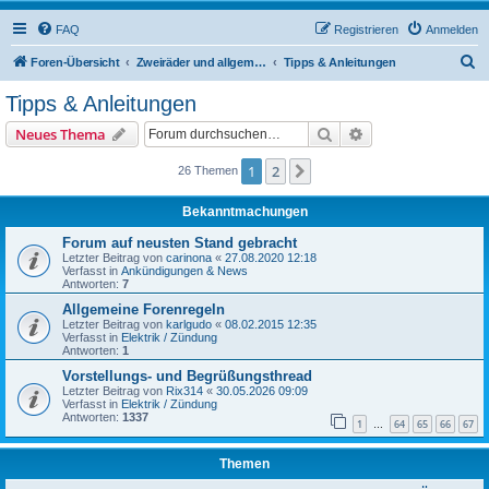
FAQ
Registrieren
Anmelden
S
Foren-Übersicht
Zweiräder und allgemeine Themen
Tipps & Anleitungen
u
Tipps & Anleitungen
c
Suche
Erweiterte Suche
Neues Thema
h
e
1
2
Nächste
26 Themen
Bekanntmachungen
Forum auf neusten Stand gebracht
Letzter Beitrag von
carinona
«
27.08.2020 12:18
Verfasst in
Ankündigungen & News
Antworten:
7
Allgemeine Forenregeln
Letzter Beitrag von
karlgudo
«
08.02.2015 12:35
Verfasst in
Elektrik / Zündung
Antworten:
1
Vorstellungs- und Begrüßungsthread
Letzter Beitrag von
Rix314
«
30.05.2026 09:09
Verfasst in
Elektrik / Zündung
Antworten:
1337
1
64
65
66
67
…
Themen