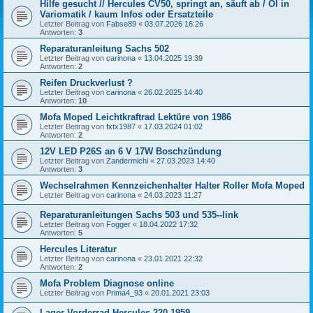
Hilfe gesucht // Hercules CV50, springt an, säuft ab / Öl in
Variomatik / kaum Infos oder Ersatzteile
Letzter Beitrag von
Fabse89
«
03.07.2026 16:26
Antworten:
3
Reparaturanleitung Sachs 502
Letzter Beitrag von
carinona
«
13.04.2025 19:39
Antworten:
2
Reifen Druckverlust ?
Letzter Beitrag von
carinona
«
26.02.2025 14:40
Antworten:
10
Mofa Moped Leichtkraftrad Lektüre von 1986
Letzter Beitrag von
fxtx1987
«
17.03.2024 01:02
Antworten:
2
12V LED P26S an 6 V 17W Boschzündung
Letzter Beitrag von
Zandermichi
«
27.03.2023 14:40
Antworten:
3
Wechselrahmen Kennzeichenhalter Halter Roller Mofa Moped
Letzter Beitrag von
carinona
«
24.03.2023 11:27
Reparaturanleitungen Sachs 503 und 535--link
Letzter Beitrag von
Fogger
«
18.04.2022 17:32
Antworten:
5
Hercules Literatur
Letzter Beitrag von
carinona
«
23.01.2021 22:32
Antworten:
2
Mofa Problem Diagnose online
Letzter Beitrag von
Prima4_93
«
20.01.2021 23:03
Lager Vorderrad Hercules 220 1959