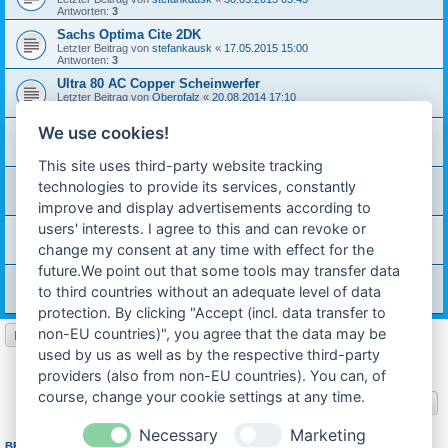
Antworten:
3
Sachs Optima Cite 2DK
Letzter Beitrag von
stefankausk
«
17.05.2015 15:00
Antworten:
3
Ultra 80 AC Copper Scheinwerfer
Letzter Beitrag von
Oberpfalz
«
20.08.2014 17:10
Antworten:
3
We use cookies!
Das Projekt: Route Du Sud
Letzter Beitrag von
adsa
«
27.03.2013 22:19
Antworten:
7
This site uses third-party website tracking
[Artikel] Kupplungseinstellung bei Prima, Optima...
technologies to provide its services, constantly
Letzter Beitrag von
carinona
«
06.03.2013 19:26
improve and display advertisements according to
Antworten:
5
users' interests. I agree to this and can revoke or
[Treffen] Hercules-IG Jahrestreffen 2012 (Edersee)
Letzter Beitrag von
technik-ostfriese
«
06.06.2012 16:04
change my consent at any time with effect for the
Antworten:
2
future.We point out that some tools may transfer data
[Treffen] 125 Jahre Hercules in Nürnberg (24. bis 26. Juni)
to third countries without an adequate level of data
Letzter Beitrag von
technik-ostfriese
«
05.06.2012 12:19
Antworten:
3
protection. By clicking "Accept (incl. data transfer to
non-EU countries)", you agree that the data may be
Neues Thema
used by us as well as by the respective third-party
1
2
Nächste
26 Themen
providers (also from non-EU countries). You can, of
course, change your cookie settings at any time.
Gehe zu
Necessary
Marketing
BERECHTIGUNGEN IN DIESEM FORUM