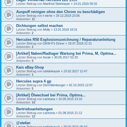
Letzter Beitrag von
Manfred Steinhauer
«
14.01.2020 09:32
Auspuff reinigen ohne den Chrom zu beschädigen
Letzter Beitrag von
t-eiche
«
29.12.2019 23:06
Antworten:
11
Dichtungen selbst machen
Letzter Beitrag von
Molly
«
13.01.2019 18:31
Antworten:
2
Hercules R50 Explosionszeichnung / Reparaturanleitung
Letzter Beitrag von
DKW-P1-Driver
«
18.07.2018 21:31
Antworten:
2
[Artikel] Naben/Radlager Wartung bei Prima, M, Optima...
Letzter Beitrag von
foxair
«
30.05.2017 02:20
Antworten:
5
Kais eBay-Shop
Letzter Beitrag von
stefankausk
«
23.02.2017 12:47
Antworten:
1
Hercules supra 4 gp
Letzter Beitrag von
DerOldenburger
«
02.10.2015 12:07
Antworten:
5
[Artikel] Ölwechsel bei Prima, Optima...
Letzter Beitrag von
carinona
«
10.09.2015 23:16
Antworten:
10
Bertriebsanleitungen
Letzter Beitrag von
carinona
«
01.08.2015 21:12
Antworten:
12
@stefan
Letzter Beitrag von
stefankausk
«
30.05.2015 05:45