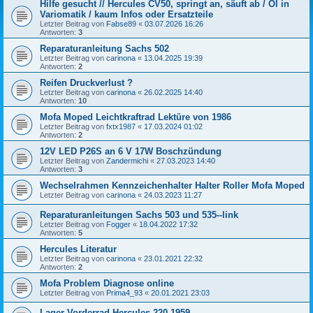
Hilfe gesucht // Hercules CV50, springt an, säuft ab / Öl in
Variomatik / kaum Infos oder Ersatzteile
Letzter Beitrag von
Fabse89
«
03.07.2026 16:26
Antworten:
3
Reparaturanleitung Sachs 502
Letzter Beitrag von
carinona
«
13.04.2025 19:39
Antworten:
2
Reifen Druckverlust ?
Letzter Beitrag von
carinona
«
26.02.2025 14:40
Antworten:
10
Mofa Moped Leichtkraftrad Lektüre von 1986
Letzter Beitrag von
fxtx1987
«
17.03.2024 01:02
Antworten:
2
12V LED P26S an 6 V 17W Boschzündung
Letzter Beitrag von
Zandermichi
«
27.03.2023 14:40
Antworten:
3
Wechselrahmen Kennzeichenhalter Halter Roller Mofa Moped
Letzter Beitrag von
carinona
«
24.03.2023 11:27
Reparaturanleitungen Sachs 503 und 535--link
Letzter Beitrag von
Fogger
«
18.04.2022 17:32
Antworten:
5
Hercules Literatur
Letzter Beitrag von
carinona
«
23.01.2021 22:32
Antworten:
2
Mofa Problem Diagnose online
Letzter Beitrag von
Prima4_93
«
20.01.2021 23:03
Lager Vorderrad Hercules 220 1959