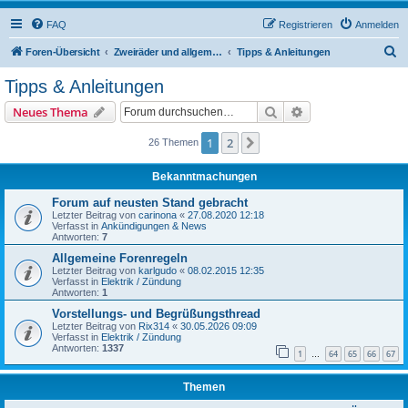
FAQ
Registrieren
Anmelden
S
Foren-Übersicht
Zweiräder und allgemeine Themen
Tipps & Anleitungen
u
Tipps & Anleitungen
c
Suche
Erweiterte Suche
Neues Thema
h
e
1
2
Nächste
26 Themen
Bekanntmachungen
Forum auf neusten Stand gebracht
Letzter Beitrag von
carinona
«
27.08.2020 12:18
Verfasst in
Ankündigungen & News
Antworten:
7
Allgemeine Forenregeln
Letzter Beitrag von
karlgudo
«
08.02.2015 12:35
Verfasst in
Elektrik / Zündung
Antworten:
1
Vorstellungs- und Begrüßungsthread
Letzter Beitrag von
Rix314
«
30.05.2026 09:09
Verfasst in
Elektrik / Zündung
Antworten:
1337
1
64
65
66
67
…
Themen