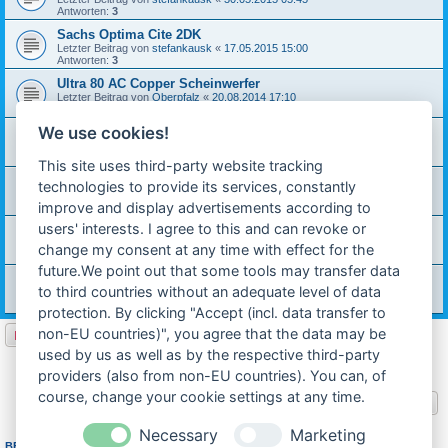
Antworten:
3
Sachs Optima Cite 2DK
Letzter Beitrag von
stefankausk
«
17.05.2015 15:00
Antworten:
3
Ultra 80 AC Copper Scheinwerfer
Letzter Beitrag von
Oberpfalz
«
20.08.2014 17:10
Antworten:
3
We use cookies!
Das Projekt: Route Du Sud
Letzter Beitrag von
adsa
«
27.03.2013 22:19
Antworten:
7
This site uses third-party website tracking
[Artikel] Kupplungseinstellung bei Prima, Optima...
technologies to provide its services, constantly
Letzter Beitrag von
carinona
«
06.03.2013 19:26
improve and display advertisements according to
Antworten:
5
users' interests. I agree to this and can revoke or
[Treffen] Hercules-IG Jahrestreffen 2012 (Edersee)
Letzter Beitrag von
technik-ostfriese
«
06.06.2012 16:04
change my consent at any time with effect for the
Antworten:
2
future.We point out that some tools may transfer data
[Treffen] 125 Jahre Hercules in Nürnberg (24. bis 26. Juni)
to third countries without an adequate level of data
Letzter Beitrag von
technik-ostfriese
«
05.06.2012 12:19
Antworten:
3
protection. By clicking "Accept (incl. data transfer to
non-EU countries)", you agree that the data may be
Neues Thema
used by us as well as by the respective third-party
1
2
Nächste
26 Themen
providers (also from non-EU countries). You can, of
course, change your cookie settings at any time.
Gehe zu
Necessary
Marketing
BERECHTIGUNGEN IN DIESEM FORUM