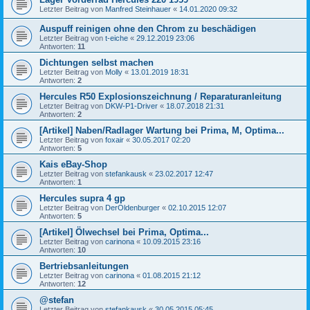
Letzter Beitrag von
Manfred Steinhauer
«
14.01.2020 09:32
Auspuff reinigen ohne den Chrom zu beschädigen
Letzter Beitrag von
t-eiche
«
29.12.2019 23:06
Antworten:
11
Dichtungen selbst machen
Letzter Beitrag von
Molly
«
13.01.2019 18:31
Antworten:
2
Hercules R50 Explosionszeichnung / Reparaturanleitung
Letzter Beitrag von
DKW-P1-Driver
«
18.07.2018 21:31
Antworten:
2
[Artikel] Naben/Radlager Wartung bei Prima, M, Optima...
Letzter Beitrag von
foxair
«
30.05.2017 02:20
Antworten:
5
Kais eBay-Shop
Letzter Beitrag von
stefankausk
«
23.02.2017 12:47
Antworten:
1
Hercules supra 4 gp
Letzter Beitrag von
DerOldenburger
«
02.10.2015 12:07
Antworten:
5
[Artikel] Ölwechsel bei Prima, Optima...
Letzter Beitrag von
carinona
«
10.09.2015 23:16
Antworten:
10
Bertriebsanleitungen
Letzter Beitrag von
carinona
«
01.08.2015 21:12
Antworten:
12
@stefan
Letzter Beitrag von
stefankausk
«
30.05.2015 05:45