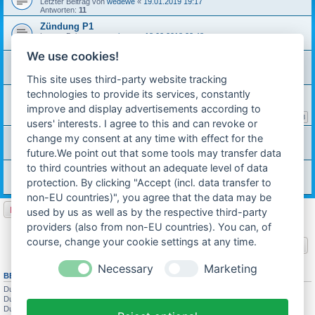
Letzter Beitrag von
wedewe
«
19.01.2019 19:17
Antworten:
11
Zündung P1
Letzter Beitrag von
carinona
«
18.02.2018 22:48
Antworten:
4
We use cookies!
Magnetschwungrad geht nicht ab
Letzter Beitrag von
Michael W.
«
30.05.2015 23:25
This site uses third-party website tracking
Antworten:
3
technologies to provide its services, constantly
zündung/zündfunke
Letzter Beitrag von
carinona
«
02.06.2013 23:22
improve and display advertisements according to
Antworten:
59
1
2
3
users' interests. I agree to this and can revoke or
Zündung gleich der Mofa Version des 504er?
change my consent at any time with effect for the
Letzter Beitrag von
biff
«
08.03.2013 10:33
future.We point out that some tools may transfer data
Antworten:
3
to third countries without an adequate level of data
Blinkernachrüsten bei Hercules Sachs P1
Letzter Beitrag von
Michael W.
«
09.07.2012 21:42
protection. By clicking "Accept (incl. data transfer to
Antworten:
3
non-EU countries)", you agree that the data may be
Neues Thema
used by us as well as by the respective third-party
6 Themen • Seite
1
von
1
providers (also from non-EU countries). You can, of
course, change your cookie settings at any time.
Gehe zu
Necessary
Marketing
BERECHTIGUNGEN IN DIESEM FORUM
Du darfst
keine
neuen Themen in diesem Forum erstellen.
Du darfst
keine
Antworten zu Themen in diesem Forum erstellen.
Du darfst deine Beiträge in diesem Forum
nicht
ändern.