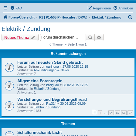
FAQ
Registrieren
Anmelden
S
Foren-Übersicht
P1 | P1-505 P (Hercules / DKW)
Elektrik / Zündung
u
Elektrik / Zündung
c
Suche
Erweiterte Suche
Neues Thema
h
6 Themen • Seite
1
von
1
e
Bekanntmachungen
Forum auf neusten Stand gebracht
Letzter Beitrag von
carinona
«
27.08.2020 12:18
Verfasst in
Ankündigungen & News
Antworten:
7
Allgemeine Forenregeln
Letzter Beitrag von
karlgudo
«
08.02.2015 12:35
Verfasst in
Elektrik / Zündung
Antworten:
1
Vorstellungs- und Begrüßungsthread
Letzter Beitrag von
Rix314
«
30.05.2026 09:09
Verfasst in
Elektrik / Zündung
Antworten:
1337
1
64
65
66
67
…
Themen
Schaltermechanik Licht