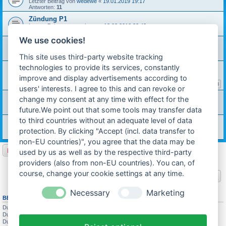
Letzter Beitrag von
wedewe
«
19.01.2019 19:17
Antworten:
11
Zündung P1
Letzter Beitrag von
carinona
«
18.02.2018 22:48
Antworten:
4
We use cookies!
Magnetschwungrad geht nicht ab
Letzter Beitrag von
Michael W.
«
30.05.2015 23:25
This site uses third-party website tracking
Antworten:
3
technologies to provide its services, constantly
zündung/zündfunke
Letzter Beitrag von
carinona
«
02.06.2013 23:22
improve and display advertisements according to
Antworten:
59
1
2
3
users' interests. I agree to this and can revoke or
Zündung gleich der Mofa Version des 504er?
change my consent at any time with effect for the
Letzter Beitrag von
biff
«
08.03.2013 10:33
future.We point out that some tools may transfer data
Antworten:
3
to third countries without an adequate level of data
Blinkernachrüsten bei Hercules Sachs P1
Letzter Beitrag von
Michael W.
«
09.07.2012 21:42
protection. By clicking "Accept (incl. data transfer to
Antworten:
3
non-EU countries)", you agree that the data may be
Neues Thema
used by us as well as by the respective third-party
6 Themen • Seite
1
von
1
providers (also from non-EU countries). You can, of
course, change your cookie settings at any time.
Gehe zu
Necessary
Marketing
BERECHTIGUNGEN IN DIESEM FORUM
Du darfst
keine
neuen Themen in diesem Forum erstellen.
Du darfst
keine
Antworten zu Themen in diesem Forum erstellen.
Du darfst deine Beiträge in diesem Forum
nicht
ändern.