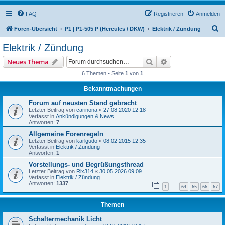
FAQ
Registrieren
Anmelden
S
Foren-Übersicht
P1 | P1-505 P (Hercules / DKW)
Elektrik / Zündung
u
Elektrik / Zündung
c
Suche
Erweiterte Suche
Neues Thema
h
6 Themen • Seite
1
von
1
e
Bekanntmachungen
Forum auf neusten Stand gebracht
Letzter Beitrag von
carinona
«
27.08.2020 12:18
Verfasst in
Ankündigungen & News
Antworten:
7
Allgemeine Forenregeln
Letzter Beitrag von
karlgudo
«
08.02.2015 12:35
Verfasst in
Elektrik / Zündung
Antworten:
1
Vorstellungs- und Begrüßungsthread
Letzter Beitrag von
Rix314
«
30.05.2026 09:09
Verfasst in
Elektrik / Zündung
Antworten:
1337
1
64
65
66
67
…
Themen
Schaltermechanik Licht