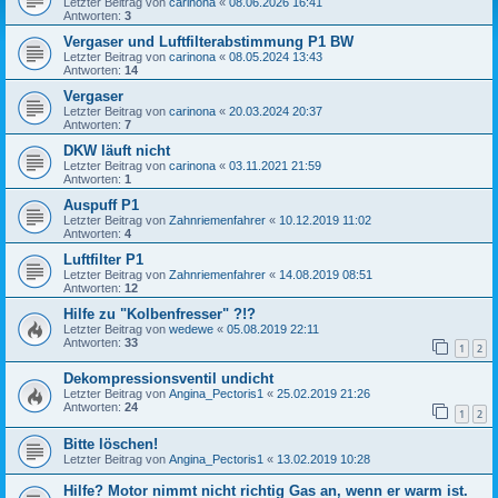
Letzter Beitrag von
carinona
«
08.06.2026 16:41
Antworten:
3
Vergaser und Luftfilterabstimmung P1 BW
Letzter Beitrag von
carinona
«
08.05.2024 13:43
Antworten:
14
Vergaser
Letzter Beitrag von
carinona
«
20.03.2024 20:37
Antworten:
7
DKW läuft nicht
Letzter Beitrag von
carinona
«
03.11.2021 21:59
Antworten:
1
Auspuff P1
Letzter Beitrag von
Zahnriemenfahrer
«
10.12.2019 11:02
Antworten:
4
Luftfilter P1
Letzter Beitrag von
Zahnriemenfahrer
«
14.08.2019 08:51
Antworten:
12
Hilfe zu "Kolbenfresser" ?!?
Letzter Beitrag von
wedewe
«
05.08.2019 22:11
Antworten:
33
1
2
Dekompressionsventil undicht
Letzter Beitrag von
Angina_Pectoris1
«
25.02.2019 21:26
Antworten:
24
1
2
Bitte löschen!
Letzter Beitrag von
Angina_Pectoris1
«
13.02.2019 10:28
Hilfe? Motor nimmt nicht richtig Gas an, wenn er warm ist.