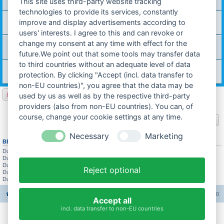
This site uses third-party website tracking
Antworten:
5
technologies to provide its services, constantly
Probleme bei der ersten Fahrt--> Motorlauf
improve and display advertisements according to
Letzter Beitrag von
biff
«
24.06.2013 15:33
Antworten:
7
users' interests. I agree to this and can revoke or
springt nicht an wenn das rad am boden steht
change my consent at any time with effect for the
Letzter Beitrag von
MFFNürnberg
«
28.10.2012 20:43
future.We point out that some tools may transfer data
Antworten:
2
to third countries without an adequate level of data
DKW M504, Motor hat Aussetzer, Drehzahlverlust!
Letzter Beitrag von
technik-ostfriese
«
07.06.2012 18:06
protection. By clicking "Accept (incl. data transfer to
Antworten:
2
non-EU countries)", you agree that the data may be
Neues Thema
used by us as well as by the respective third-party
22 Themen • Seite
1
von
1
providers (also from non-EU countries). You can, of
course, change your cookie settings at any time.
Gehe zu
Necessary
Marketing
BERECHTIGUNGEN IN DIESEM FORUM
Du darfst
keine
neuen Themen in diesem Forum erstellen.
Du darfst
keine
Antworten zu Themen in diesem Forum erstellen.
Du darfst deine Beiträge in diesem Forum
nicht
ändern.
Reject optional
Du darfst deine Beiträge in diesem Forum
nicht
löschen.
Du darfst
keine
Dateianhänge in diesem Forum erstellen.
Foren-Übersicht
Alle Foren-Cookies löschen
Alle Zeiten sind
UTC+02:00
Accept all
incl. data transfer to non-EU countries
Impressum