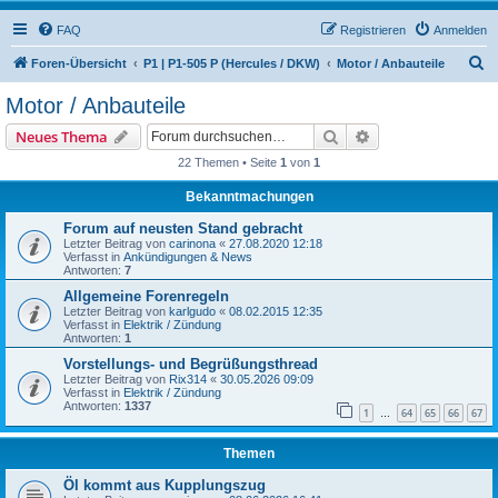
FAQ
Registrieren
Anmelden
S
Foren-Übersicht
P1 | P1-505 P (Hercules / DKW)
Motor / Anbauteile
u
Motor / Anbauteile
c
Suche
Erweiterte Suche
Neues Thema
h
22 Themen • Seite
1
von
1
e
Bekanntmachungen
Forum auf neusten Stand gebracht
Letzter Beitrag von
carinona
«
27.08.2020 12:18
Verfasst in
Ankündigungen & News
Antworten:
7
Allgemeine Forenregeln
Letzter Beitrag von
karlgudo
«
08.02.2015 12:35
Verfasst in
Elektrik / Zündung
Antworten:
1
Vorstellungs- und Begrüßungsthread
Letzter Beitrag von
Rix314
«
30.05.2026 09:09
Verfasst in
Elektrik / Zündung
Antworten:
1337
1
64
65
66
67
…
Themen
Öl kommt aus Kupplungszug