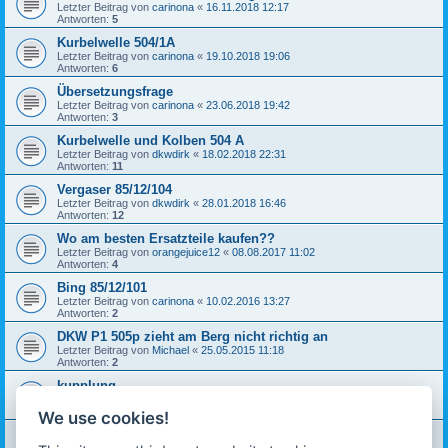
Letzter Beitrag von
carinona
«
16.11.2018 12:17
Antworten:
5
Kurbelwelle 504/1A
Letzter Beitrag von
carinona
«
19.10.2018 19:06
Antworten:
6
Übersetzungsfrage
Letzter Beitrag von
carinona
«
23.06.2018 19:42
Antworten:
3
Kurbelwelle und Kolben 504 A
Letzter Beitrag von
dkwdirk
«
18.02.2018 22:31
Antworten:
11
Vergaser 85/12/104
Letzter Beitrag von
dkwdirk
«
28.01.2018 16:46
Antworten:
12
Wo am besten Ersatzteile kaufen??
Letzter Beitrag von
orangejuice12
«
08.08.2017 11:02
Antworten:
4
Bing 85/12/101
Letzter Beitrag von
carinona
«
10.02.2016 13:27
Antworten:
2
DKW P1 505p zieht am Berg nicht richtig an
Letzter Beitrag von
Michael
«
25.05.2015 11:18
Antworten:
2
kupplung
Letzter Beitrag von
stefankausk
«
11.03.2015 06:07
Antworten:
3
We use cookies!
P1 fährt nicht an, Getriebe defekt?
Letzter Beitrag von
biff
«
24.06.2013 15:35