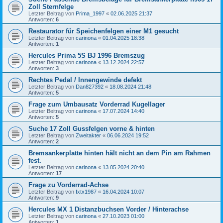
Zoll Sternfelge
Letzter Beitrag von
Prima_1997
«
02.06.2025 21:37
Antworten:
6
Restaurator für Speichenfelgen einer M1 gesucht
Letzter Beitrag von
carinona
«
01.04.2025 18:38
Antworten:
1
Hercules Prima 5S BJ 1996 Bremszug
Letzter Beitrag von
carinona
«
13.12.2024 22:57
Antworten:
3
Rechtes Pedal / Innengewinde defekt
Letzter Beitrag von
Dan827392
«
18.08.2024 21:48
Antworten:
5
Frage zum Umbausatz Vorderrad Kugellager
Letzter Beitrag von
carinona
«
17.07.2024 14:40
Antworten:
5
Suche 17 Zoll Gussfelgen vorne & hinten
Letzter Beitrag von
Zweitakter
«
06.06.2024 19:52
Antworten:
2
Bremsankerplatte hinten hält nicht an dem Pin am Rahmen
fest.
Letzter Beitrag von
carinona
«
13.05.2024 20:40
Antworten:
17
Frage zu Vorderrad-Achse
Letzter Beitrag von
fxtx1987
«
16.04.2024 10:07
Antworten:
9
Hercules MX 1 Distanzbuchsen Vorder / Hinterachse
Letzter Beitrag von
carinona
«
27.10.2023 01:00
Antworten:
1