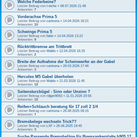
Welche Federbeine?
Letzter Beitrag von
t-eiche
«
08.07.2026 21:48
Antworten:
7
Vorderachse Prima 5
Letzter Beitrag von
carinona
«
14.04.2026 18:21
Antworten:
10
Schwinge Prima 5
Letzter Beitrag von
fabio
«
14.04.2026 13:22
Antworten:
9
Rücktrittbremse am Trittbrett
Letzter Beitrag von
Waldo
«
12.04.2026 16:25
Antworten:
2
Breite der Aufnahme der Scheinwerfer an der Gabel
Letzter Beitrag von
carinona
«
28.03.2026 17:46
Antworten:
3
Hercules M5 Gabel überholen
Letzter Beitrag von
Waldo
«
21.03.2026 11:45
Antworten:
19
Seitensturzbügel - Sinn oder Unsinn ?
Letzter Beitrag von
rdiger8092
«
11.01.2026 20:56
Antworten:
10
Reifen+Schlauch beratung für 17 zoll 2 1/4
Letzter Beitrag von
carinona
«
26.08.2025 09:15
Antworten:
7
Bremsbelege wechseln Trick??
Letzter Beitrag von
LXF
«
26.06.2025 19:45
Antworten:
3
Suche Passende Bremsbeläge für Bremsankerplatte h905 17