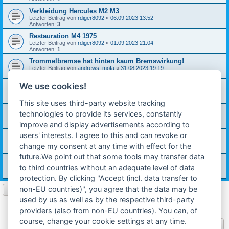
Verkleidung Hercules M2 M3
Letzter Beitrag von
rdiger8092
«
06.09.2023 13:52
Antworten:
3
Restauration M4 1975
Letzter Beitrag von
rdiger8092
«
01.09.2023 21:04
Antworten:
1
Trommelbremse hat hinten kaum Bremswirkung!
Letzter Beitrag von
andrews_mofa
«
31.08.2023 19:19
Antworten:
6
We use cookies!
Welche Schraube fpr Schaltdrehgriff?
Letzter Beitrag von
rdiger8092
«
05.07.2023 10:59
Antworten:
9
This site uses third-party website tracking
Unterschied von Prima 5 und Prima 5 N
technologies to provide its services, constantly
Letzter Beitrag von
carinona
«
26.03.2023 23:34
improve and display advertisements according to
Antworten:
1
users' interests. I agree to this and can revoke or
Schwingenlager
Letzter Beitrag von
rdiger8092
«
08.03.2023 00:12
change my consent at any time with effect for the
Antworten:
19
future.We point out that some tools may transfer data
Verkleidung hercules Prima 5 SL
to third countries without an adequate level of data
Letzter Beitrag von
kay87
«
12.02.2023 20:52
Antworten:
8
protection. By clicking "Accept (incl. data transfer to
non-EU countries)", you agree that the data may be
Neues Thema
used by us as well as by the respective third-party
Seite
1
von
9
1
2
3
4
5
9
Nächste
220 Themen
…
providers (also from non-EU countries). You can, of
course, change your cookie settings at any time.
Gehe zu