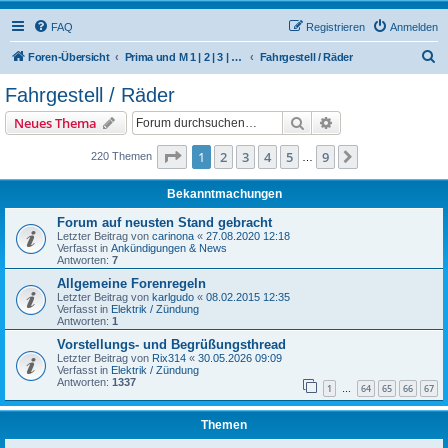
FAQ
Registrieren
Anmelden
S
Foren-Übersicht
Prima und M 1 | 2 | 3 | 4 | 5 | 6 | 504/506 M | 510 | 512 (Hercules / SACHS / DKW)
Fahrgestell / Räder
u
Fahrgestell / Räder
c
Suche
Erweiterte Suche
Neues Thema
h
e
Seite
1
von
9
1
2
3
4
5
9
Nächste
220 Themen
…
Bekanntmachungen
Forum auf neusten Stand gebracht
Letzter Beitrag von
carinona
«
27.08.2020 12:18
Verfasst in
Ankündigungen & News
Antworten:
7
Allgemeine Forenregeln
Letzter Beitrag von
karlgudo
«
08.02.2015 12:35
Verfasst in
Elektrik / Zündung
Antworten:
1
Vorstellungs- und Begrüßungsthread
Letzter Beitrag von
Rix314
«
30.05.2026 09:09
Verfasst in
Elektrik / Zündung
Antworten:
1337
1
64
65
66
67
…
Themen