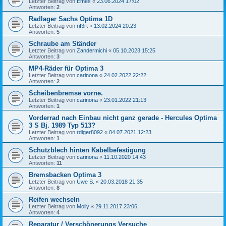
Letzter Beitrag von
Emes
«
23.06.2024 17:02
Antworten:
2
Radlager Sachs Optima 1D
Letzter Beitrag von
rif3rt
«
13.02.2024 20:23
Antworten:
5
Schraube am Ständer
Letzter Beitrag von
Zandermichi
«
05.10.2023 15:25
Antworten:
3
MP4-Räder für Optima 3
Letzter Beitrag von
carinona
«
24.02.2022 22:22
Antworten:
2
Scheibenbremse vorne.
Letzter Beitrag von
carinona
«
23.01.2022 21:13
Antworten:
1
Vorderrad nach Einbau nicht ganz gerade - Hercules Optima
3 S Bj. 1989 Typ 513?
Letzter Beitrag von
rdiger8092
«
04.07.2021 12:23
Antworten:
1
Schutzblech hinten Kabelbefestigung
Letzter Beitrag von
carinona
«
11.10.2020 14:43
Antworten:
11
Bremsbacken Optima 3
Letzter Beitrag von
Uwe S.
«
20.03.2018 21:35
Antworten:
8
Reifen wechseln
Letzter Beitrag von
Molly
«
29.11.2017 23:06
Antworten:
4
Reparatur / Verschönerungs Versuche