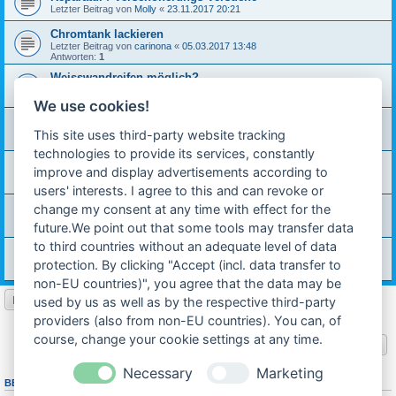
Letzter Beitrag von
Molly
«
23.11.2017 20:21
Chromtank lackieren
Letzter Beitrag von
carinona
«
05.03.2017 13:48
Antworten:
1
Weisswandreifen möglich?
Letzter Beitrag von
DerOldenburger
«
31.03.2015 21:56
Antworten:
3
We use cookies!
Standrohre Gabel Optima 3S
Letzter Beitrag von
Michael W.
«
26.09.2012 23:29
This site uses third-party website tracking
Antworten:
2
technologies to provide its services, constantly
Welche Hercules?
improve and display advertisements according to
Letzter Beitrag von
BlackIce
«
08.06.2012 18:15
Antworten:
19
users' interests. I agree to this and can revoke or
35 er Kettenrad für Optima 3S
change my consent at any time with effect for the
Letzter Beitrag von
technik-ostfriese
«
02.03.2012 21:21
future.We point out that some tools may transfer data
Antworten:
1
to third countries without an adequate level of data
Farbciode Optima 50
Letzter Beitrag von
technik-ostfriese
«
02.05.2011 21:36
protection. By clicking "Accept (incl. data transfer to
Antworten:
1
non-EU countries)", you agree that the data may be
Neues Thema
used by us as well as by the respective third-party
16 Themen • Seite
1
von
1
providers (also from non-EU countries). You can, of
course, change your cookie settings at any time.
Gehe zu
Necessary
Marketing
BERECHTIGUNGEN IN DIESEM FORUM