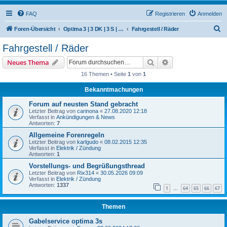
FAQ
Registrieren
Anmelden
S
Foren-Übersicht
Optima 3 | 3 DK | 3 S | 50 (Hercules / SACHS)
Fahrgestell / Räder
u
Fahrgestell / Räder
c
Suche
Erweiterte Suche
Neues Thema
h
16 Themen • Seite
1
von
1
e
Bekanntmachungen
Forum auf neusten Stand gebracht
Letzter Beitrag von
carinona
«
27.08.2020 12:18
Verfasst in
Ankündigungen & News
Antworten:
7
Allgemeine Forenregeln
Letzter Beitrag von
karlgudo
«
08.02.2015 12:35
Verfasst in
Elektrik / Zündung
Antworten:
1
Vorstellungs- und Begrüßungsthread
Letzter Beitrag von
Rix314
«
30.05.2026 09:09
Verfasst in
Elektrik / Zündung
Antworten:
1337
1
64
65
66
67
…
Themen
Gabelservice optima 3s