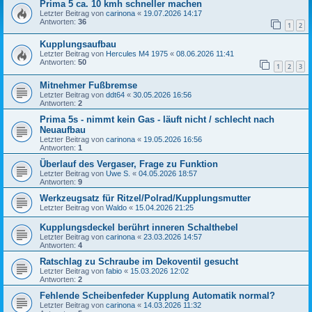
Prima 5 ca. 10 kmh schneller machen
Letzter Beitrag von
carinona
«
19.07.2026 14:17
Antworten:
36
1
2
Kupplungsaufbau
Letzter Beitrag von
Hercules M4 1975
«
08.06.2026 11:41
Antworten:
50
1
2
3
Mitnehmer Fußbremse
Letzter Beitrag von
ddt64
«
30.05.2026 16:56
Antworten:
2
Prima 5s - nimmt kein Gas - läuft nicht / schlecht nach
Neuaufbau
Letzter Beitrag von
carinona
«
19.05.2026 16:56
Antworten:
1
Überlauf des Vergaser, Frage zu Funktion
Letzter Beitrag von
Uwe S.
«
04.05.2026 18:57
Antworten:
9
Werkzeugsatz für Ritzel/Polrad/Kupplungsmutter
Letzter Beitrag von
Waldo
«
15.04.2026 21:25
Kupplungsdeckel berührt inneren Schalthebel
Letzter Beitrag von
carinona
«
23.03.2026 14:57
Antworten:
4
Ratschlag zu Schraube im Dekoventil gesucht
Letzter Beitrag von
fabio
«
15.03.2026 12:02
Antworten:
2
Fehlende Scheibenfeder Kupplung Automatik normal?
Letzter Beitrag von
carinona
«
14.03.2026 11:32