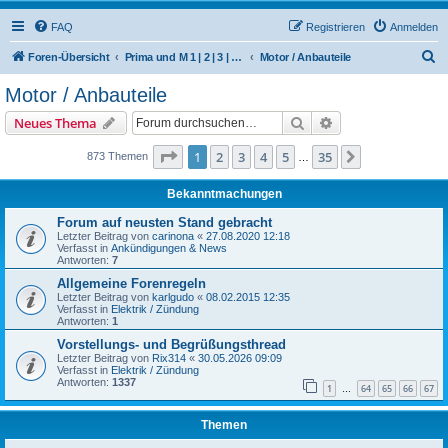
FAQ
Registrieren
Anmelden
S
Foren-Übersicht
Prima und M 1 | 2 | 3 | 4 | 5 | 6 | 504/506 M | 510 | 512 (Hercules / SACHS / DKW)
Motor / Anbauteile
u
Motor / Anbauteile
c
Suche
Erweiterte Suche
Neues Thema
h
e
Seite
1
von
35
1
2
3
4
5
35
Nächste
873 Themen
…
Bekanntmachungen
Forum auf neusten Stand gebracht
Letzter Beitrag von
carinona
«
27.08.2020 12:18
Verfasst in
Ankündigungen & News
Antworten:
7
Allgemeine Forenregeln
Letzter Beitrag von
karlgudo
«
08.02.2015 12:35
Verfasst in
Elektrik / Zündung
Antworten:
1
Vorstellungs- und Begrüßungsthread
Letzter Beitrag von
Rix314
«
30.05.2026 09:09
Verfasst in
Elektrik / Zündung
Antworten:
1337
1
64
65
66
67
…
Themen