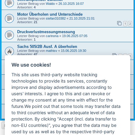
Letzter Beitrag von
Waldo
«
26.10.2025 16:07
Antworten:
4
Motor Überholen und Unterschiede
Letzter Beitrag von
stefan310382
«
21.10.2025 21:01
Antworten:
21
1
2
Druckverlustmessungmessung
Letzter Beitrag von
carinona
«
19.06.2025 07:05
Antworten:
1
Sachs 505/2B Ausf. A überholen
Letzter Beitrag von
mathisv
«
15.06.2025 19:30
Antworten:
47
1
2
3
We use cookies!
Hercules prima 5s kupplung problem
Letzter Beitrag von
carinona
«
29.05.2025 19:36
Antworten:
8
This site uses third-party website tracking
Kolbenringe für eine Hercules P3 BJ: 75
technologies to provide its services, constantly
Letzter Beitrag von
carinona
«
02.05.2025 14:28
improve and display advertisements according to
Antworten:
2
users' interests. I agree to this and can revoke or
Kerzenbild
Letzter Beitrag von
carinona
«
15.04.2025 15:47
change my consent at any time with effect for the
Antworten:
12
future.We point out that some tools may transfer data
Sachs 505 2BY Orginaler Krümmer Fußschaltmotor
to third countries without an adequate level of data
Letzter Beitrag von
Prima_1997
«
10.02.2025 18:03
Antworten:
6
protection. By clicking "Accept (incl. data transfer to
Neues Thema
non-EU countries)", you agree that the data may be
used by us as well as by the respective third-party
Seite
1
von
35
1
2
3
4
5
35
Nächste
873 Themen
…