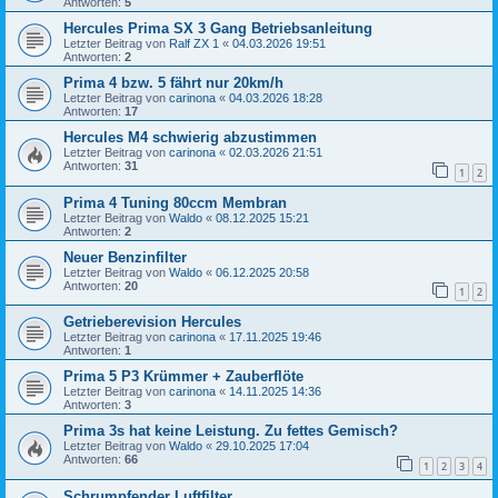
Antworten:
5
Hercules Prima SX 3 Gang Betriebsanleitung
Letzter Beitrag von
Ralf ZX 1
«
04.03.2026 19:51
Antworten:
2
Prima 4 bzw. 5 fährt nur 20km/h
Letzter Beitrag von
carinona
«
04.03.2026 18:28
Antworten:
17
Hercules M4 schwierig abzustimmen
Letzter Beitrag von
carinona
«
02.03.2026 21:51
Antworten:
31
1
2
Prima 4 Tuning 80ccm Membran
Letzter Beitrag von
Waldo
«
08.12.2025 15:21
Antworten:
2
Neuer Benzinfilter
Letzter Beitrag von
Waldo
«
06.12.2025 20:58
Antworten:
20
1
2
Getrieberevision Hercules
Letzter Beitrag von
carinona
«
17.11.2025 19:46
Antworten:
1
Prima 5 P3 Krümmer + Zauberflöte
Letzter Beitrag von
carinona
«
14.11.2025 14:36
Antworten:
3
Prima 3s hat keine Leistung. Zu fettes Gemisch?
Letzter Beitrag von
Waldo
«
29.10.2025 17:04
Antworten:
66
1
2
3
4
Schrumpfender Luftfilter