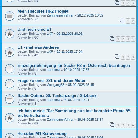
Antworten:
57
1
2
3
Mein Hercules HR2 Projekt
Letzter Beitrag von
Zahnriemenfahrer
«
28.12.2025 10:32
Antworten:
23
1
2
Und noch eine E1
Letzter Beitrag von
LXF
«
02.12.2025 20:03
Antworten:
60
1
2
3
4
E1 - mal was Anderes
Letzter Beitrag von
LXF
«
25.11.2025 17:34
Antworten:
49
1
2
3
Einzelgenehmigung für Sachs P2 in Österreich beantragen
Letzter Beitrag von
carinona
«
10.10.2025 17:57
Antworten:
5
Frage zu einer 221 und deren Motor
Letzter Beitrag von
Wolfgang56
«
05.09.2025 15:45
Antworten:
5
Sachs Optima 50. Tankanzeige / Sitzbank
Letzter Beitrag von
carinona
«
20.08.2025 10:21
Antworten:
3
Ich hab meine 70er Sammlung nun fast komplett: Prima 5S
Sicherheitsmofa
Letzter Beitrag von
Zahnriemenfahrer
«
19.08.2025 15:34
Antworten:
69
1
2
3
4
Hercules M4 Renovierung
Letzter Beitrag von
Zahnriemenfahrer
«
19.08.2025 13:06