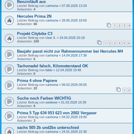
Benzinläuft aus
Letzter Beitrag von
carinona
«
07.08.2026 13:29
Antworten:
4
Hercules Prima 2N
Letzter Beitrag von
carinona
«
28.05.2026 19:55
Antworten:
66
1
2
3
4
Projekt Citybike C3
Letzter Beitrag von
Uwe S.
«
24.04.2026 20:18
Antworten:
100
1
2
3
4
5
6
Baujahr passt nicht zur Rahmennummer bei Hercules M4
Letzter Beitrag von
carinona
«
14.04.2026 17:36
Antworten:
6
Tachonadel falsch, Kilometerstand OK
Letzter Beitrag von
fabio
«
12.04.2026 19:48
Antworten:
6
Prima 4 ohne Papiere
Letzter Beitrag von
carinona
«
09.03.2026 09:05
Antworten:
20
1
2
Suche noch Farben WICHTIG
Letzter Beitrag von
wedewe
«
01.03.2026 15:39
Antworten:
6
Prima 5 Typ 634 053 623 von 2002 Vergaser
Letzter Beitrag von
carinona
«
04.02.2026 19:00
Antworten:
3
sachs 505 2b und2bx unterschied
Letzter Beitrag von
carinona
«
24.01.2026 22:36