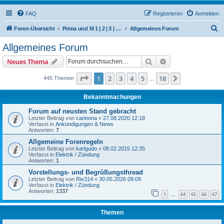
FAQ
Registrieren
Anmelden
S
Foren-Übersicht
Prima und M 1 | 2 | 3 | 4 | 5 | 6 | 504/506 M | 510 | 512 (Hercules / SACHS / DKW)
Allgemeines Forum
u
Allgemeines Forum
c
Suche
Erweiterte Suche
Neues Thema
h
e
Seite
1
von
18
1
2
3
4
5
18
Nächste
445 Themen
…
Bekanntmachungen
Forum auf neusten Stand gebracht
Letzter Beitrag von
carinona
«
27.08.2020 12:18
Verfasst in
Ankündigungen & News
Antworten:
7
Allgemeine Forenregeln
Letzter Beitrag von
karlgudo
«
08.02.2015 12:35
Verfasst in
Elektrik / Zündung
Antworten:
1
Vorstellungs- und Begrüßungsthread
Letzter Beitrag von
Rix314
«
30.05.2026 09:09
Verfasst in
Elektrik / Zündung
Antworten:
1337
1
64
65
66
67
…
Themen