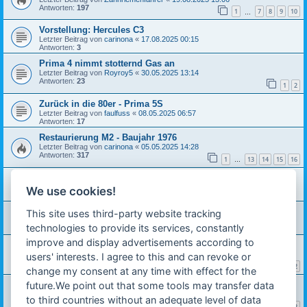
Antworten:
197
1
7
8
9
10
…
Vorstellung: Hercules C3
Letzter Beitrag von
carinona
«
17.08.2025 00:15
Antworten:
3
Prima 4 nimmt stotternd Gas an
Letzter Beitrag von
Royroy5
«
30.05.2025 13:14
Antworten:
23
1
2
Zurück in die 80er - Prima 5S
Letzter Beitrag von
faulfuss
«
08.05.2025 06:57
Antworten:
17
Restaurierung M2 - Baujahr 1976
Letzter Beitrag von
carinona
«
05.05.2025 14:28
Antworten:
317
1
13
14
15
16
…
Sachs Prima 5S , A6 Motor TypSachs505/2BYKF
Letzter Beitrag von
carinona
«
07.02.2025 10:53
We use cookies!
Antworten:
6
Restaurierung Hercules M5
This site uses third-party website tracking
Letzter Beitrag von
mathisv
«
02.02.2025 16:13
technologies to provide its services, constantly
Antworten:
6
improve and display advertisements according to
Neue Lackierung für Hercules M5
Letzter Beitrag von
Zahnriemenfahrer
«
27.11.2024 19:36
users' interests. I agree to this and can revoke or
Antworten:
28
1
2
change my consent at any time with effect for the
future.We point out that some tools may transfer data
Rost an hinterem Schutzblech und Strebe für Auspuff
Letzter Beitrag von
mathisv
«
08.10.2024 17:45
to third countries without an adequate level of data
Antworten:
25
1
2