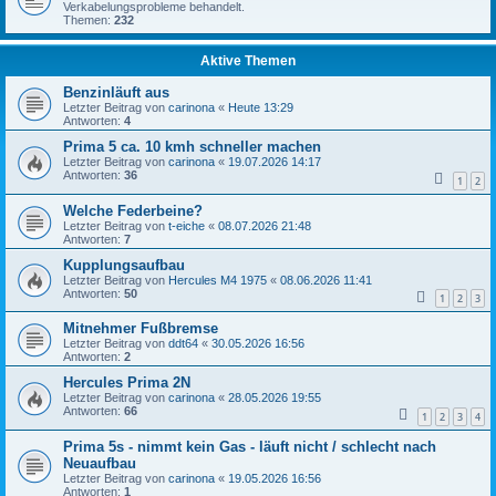
Verkabelungsprobleme behandelt.
Themen:
232
Aktive Themen
Benzinläuft aus
Letzter Beitrag von
carinona
«
Heute 13:29
Antworten:
4
Prima 5 ca. 10 kmh schneller machen
Letzter Beitrag von
carinona
«
19.07.2026 14:17
Antworten:
36
1
2
Welche Federbeine?
Letzter Beitrag von
t-eiche
«
08.07.2026 21:48
Antworten:
7
Kupplungsaufbau
Letzter Beitrag von
Hercules M4 1975
«
08.06.2026 11:41
Antworten:
50
1
2
3
Mitnehmer Fußbremse
Letzter Beitrag von
ddt64
«
30.05.2026 16:56
Antworten:
2
Hercules Prima 2N
Letzter Beitrag von
carinona
«
28.05.2026 19:55
Antworten:
66
1
2
3
4
Prima 5s - nimmt kein Gas - läuft nicht / schlecht nach
Neuaufbau
Letzter Beitrag von
carinona
«
19.05.2026 16:56
Antworten:
1