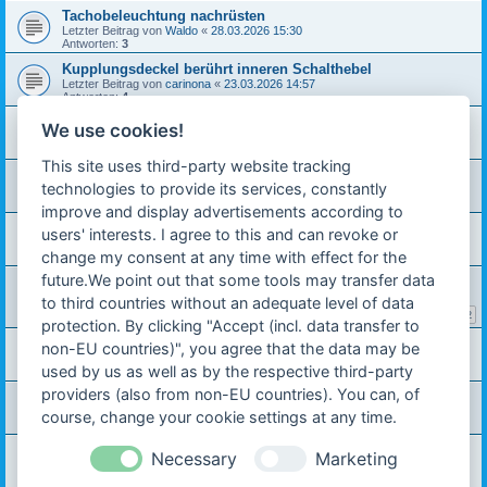
Tachobeleuchtung nachrüsten
Letzter Beitrag von
Waldo
«
28.03.2026 15:30
Antworten:
3
Kupplungsdeckel berührt inneren Schalthebel
Letzter Beitrag von
carinona
«
23.03.2026 14:57
Antworten:
4
Hercules M5 Gabel überholen
We use cookies!
Letzter Beitrag von
Waldo
«
21.03.2026 11:45
Antworten:
19
This site uses third-party website tracking
Ratschlag zu Schraube im Dekoventil gesucht
technologies to provide its services, constantly
Letzter Beitrag von
fabio
«
15.03.2026 12:02
Antworten:
2
improve and display advertisements according to
Fehlende Scheibenfeder Kupplung Automatik normal?
users' interests. I agree to this and can revoke or
Letzter Beitrag von
carinona
«
14.03.2026 11:32
change my consent at any time with effect for the
Antworten:
5
future.We point out that some tools may transfer data
Prima 4 ohne Papiere
Letzter Beitrag von
carinona
«
09.03.2026 09:05
to third countries without an adequate level of data
Antworten:
20
1
2
protection. By clicking "Accept (incl. data transfer to
Hilfe beim Zündfunke
non-EU countries)", you agree that the data may be
Letzter Beitrag von
carinona
«
07.03.2026 18:54
used by us as well as by the respective third-party
Antworten:
12
providers (also from non-EU countries). You can, of
Hercules Prima SX 3 Gang Betriebsanleitung
Letzter Beitrag von
Ralf ZX 1
«
04.03.2026 19:51
course, change your cookie settings at any time.
Antworten:
2
Prima 4 bzw. 5 fährt nur 20km/h
Necessary
Marketing
Letzter Beitrag von
carinona
«
04.03.2026 18:28
Antworten:
17