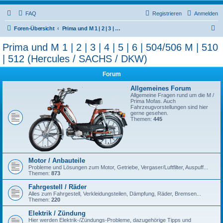
FAQ
Registrieren
Anmelden
S
Foren-Übersicht
Prima und M 1 | 2 | 3 | 4 | 5 | 6 | 504/506 M | 510 | 512 (Hercules / SACHS / DKW)
u
Prima und M 1 | 2 | 3 | 4 | 5 | 6 | 504/506 M | 510
c
| 512 (Hercules / SACHS / DKW)
h
Forum
e
Allgemeines Forum
Allgemeine Fragen rund um die M /
Prima Mofas. Auch
Fahrzeugvorstellungen sind hier
gerne gesehen.
Themen:
445
Motor / Anbauteile
Probleme und Lösungen zum Motor, Getriebe, Vergaser/Luftfilter, Auspuff...
Themen:
873
Fahrgestell / Räder
Alles zum Fahrgestell, Verkleidungsteilen, Dämpfung, Räder, Bremsen...
Themen:
220
Elektrik / Zündung
Hier werden Elektrik-/Zündungs-Probleme, dazugehörige Tipps und