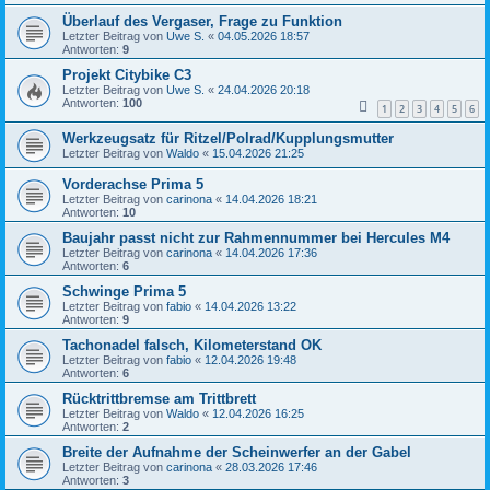
Überlauf des Vergaser, Frage zu Funktion
Letzter Beitrag von
Uwe S.
«
04.05.2026 18:57
Antworten:
9
Projekt Citybike C3
Letzter Beitrag von
Uwe S.
«
24.04.2026 20:18
Antworten:
100
1
2
3
4
5
6
Werkzeugsatz für Ritzel/Polrad/Kupplungsmutter
Letzter Beitrag von
Waldo
«
15.04.2026 21:25
Vorderachse Prima 5
Letzter Beitrag von
carinona
«
14.04.2026 18:21
Antworten:
10
Baujahr passt nicht zur Rahmennummer bei Hercules M4
Letzter Beitrag von
carinona
«
14.04.2026 17:36
Antworten:
6
Schwinge Prima 5
Letzter Beitrag von
fabio
«
14.04.2026 13:22
Antworten:
9
Tachonadel falsch, Kilometerstand OK
Letzter Beitrag von
fabio
«
12.04.2026 19:48
Antworten:
6
Rücktrittbremse am Trittbrett
Letzter Beitrag von
Waldo
«
12.04.2026 16:25
Antworten:
2
Breite der Aufnahme der Scheinwerfer an der Gabel
Letzter Beitrag von
carinona
«
28.03.2026 17:46
Antworten:
3