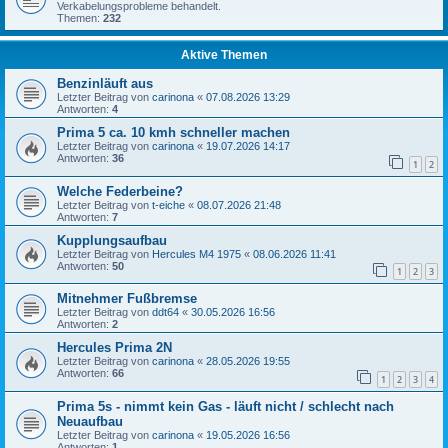
Verkabelungsprobleme behandelt.
Themen:
232
Aktive Themen
Benzinläuft aus
Letzter Beitrag von
carinona
«
07.08.2026 13:29
Antworten:
4
Prima 5 ca. 10 kmh schneller machen
Letzter Beitrag von
carinona
«
19.07.2026 14:17
Antworten:
36
1
2
Welche Federbeine?
Letzter Beitrag von
t-eiche
«
08.07.2026 21:48
Antworten:
7
Kupplungsaufbau
Letzter Beitrag von
Hercules M4 1975
«
08.06.2026 11:41
Antworten:
50
1
2
3
Mitnehmer Fußbremse
Letzter Beitrag von
ddt64
«
30.05.2026 16:56
Antworten:
2
Hercules Prima 2N
Letzter Beitrag von
carinona
«
28.05.2026 19:55
Antworten:
66
1
2
3
4
Prima 5s - nimmt kein Gas - läuft nicht / schlecht nach
Neuaufbau
Letzter Beitrag von
carinona
«
19.05.2026 16:56
Antworten:
1