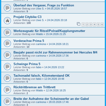
Überlauf des Vergaser, Frage zu Funktion
Letzter Beitrag von
Uwe S.
«
04.05.2026 18:57
Antworten:
9
Projekt Citybike C3
Letzter Beitrag von
Uwe S.
«
24.04.2026 20:18
Antworten:
100
1
2
3
4
5
6
Werkzeugsatz für Ritzel/Polrad/Kupplungsmutter
Letzter Beitrag von
Waldo
«
15.04.2026 21:25
Vorderachse Prima 5
Letzter Beitrag von
carinona
«
14.04.2026 18:21
Antworten:
10
Baujahr passt nicht zur Rahmennummer bei Hercules M4
Letzter Beitrag von
carinona
«
14.04.2026 17:36
Antworten:
6
Schwinge Prima 5
Letzter Beitrag von
fabio
«
14.04.2026 13:22
Antworten:
9
Tachonadel falsch, Kilometerstand OK
Letzter Beitrag von
fabio
«
12.04.2026 19:48
Antworten:
6
Rücktrittbremse am Trittbrett
Letzter Beitrag von
Waldo
«
12.04.2026 16:25
Antworten:
2
Breite der Aufnahme der Scheinwerfer an der Gabel
Letzter Beitrag von
carinona
«
28.03.2026 17:46
Antworten:
3