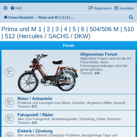
FAQ
Registrieren
Anmelden
S
Foren-Übersicht
Prima und M 1 | 2 | 3 | 4 | 5 | 6 | 504/506 M | 510 | 512 (Hercules / SACHS / DKW)
u
Prima und M 1 | 2 | 3 | 4 | 5 | 6 | 504/506 M | 510
c
| 512 (Hercules / SACHS / DKW)
h
Forum
e
Allgemeines Forum
Allgemeine Fragen rund um die M /
Prima Mofas. Auch
Fahrzeugvorstellungen sind hier
gerne gesehen.
Themen:
445
Motor / Anbauteile
Probleme und Lösungen zum Motor, Getriebe, Vergaser/Luftfilter, Auspuff...
Themen:
873
Fahrgestell / Räder
Alles zum Fahrgestell, Verkleidungsteilen, Dämpfung, Räder, Bremsen...
Themen:
220
Elektrik / Zündung
Hier werden Elektrik-/Zündungs-Probleme, dazugehörige Tipps und