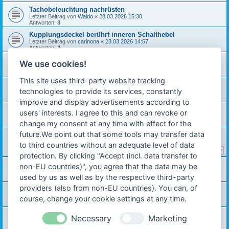
Tachobeleuchtung nachrüsten
Letzter Beitrag von
Waldo
«
28.03.2026 15:30
Antworten:
3
Kupplungsdeckel berührt inneren Schalthebel
Letzter Beitrag von
carinona
«
23.03.2026 14:57
Antworten:
4
Hercules M5 Gabel überholen
We use cookies!
Letzter Beitrag von
Waldo
«
21.03.2026 11:45
Antworten:
19
This site uses third-party website tracking
Ratschlag zu Schraube im Dekoventil gesucht
technologies to provide its services, constantly
Letzter Beitrag von
fabio
«
15.03.2026 12:02
Antworten:
2
improve and display advertisements according to
Fehlende Scheibenfeder Kupplung Automatik normal?
users' interests. I agree to this and can revoke or
Letzter Beitrag von
carinona
«
14.03.2026 11:32
change my consent at any time with effect for the
Antworten:
5
future.We point out that some tools may transfer data
Prima 4 ohne Papiere
Letzter Beitrag von
carinona
«
09.03.2026 09:05
to third countries without an adequate level of data
Antworten:
20
1
2
protection. By clicking "Accept (incl. data transfer to
Hilfe beim Zündfunke
non-EU countries)", you agree that the data may be
Letzter Beitrag von
carinona
«
07.03.2026 18:54
used by us as well as by the respective third-party
Antworten:
12
providers (also from non-EU countries). You can, of
Hercules Prima SX 3 Gang Betriebsanleitung
Letzter Beitrag von
Ralf ZX 1
«
04.03.2026 19:51
course, change your cookie settings at any time.
Antworten:
2
Prima 4 bzw. 5 fährt nur 20km/h
Necessary
Marketing
Letzter Beitrag von
carinona
«
04.03.2026 18:28
Antworten:
17