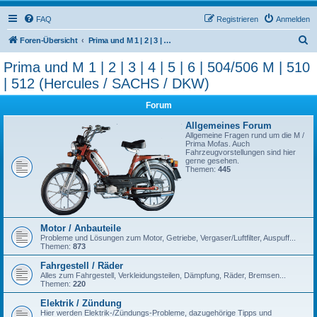
FAQ
Registrieren
Anmelden
S
Foren-Übersicht
Prima und M 1 | 2 | 3 | 4 | 5 | 6 | 504/506 M | 510 | 512 (Hercules / SACHS / DKW)
u
Prima und M 1 | 2 | 3 | 4 | 5 | 6 | 504/506 M | 510
c
| 512 (Hercules / SACHS / DKW)
h
Forum
e
Allgemeines Forum
Allgemeine Fragen rund um die M /
Prima Mofas. Auch
Fahrzeugvorstellungen sind hier
gerne gesehen.
Themen:
445
Motor / Anbauteile
Probleme und Lösungen zum Motor, Getriebe, Vergaser/Luftfilter, Auspuff...
Themen:
873
Fahrgestell / Räder
Alles zum Fahrgestell, Verkleidungsteilen, Dämpfung, Räder, Bremsen...
Themen:
220
Elektrik / Zündung
Hier werden Elektrik-/Zündungs-Probleme, dazugehörige Tipps und