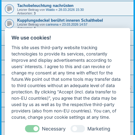
Tachobeleuchtung nachrüsten
Letzter Beitrag von
Waldo
«
28.03.2026 15:30
Antworten:
3
Kupplungsdeckel berührt inneren Schalthebel
Letzter Beitrag von
carinona
«
23.03.2026 14:57
Antworten:
4
Hercules M5 Gabel überholen
We use cookies!
Letzter Beitrag von
Waldo
«
21.03.2026 11:45
Antworten:
19
This site uses third-party website tracking
Ratschlag zu Schraube im Dekoventil gesucht
technologies to provide its services, constantly
Letzter Beitrag von
fabio
«
15.03.2026 12:02
Antworten:
2
improve and display advertisements according to
Fehlende Scheibenfeder Kupplung Automatik normal?
users' interests. I agree to this and can revoke or
Letzter Beitrag von
carinona
«
14.03.2026 11:32
change my consent at any time with effect for the
Antworten:
5
future.We point out that some tools may transfer data
Prima 4 ohne Papiere
Letzter Beitrag von
carinona
«
09.03.2026 09:05
to third countries without an adequate level of data
Antworten:
20
1
2
protection. By clicking "Accept (incl. data transfer to
Hilfe beim Zündfunke
non-EU countries)", you agree that the data may be
Letzter Beitrag von
carinona
«
07.03.2026 18:54
used by us as well as by the respective third-party
Antworten:
12
providers (also from non-EU countries). You can, of
Hercules Prima SX 3 Gang Betriebsanleitung
Letzter Beitrag von
Ralf ZX 1
«
04.03.2026 19:51
course, change your cookie settings at any time.
Antworten:
2
Prima 4 bzw. 5 fährt nur 20km/h
Necessary
Marketing
Letzter Beitrag von
carinona
«
04.03.2026 18:28
Antworten:
17