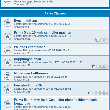
Verkabelungsprobleme behandelt.
Themen:
232
Aktive Themen
Benzinläuft aus
Letzter Beitrag von
carinona
«
07.08.2026 13:29
Antworten:
4
Prima 5 ca. 10 kmh schneller machen
Letzter Beitrag von
carinona
«
19.07.2026 14:17
Antworten:
36
1
2
Welche Federbeine?
Letzter Beitrag von
t-eiche
«
08.07.2026 21:48
Antworten:
7
Kupplungsaufbau
Letzter Beitrag von
Hercules M4 1975
«
08.06.2026 11:41
Antworten:
50
1
2
3
Mitnehmer Fußbremse
Letzter Beitrag von
ddt64
«
30.05.2026 16:56
Antworten:
2
Hercules Prima 2N
Letzter Beitrag von
carinona
«
28.05.2026 19:55
Antworten:
66
1
2
3
4
Prima 5s - nimmt kein Gas - läuft nicht / schlecht nach
Neuaufbau
Letzter Beitrag von
carinona
«
19.05.2026 16:56
Antworten:
1