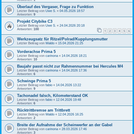
Überlauf des Vergaser, Frage zu Funktion
Letzter Beitrag von
Uwe S.
«
04.05.2026 18:57
Antworten:
9
Projekt Citybike C3
Letzter Beitrag von
Uwe S.
«
24.04.2026 20:18
Antworten:
100
1
2
3
4
5
6
Werkzeugsatz für Ritzel/Polrad/Kupplungsmutter
Letzter Beitrag von
Waldo
«
15.04.2026 21:25
Vorderachse Prima 5
Letzter Beitrag von
carinona
«
14.04.2026 18:21
Antworten:
10
Baujahr passt nicht zur Rahmennummer bei Hercules M4
Letzter Beitrag von
carinona
«
14.04.2026 17:36
Antworten:
6
Schwinge Prima 5
Letzter Beitrag von
fabio
«
14.04.2026 13:22
Antworten:
9
Tachonadel falsch, Kilometerstand OK
Letzter Beitrag von
fabio
«
12.04.2026 19:48
Antworten:
6
Rücktrittbremse am Trittbrett
Letzter Beitrag von
Waldo
«
12.04.2026 16:25
Antworten:
2
Breite der Aufnahme der Scheinwerfer an der Gabel
Letzter Beitrag von
carinona
«
28.03.2026 17:46
Antworten:
3