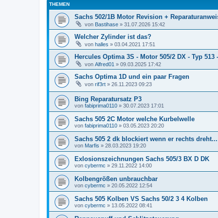
THEMEN
Sachs 502/1B Motor Revision + Reparaturanwei
von
Bastihase
»
31.07.2026 15:42
Welcher Zylinder ist das?
von
halles
»
03.04.2021 17:51
Hercules Optima 3S - Motor 505/2 DX - Typ 513
von
Alfred01
»
09.03.2025 17:42
Sachs Optima 1D und ein paar Fragen
von
rif3rt
»
26.11.2023 09:23
Bing Reparatursatz P3
von
fabiprima0110
»
30.07.2023 17:01
Sachs 505 2C Motor welche Kurbelwelle
von
fabiprima0110
»
03.05.2023 20:20
Sachs 505 2 dk blockiert wenn er rechts dreht...
von
Marfis
»
28.03.2023 19:20
Exlosionszeichnungen Sachs 505/3 BX D DK
von
cybermc
»
29.11.2022 14:00
Kolbengrößen unbrauchbar
von
cybermc
»
20.05.2022 12:54
Sachs 505 Kolben VS Sachs 50/2 3 4 Kolben
von
cybermc
»
13.05.2022 08:41