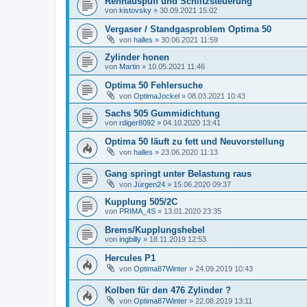
Rennauspuff und Schlitzsteuerung
von
kistovsky
»
30.09.2021 15:02
Vergaser / Standgasproblem Optima 50
von
halles
»
30.06.2021 11:59
Zylinder honen
von
Martin
»
10.05.2021 11:46
Optima 50 Fehlersuche
von
OptimaJockel
»
08.03.2021 10:43
Sachs 505 Gummidichtung
von
rdiger8092
»
04.10.2020 13:41
Optima 50 läuft zu fett und Neuvorstellung
von
halles
»
23.06.2020 11:13
Gang springt unter Belastung raus
von
Jürgen24
»
15.06.2020 09:37
Kupplung 505/2C
von
PRIMA_4S
»
13.01.2020 23:35
Brems/Kupplungshebel
von
ingbilly
»
18.11.2019 12:53
Hercules P1
von
Optima87Winter
»
24.09.2019 10:43
Kolben für den 476 Zylinder ?
von
Optima87Winter
»
22.08.2019 13:11