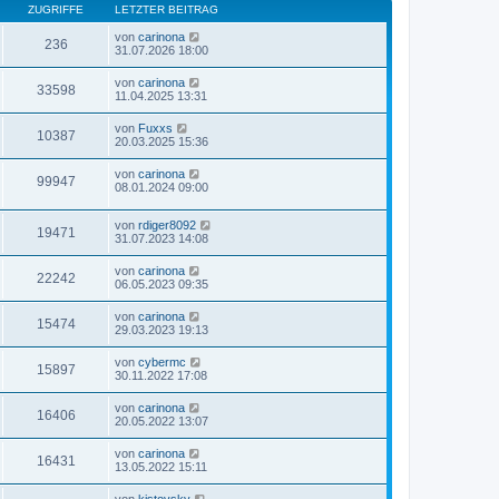
ZUGRIFFE
LETZTER BEITRAG
von
carinona
236
31.07.2026 18:00
von
carinona
33598
11.04.2025 13:31
von
Fuxxs
10387
20.03.2025 15:36
von
carinona
99947
08.01.2024 09:00
von
rdiger8092
19471
31.07.2023 14:08
von
carinona
22242
06.05.2023 09:35
von
carinona
15474
29.03.2023 19:13
von
cybermc
15897
30.11.2022 17:08
von
carinona
16406
20.05.2022 13:07
von
carinona
16431
13.05.2022 15:11