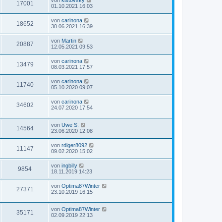
von
kistovsky
17001
01.10.2021 16:03
von
carinona
18652
30.06.2021 16:39
von
Martin
20887
12.05.2021 09:53
von
carinona
13479
08.03.2021 17:57
von
carinona
11740
05.10.2020 09:07
von
carinona
34602
24.07.2020 17:54
von
Uwe S.
14564
23.06.2020 12:08
von
rdiger8092
11147
09.02.2020 15:02
von
ingbilly
9854
18.11.2019 14:23
von
Optima87Winter
27371
23.10.2019 16:15
von
Optima87Winter
35171
02.09.2019 22:13