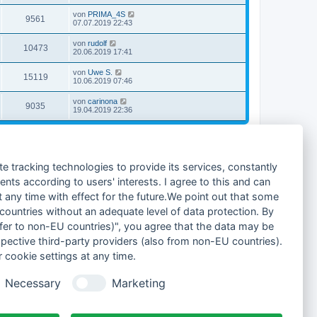
von
PRIMA_4S
9561
07.07.2019 22:43
von
rudolf
10473
20.06.2019 17:41
von
Uwe S.
15119
10.06.2019 07:46
von
carinona
9035
19.04.2019 22:36
1
2
3
4
Nächste
91 Themen
Gehe zu
te tracking technologies to provide its services, constantly
ts according to users' interests. I agree to this and can
any time with effect for the future.We point out that some
 countries without an adequate level of data protection. By
nsfer to non-EU countries)", you agree that the data may be
spective third-party providers (also from non-EU countries).
 cookie settings at any time.
Alle Foren-Cookies löschen
Alle Zeiten sind
UTC+02:00
Necessary
Marketing