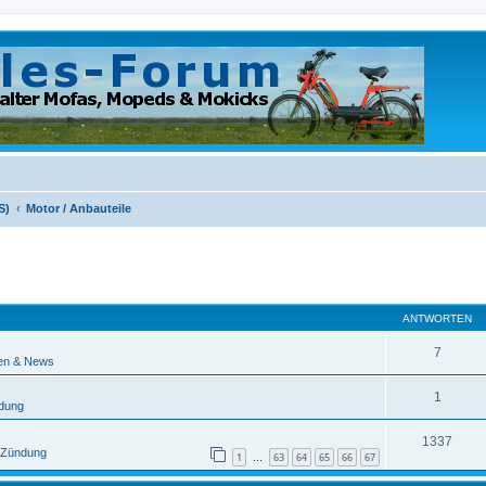
S)
Motor / Anbauteile
eiterte Suche
ANTWORTEN
7
en & News
1
ndung
1337
/ Zündung
1
63
64
65
66
67
…