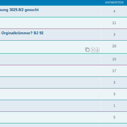
ANTWORTEN
sung 3029.8/2 gesucht
4
11
 - Orginalkrümmer? BJ 92
3
20
1
2
10
17
3
3
1
5