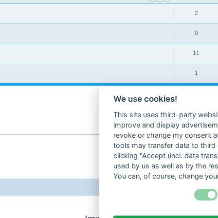
2
0
11
1
We use cookies!
This site uses third-party websi
improve and display advertisemen
revoke or change my consent at 
tools may transfer data to third
clicking "Accept (incl. data tra
used by us as well as by the re
You can, of course, change your