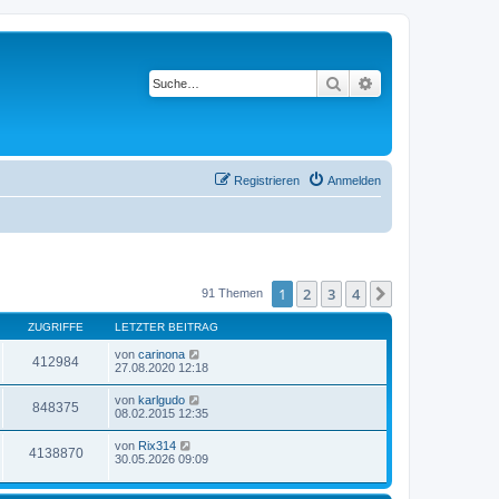
Suche
Erweiterte Suche
Registrieren
Anmelden
1
2
3
4
Nächste
91 Themen
ZUGRIFFE
LETZTER BEITRAG
von
carinona
412984
27.08.2020 12:18
von
karlgudo
848375
08.02.2015 12:35
von
Rix314
4138870
30.05.2026 09:09