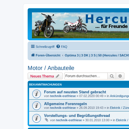
Schnellzugriff
FAQ
Foren-Übersicht
Optima 3 | 3 DK | 3 S | 50 (Hercules / SACH
Motor / Anbauteile
Suche
Erw
Neues Thema
BEKANNTMACHUNGEN
Forum auf neusten Stand gebracht
von
technik-ostfriese
»
07.02.2020 00:49
» in
Ankündigung
Allgemeine Forenregeln
von
technik-ostfriese
»
26.09.2010 19:43
» in
Elektrik / Zü
Vorstellungs- und Begrüßungsthread
von
technik-ostfriese
»
30.01.2010 13:00
» in
Elektrik 