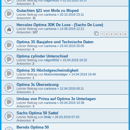
Letzter Beitrag von
rdiger8092
«
01.03.2020 18:37
Antworten:
3
Gutachten §21 von Mofa zu Moped
Letzter Beitrag von
carinona
«
20.10.2019 23:11
Antworten:
11
Hercules Optima 3DK De Luxe - (Sachs De Luxe)
Letzter Beitrag von
carinona
«
14.08.2019 12:21
Antworten:
107
1
2
3
4
5
6
Optima 3S Baujahre und Technische Daten
Letzter Beitrag von
carinona
«
23.04.2019 20:05
Antworten:
5
Optima zylinder Unterschied
Letzter Beitrag von
rdiger8092
«
15.04.2019 18:32
Antworten:
2
Optima 3S Höchstgeschwindigkeit
Letzter Beitrag von
Motorenbetätiger
«
14.04.2019 19:49
Antworten:
1
Optima 3s Übersetzung
Letzter Beitrag von
carinona
«
12.04.2019 00:11
Antworten:
1
Umbau von Prima auf Optima 3s Unterlagen
Letzter Beitrag von
carinona
«
03.04.2019 10:38
Antworten:
3
Sachs Optima 50 Sattel
Letzter Beitrag von
Molly
«
26.03.2019 07:43
Antworten:
4
Bernds Optima 50