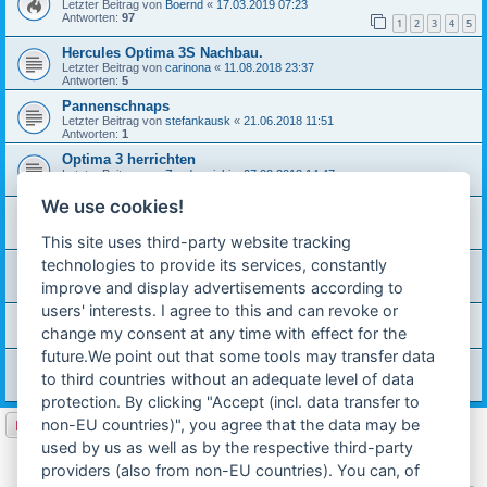
Letzter Beitrag von
Boernd
«
17.03.2019 07:23
Antworten:
97
1
2
3
4
5
Hercules Optima 3S Nachbau.
Letzter Beitrag von
carinona
«
11.08.2018 23:37
Antworten:
5
Pannenschnaps
Letzter Beitrag von
stefankausk
«
21.06.2018 11:51
Antworten:
1
Optima 3 herrichten
Letzter Beitrag von
Zandermichi
«
07.02.2018 14:47
Antworten:
4
We use cookies!
Klackern im Motor
Letzter Beitrag von
Hias6160
«
07.01.2018 20:55
This site uses third-party website tracking
Antworten:
1
technologies to provide its services, constantly
Optima 3 505/2DX Teile alternative.
Letzter Beitrag von
13ner Kugel
«
01.08.2017 12:45
improve and display advertisements according to
Antworten:
4
users' interests. I agree to this and can revoke or
Sachs Optima 505/ 1DS kennt sich jmd aus?
change my consent at any time with effect for the
Letzter Beitrag von
sachsneuer
«
07.07.2017 19:25
future.We point out that some tools may transfer data
Erfahrungen vom ÖMM
to third countries without an adequate level of data
Letzter Beitrag von
Schrauberopa
«
05.07.2017 20:27
Antworten:
11
protection. By clicking "Accept (incl. data transfer to
non-EU countries)", you agree that the data may be
Neues Thema
used by us as well as by the respective third-party
1
2
3
Nächste
68 Themen
providers (also from non-EU countries). You can, of