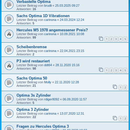
Verbastelte Optima
Letzter Beitrag von
brudli
«
25.03.2025 09:27
Antworten:
16
Sachs Optima 1D Vibrationen
Letzter Beitrag von
carinona
«
24.03.2024 12:24
Antworten:
5
Hercules M5 1978 angemessener Preis?
Letzter Beitrag von
carinona
«
10.09.2021 10:08
Antworten:
99
1
2
3
4
5
Scheibenbremse
Letzter Beitrag von
carinona
«
22.04.2021 23:15
Antworten:
2
P3 wird restauriert
Letzter Beitrag von
ddt64
«
28.11.2020 15:16
Antworten:
98
1
2
3
4
5
Sachs Optima 50
Letzter Beitrag von
Molly
«
22.11.2020 12:28
Antworten:
21
1
2
Optima 3s Zylinder
Letzter Beitrag von
rdiger8092
«
06.09.2020 11:57
Antworten:
5
Optima 3 Zylinder
Letzter Beitrag von
carinona
«
13.07.2020 12:31
Antworten:
22
1
2
Fragen zu Hercules Optima 3