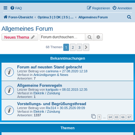
FAQ
Registrieren
Anmelden
S
Foren-Übersicht
Optima 3 | 3 DK | 3 S | 50 (Hercules / SACHS)
Allgemeines Forum
u
Allgemeines Forum
c
Suche
Erweiterte Suche
Neues Thema
h
e
1
2
3
Nächste
68 Themen
Bekanntmachungen
Forum auf neusten Stand gebracht
Letzter Beitrag von
carinona
«
27.08.2020 12:18
Verfasst in
Ankündigungen & News
Antworten:
7
Allgemeine Forenregeln
Letzter Beitrag von
karlgudo
«
08.02.2015 12:35
Verfasst in
Elektrik / Zündung
Antworten:
1
Vorstellungs- und Begrüßungsthread
Letzter Beitrag von
Rix314
«
30.05.2026 09:09
Verfasst in
Elektrik / Zündung
Antworten:
1337
1
64
65
66
67
…
Themen