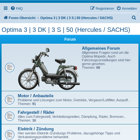
FAQ
Registrieren
Anmelden
S
Foren-Übersicht
Optima 3 | 3 DK | 3 S | 50 (Hercules / SACHS)
u
Optima 3 | 3 DK | 3 S | 50 (Hercules / SACHS)
c
Forum
h
e
Allgemeines Forum
Allgemeine Fragen rund um die
Optima Mopeds. Auch
Fahrzeugvorstellungen sind hier
gerne gesehen.
Themen:
68
Motor / Anbauteile
Probleme und Lösungen zum Motor, Getriebe, Vergaser/Luftfilter, Auspuff...
Themen:
91
Fahrgestell / Räder
Alles zum Fahrgestell, Verkleidungsteilen, Dämpfung, Räder, Bremsen...
Themen:
16
Elektrik / Zündung
Hier werden Elektrik-/Zündungs-Probleme, dazugehörige Tipps und
Verkabelungsprobleme behandelt.