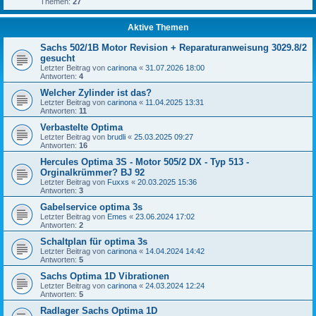
Themen:
27
Aktive Themen
Sachs 502/1B Motor Revision + Reparaturanweisung 3029.8/2
gesucht
Letzter Beitrag von
carinona
«
31.07.2026 18:00
Antworten:
4
Welcher Zylinder ist das?
Letzter Beitrag von
carinona
«
11.04.2025 13:31
Antworten:
11
Verbastelte Optima
Letzter Beitrag von
brudli
«
25.03.2025 09:27
Antworten:
16
Hercules Optima 3S - Motor 505/2 DX - Typ 513 -
Orginalkrümmer? BJ 92
Letzter Beitrag von
Fuxxs
«
20.03.2025 15:36
Antworten:
3
Gabelservice optima 3s
Letzter Beitrag von
Emes
«
23.06.2024 17:02
Antworten:
2
Schaltplan für optima 3s
Letzter Beitrag von
carinona
«
14.04.2024 14:42
Antworten:
5
Sachs Optima 1D Vibrationen
Letzter Beitrag von
carinona
«
24.03.2024 12:24
Antworten:
5
Radlager Sachs Optima 1D