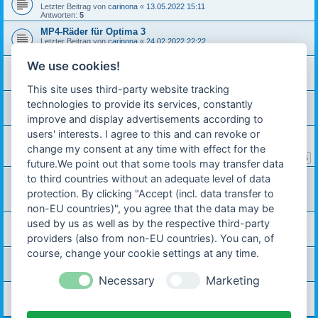
Letzter Beitrag von
carinona
«
13.05.2022 15:11
Antworten:
5
MP4-Räder für Optima 3
Letzter Beitrag von
carinona
«
24.02.2022 22:22
Antworten:
2
We use cookies!
Scheibenbremse vorne.
Letzter Beitrag von
carinona
«
23.01.2022 21:13
Antworten:
1
This site uses third-party website tracking
Rennauspuff und Schlitzsteuerung
technologies to provide its services, constantly
Letzter Beitrag von
kistovsky
«
01.10.2021 16:03
improve and display advertisements according to
Antworten:
2
users' interests. I agree to this and can revoke or
Hercules M5 1978 angemessener Preis?
Letzter Beitrag von
carinona
«
10.09.2021 10:08
change my consent at any time with effect for the
Antworten:
99
1
2
3
4
5
future.We point out that some tools may transfer data
Vorderrad nach Einbau nicht ganz gerade - Hercules Optima
to third countries without an adequate level of data
3 S Bj. 1989 Typ 513?
protection. By clicking "Accept (incl. data transfer to
Letzter Beitrag von
rdiger8092
«
04.07.2021 12:23
Antworten:
1
non-EU countries)", you agree that the data may be
used by us as well as by the respective third-party
Vergaser / Standgasproblem Optima 50
Letzter Beitrag von
carinona
«
30.06.2021 16:39
providers (also from non-EU countries). You can, of
Antworten:
7
course, change your cookie settings at any time.
Handy laden
Letzter Beitrag von
carinona
«
18.06.2021 07:45
Antworten:
10
Necessary
Marketing
Zylinder honen
Letzter Beitrag von
Martin
«
12.05.2021 09:53
Antworten:
8