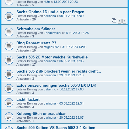
Letzter Beitrag von
rif3rt
«
13.02.2024 20:23
Antworten:
5
Sachs Optima 1D und ein paar Fragen
Letzter Beitrag von
carinona
«
08.01.2024 09:00
Antworten:
20
1
2
Schraube am Ständer
Letzter Beitrag von
Zandermichi
«
05.10.2023 15:25
Antworten:
3
Bing Reparatursatz P3
Letzter Beitrag von
rdiger8092
«
31.07.2023 14:08
Antworten:
10
Sachs 505 2C Motor welche Kurbelwelle
Letzter Beitrag von
carinona
«
06.05.2023 09:35
Antworten:
17
Sachs 505 2 dk blockiert wenn er rechts dreht...
Letzter Beitrag von
carinona
«
29.03.2023 19:13
Antworten:
3
Exlosionszeichnungen Sachs 505/3 BX D DK
Letzter Beitrag von
cybermc
«
30.11.2022 17:08
Antworten:
3
Licht flackert
Letzter Beitrag von
carinona
«
03.08.2022 12:34
Antworten:
3
Kolbengrößen unbrauchbar
Letzter Beitrag von
carinona
«
20.05.2022 13:07
Antworten:
1
Sachs 505 Kolben VS Sachs 50/2 3 4 Kolben