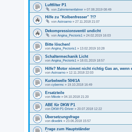
Luftfilter P1
von
Zahnriemenfahrer
»
07.08.2019 08:49
Hilfe zu "Kolbenfresser" ?!?
von
Astroarno
»
27.11.2018 21:07
Dekompressionsventil undicht
von
Angina_Pectoris1
»
24.02.2019 16:03
Bitte löschen!
von
Angina_Pectoris1
»
13.02.2019 10:28
Schaltermechanik Licht
von
Angina_Pectoris1
»
18.01.2019 18:57
Hilfe? Motor nimmt nicht richtig Gas an, wenn e
von
Astroarno
»
12.11.2018 22:03
Kurbelwelle 504/1A
von
cybermc
»
19.10.2018 16:49
Ersatzteile
von
Mikele
»
04.10.2018 21:20
ABE für DKW P1
von
DKW-P1-Driver
»
20.07.2018 12:22
Übersetzungsfrage
von
dkwdirk
»
23.06.2018 15:57
Frage zum Hauptständer