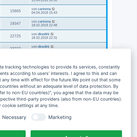
15.04.2018 16:50
von
carinona
15665
04.04.2018 15:43
von
carinona
19347
18.02.2018 22:48
von
dkwdirk
22725
18.02.2018 22:31
von
dkwdirk
33227
28.01.2018 16:46
von
orangejuice12
23974
23.01.2018 20:28
te tracking technologies to provide its services, constantly
von
orangejuice12
ts according to users' interests. I agree to this and can
16159
14.12.2017 18:58
any time with effect for the future.We point out that some
von
dkwdirk
 countries without an adequate level of data protection. By
17159
13.12.2017 15:52
nsfer to non-EU countries)", you agree that the data may be
spective third-party providers (also from non-EU countries).
Gehe zu
 cookie settings at any time.
Alle Foren-Cookies löschen
Alle Zeiten sind
UTC+02:00
Necessary
Marketing