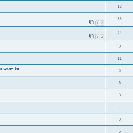
12
33
1
2
24
1
2
0
11
r warm ist.
5
6
3
1
3
5