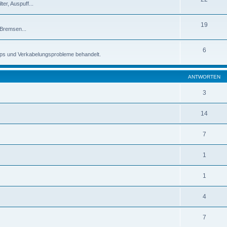
er, Auspuff...
19
 Bremsen...
6
pps und Verkabelungsprobleme behandelt.
ANTWORTEN
3
14
7
1
1
4
7