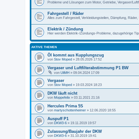
Probleme und Lösungen zum Motor, Getriebe, Vergaser/Luftfilt
Fahrgestell / Räder
Alles zum Fahrgestell, Verkleidungsteilen, Dämpfung, Räder,
Elektrik / Zündung
Hier werden Elektrik-/Zündungs-Probleme, dazugehörige Ti
AKTIVE THEMEN
Öl kommt aus Kupplungszug
von
Stov Moped
»
28.05.2026 17:52
Vergaser und Luftfilterabstimmung P1 BW
von
UliMH
»
09.04.2024 17:09
Vergaser
von
Stov Moped
»
19.03.2024 18:23
DKW läuft nicht
von
Moppefelix
»
03.11.2021 21:16
Hercules Prima 5S
von
martyschottenheimer
»
12.06.2020 18:55
Auspuff P1
von
DKW3-6
»
19.11.2019 19:57
Zulassung/Baujahr der DKW
von
DKW3-6
»
31.10.2019 19:41