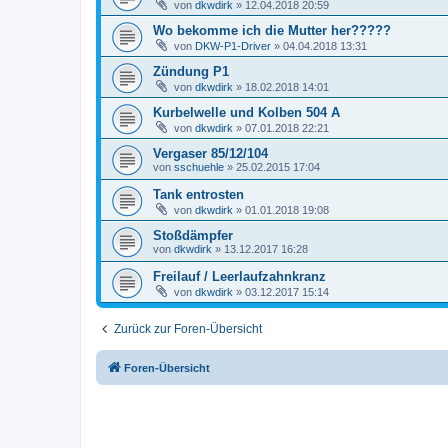
von
dkwdirk
»
12.04.2018 20:59
Wo bekomme ich die Mutter her?????
von
DKW-P1-Driver
»
04.04.2018 13:31
Zündung P1
von
dkwdirk
»
18.02.2018 14:01
Kurbelwelle und Kolben 504 A
von
dkwdirk
»
07.01.2018 22:21
Vergaser 85/12/104
von
sschuehle
»
25.02.2015 17:04
Tank entrosten
von
dkwdirk
»
01.01.2018 19:08
Stoßdämpfer
von
dkwdirk
»
13.12.2017 16:28
Freilauf / Leerlaufzahnkranz
von
dkwdirk
»
03.12.2017 15:14
Zurück zur Foren-Übersicht
Foren-Übersicht