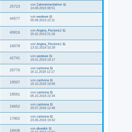
von
Zahnriemenfahrer
25723
14.08.2019 08:51
von
wedewe
44577
05.08.2019 22:11
von
Angina_Pectoris1
40816
25.02.2019 21:26
von
Angina_Pectoris1
16079
13.02.2019 10:28
von
wedewe
42741
19.01.2019 19:17
von
carinona
20770
16.11.2018 12:17
von
carinona
19507
19.10.2018 19:06
von
carinona
18561
05.10.2018 22:34
von
carinona
16652
20.07.2018 12:46
von
carinona
17802
23.06.2018 19:42
von
dkwdirk
19436