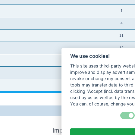
1
4
11
12
We use cookies!
8
This site uses third-party websi
improve and display advertisemen
3
revoke or change my consent at 
tools may transfer data to third
4
clicking "Accept (incl. data tra
used by us as well as by the re
You can, of course, change your
Impressum