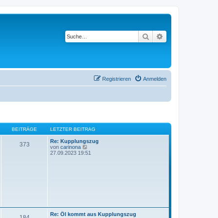
Suche
Erweiterte Suche
Registrieren
Anmelden
BEITRÄGE
LETZTER BEITRAG
Re: Kupplungszug
373
N
von
carinona
e
27.09.2023 19:51
u
e
s
t
e
r
B
e
i
t
Re: Öl kommt aus Kupplungszug
r
184