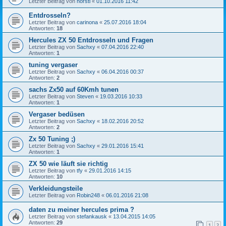
Letzter Beitrag von
horsti
«
01.10.2016 11:42
Entdrosseln?
Letzter Beitrag von
carinona
«
25.07.2016 18:04
Antworten:
18
Hercules ZX 50 Entdrosseln und Fragen
Letzter Beitrag von
Sachxy
«
07.04.2016 22:40
Antworten:
1
tuning vergaser
Letzter Beitrag von
Sachxy
«
06.04.2016 00:37
Antworten:
2
sachs Zx50 auf 60Kmh tunen
Letzter Beitrag von
Steven
«
19.03.2016 10:33
Antworten:
1
Vergaser bedüsen
Letzter Beitrag von
Sachxy
«
18.02.2016 20:52
Antworten:
2
Zx 50 Tuning ;)
Letzter Beitrag von
Sachxy
«
29.01.2016 15:41
Antworten:
1
ZX 50 wie läuft sie richtig
Letzter Beitrag von
tfy
«
29.01.2016 14:15
Antworten:
10
Verkleidungsteile
Letzter Beitrag von
Robin248
«
06.01.2016 21:08
daten zu meiner hercules prima ?
Letzter Beitrag von
stefankausk
«
13.04.2015 14:05
Antworten:
29
1
2