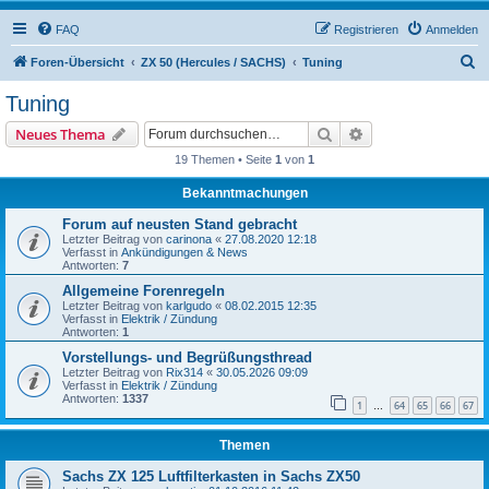
FAQ
Registrieren
Anmelden
S
Foren-Übersicht
ZX 50 (Hercules / SACHS)
Tuning
u
Tuning
c
Suche
Erweiterte Suche
Neues Thema
h
19 Themen • Seite
1
von
1
e
Bekanntmachungen
Forum auf neusten Stand gebracht
Letzter Beitrag von
carinona
«
27.08.2020 12:18
Verfasst in
Ankündigungen & News
Antworten:
7
Allgemeine Forenregeln
Letzter Beitrag von
karlgudo
«
08.02.2015 12:35
Verfasst in
Elektrik / Zündung
Antworten:
1
Vorstellungs- und Begrüßungsthread
Letzter Beitrag von
Rix314
«
30.05.2026 09:09
Verfasst in
Elektrik / Zündung
Antworten:
1337
1
64
65
66
67
…
Themen
Sachs ZX 125 Luftfilterkasten in Sachs ZX50