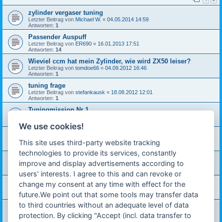
zylinder vergaser tuning
Letzter Beitrag von
Michael W.
«
04.05.2014 14:59
Antworten:
1
Passender Auspuff
Letzter Beitrag von
ER690
«
16.01.2013 17:51
Antworten:
14
Wieviel ccm hat mein Zylinder, wie wird ZX50 leiser?
Letzter Beitrag von
tomdoe66
«
04.09.2012 16:46
Antworten:
1
tuning frage
Letzter Beitrag von
stefankausk
«
18.08.2012 12:01
Antworten:
1
Tuningmission Nr 1
Letzter Beitrag von
Turborider94
«
12.03.2011 16:00
Antworten:
4
We use cookies!
Auspuff richtig entdrosseln ?
Letzter Beitrag von
Schiffi
«
07.11.2010 19:42
This site uses third-party website tracking
Antworten:
17
technologies to provide its services, constantly
Wie Tunen
improve and display advertisements according to
Letzter Beitrag von
Schiffi
«
06.11.2010 21:20
Antworten:
4
users' interests. I agree to this and can revoke or
Vergaser richtig eigestellt?
change my consent at any time with effect for the
Letzter Beitrag von
Schiffi
«
06.11.2010 01:47
future.We point out that some tools may transfer data
Antworten:
2
to third countries without an adequate level of data
Tuningmöglichkeiten
Letzter Beitrag von
JoSt
«
29.07.2010 19:05
protection. By clicking "Accept (incl. data transfer to
Antworten:
6