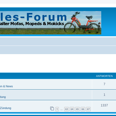
eiterte Suche
ANTWORTEN
7
en & News
1
ndung
1337
/ Zündung
1
63
64
65
66
67
…