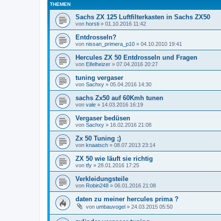
THEMEN
Sachs ZX 125 Luftfilterkasten in Sachs ZX50
von
horsti
»
01.10.2016 11:42
Entdrosseln?
von
nissan_primera_p10
»
04.10.2010 19:41
Hercules ZX 50 Entdrosseln und Fragen
von
Eifelheizer
»
07.04.2016 20:27
tuning vergaser
von
Sachxy
»
05.04.2016 14:30
sachs Zx50 auf 60Kmh tunen
von
vale
»
14.03.2016 16:19
Vergaser bedüsen
von
Sachxy
»
16.02.2016 21:08
Zx 50 Tuning ;)
von
knaatsch
»
08.07.2013 23:14
ZX 50 wie läuft sie richtig
von
tfy
»
28.01.2016 17:25
Verkleidungsteile
von
Robin248
»
06.01.2016 21:08
daten zu meiner hercules prima ?
von
umbauvogel
»
24.03.2015 05:50