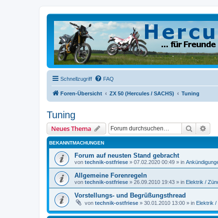
Schnellzugriff
FAQ
Foren-Übersicht
ZX 50 (Hercules / SACHS)
Tuning
Tuning
Suche
Erw
Neues Thema
BEKANNTMACHUNGEN
Forum auf neusten Stand gebracht
von
technik-ostfriese
»
07.02.2020 00:49
» in
Ankündigung
Allgemeine Forenregeln
von
technik-ostfriese
»
26.09.2010 19:43
» in
Elektrik / Zü
Vorstellungs- und Begrüßungsthread
von
technik-ostfriese
»
30.01.2010 13:00
» in
Elektrik 