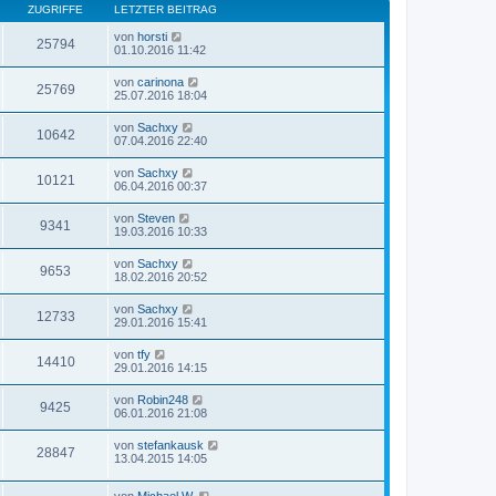
ZUGRIFFE
LETZTER BEITRAG
von
horsti
25794
01.10.2016 11:42
von
carinona
25769
25.07.2016 18:04
von
Sachxy
10642
07.04.2016 22:40
von
Sachxy
10121
06.04.2016 00:37
von
Steven
9341
19.03.2016 10:33
von
Sachxy
9653
18.02.2016 20:52
von
Sachxy
12733
29.01.2016 15:41
von
tfy
14410
29.01.2016 14:15
von
Robin248
9425
06.01.2016 21:08
von
stefankausk
28847
13.04.2015 14:05