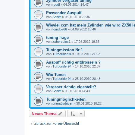
zylinder vergaser tuning
von
roudl
»
04.05.2014 14:47
Passender Auspuff
von
Schiffi
»
08.11.2010 22:36
Wieviel ccm hat mein Zylinder, wie wird ZX50 l
von
tomdoe66
»
04.09.2012 15:46
tuning frage
von
zxhercules1
»
17.08.2012 19:36
Tuningmission Nr 1
von
Turborider94
»
10.03.2011 21:52
Auspuff richtig entdrosseln ?
von
Turborider94
»
14.10.2010 22:37
Wie Tunen
von
Turborider94
»
25.10.2010 20:48
Vergaser richtig eigestellt?
von
Schiffi
»
05.11.2010 14:43
Tuningmöglichkeiten
von
prima3sdriver
»
30.01.2010 18:22
Neues Thema
Zurück zur Foren-Übersicht