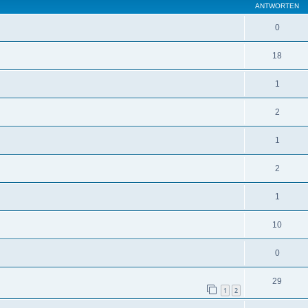
ANTWORTEN
0
18
1
2
1
2
1
10
0
29
1
2