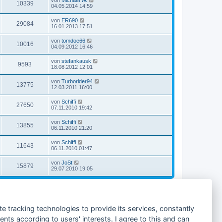
von
Michael W.
10339
04.05.2014 14:59
von
ER690
29084
16.01.2013 17:51
von
tomdoe66
10016
04.09.2012 16:46
von
stefankausk
9593
18.08.2012 12:01
von
Turborider94
13775
12.03.2011 16:00
von
Schiffi
27650
07.11.2010 19:42
von
Schiffi
13855
06.11.2010 21:20
von
Schiffi
11643
06.11.2010 01:47
von
JoSt
15879
29.07.2010 19:05
19 Themen • Seite
1
von
1
Gehe zu
te tracking technologies to provide its services, constantly
ts according to users' interests. I agree to this and can