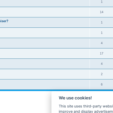
1
14
eiser?
1
1
4
17
4
2
6
We use cookies!
This site uses third-party websi
improve and display advertisemen