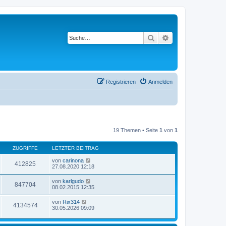
Suche
Erweiterte Suche
Registrieren
Anmelden
19 Themen • Seite
1
von
1
ZUGRIFFE
LETZTER BEITRAG
von
carinona
412825
27.08.2020 12:18
von
karlgudo
847704
08.02.2015 12:35
von
Rix314
4134574
30.05.2026 09:09