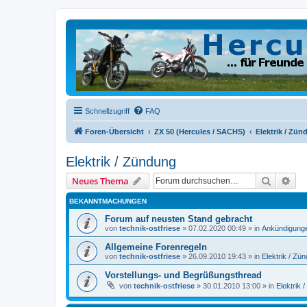
Schnellzugriff
FAQ
Foren-Übersicht
ZX 50 (Hercules / SACHS)
Elektrik / Zü
Elektrik / Zündung
Suche
Erw
Neues Thema
BEKANNTMACHUNGEN
Forum auf neusten Stand gebracht
von
technik-ostfriese
»
07.02.2020 00:49
» in
Ankündigung
Allgemeine Forenregeln
von
technik-ostfriese
»
26.09.2010 19:43
» in
Elektrik / Zü
Vorstellungs- und Begrüßungsthread
von
technik-ostfriese
»
30.01.2010 13:00
» in
Elektrik 