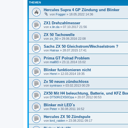
THEMEN
Hercules Supra 4 GP Zündung und Blinker
von
Fogger
»
18.05.2022 14:36
ZX1 Drehzahlmesser
von
x.lin.da
»
07.10.2017 21:56
ZX 50 Tachowelle
von
zx_50
»
29.06.2016 22:08
Sachs ZX 50 Gleichstrom/Wechselstrom ?
von
Hatrax
»
28.07.2015 17:41
Prima GT Polrad Problem
von
mali93
»
23.11.2014 15:02
Blinker funktionieren nicht
von
Henri
»
12.03.2014 19:35
Zx 50 neues zündschloss
von
syntraxx
»
03.02.2013 00:29
ZX50 Mit H4 beleuchtung, Batterie, und KFZ Bo
von
DT50R/ZX50Opa
»
20.07.2012 00:53
Blinker mit LED´s
von
Peter
»
30.08.2011 16:52
Hercules ZX 50 Zündspule
von
lord_raiden
»
23.08.2011 09:17