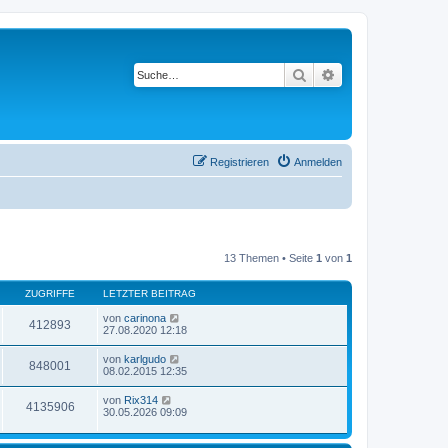
Suche
Erweiterte Suche
Registrieren
Anmelden
13 Themen • Seite
1
von
1
ZUGRIFFE
LETZTER BEITRAG
von
carinona
412893
27.08.2020 12:18
von
karlgudo
848001
08.02.2015 12:35
von
Rix314
4135906
30.05.2026 09:09