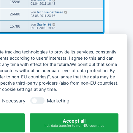
von
Bastler 92
15596
01.04.2011 16:43
von
technik-ostfriese
26680
23.03.2011 23:16
von
Bastler 92
15786
09.11.2010 19:13
13 Themen • Seite
1
von
1
Gehe zu
te tracking technologies to provide its services, constantly
ts according to users' interests. I agree to this and can
any time with effect for the future.We point out that some
 countries without an adequate level of data protection. By
nsfer to non-EU countries)", you agree that the data may be
spective third-party providers (also from non-EU countries).
 cookie settings at any time.
Alle Foren-Cookies löschen
Alle Zeiten sind
UTC+02:00
Necessary
Marketing
Accept all
incl. data transfer to non-EU countries