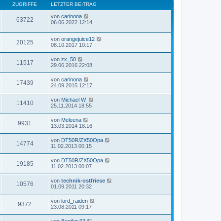
ZUGRIFFE
LETZTER BEITRAG
von
carinona
63722
06.06.2022 12:14
von
orangejuice12
20125
08.10.2017 10:17
von
zx_50
11517
29.06.2016 22:08
von
carinona
17439
24.09.2015 12:17
von
Michael W.
11410
25.11.2014 18:55
von
Meleena
9931
13.03.2014 18:16
von
DT50R/ZX50Opa
14774
11.02.2013 00:15
von
DT50R/ZX50Opa
19185
11.02.2013 00:07
von
technik-ostfriese
10576
01.09.2011 20:32
von
lord_raiden
9372
23.08.2011 09:17