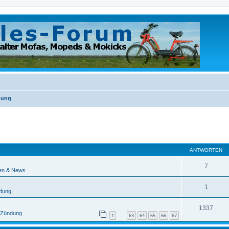
ndung
eiterte Suche
ANTWORTEN
7
en & News
1
ndung
1337
/ Zündung
1
63
64
65
66
67
…