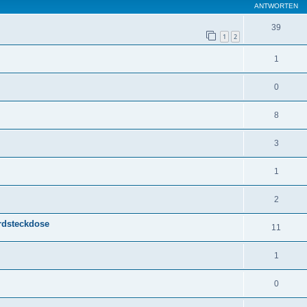
ANTWORTEN
39
1
2
1
0
8
3
1
2
rdsteckdose
11
1
0