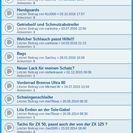
Antworten:
6
Handguards
Letzter Beitrag von
Ks2000
«
03.10.2016 17:57
Antworten:
5
Getriebeöl und Schmutzabstreifer
Letzter Beitrag von
carinona
«
03.07.2016 12:50
Antworten:
1
Welcher Schlauch passt Hilfe!!!
Letzter Beitrag von
carinona
«
14.03.2016 21:13
Antworten:
1
Bags
Letzter Beitrag von
Sachxy
«
28.01.2016 16:06
Antworten:
5
Neuer Lack für meinen Schatz?
Letzter Beitrag von
stefankausk
«
02.12.2015 06:06
Antworten:
1
Vorderrad Bremse Ultra 80
Letzter Beitrag von
Michael W.
«
24.07.2015 13:34
Antworten:
1
Schwingenschleifer
Letzter Beitrag von
mw78ovp
«
20.05.2014 08:32
Lila Enden an der Tele-Gabel
Letzter Beitrag von
mw78ovp
«
20.05.2014 08:30
Antworten:
1
Tacho für ZX 50, passt auch der von der ZX 125 ?
Letzter Beitrag von
Joe2000
«
15.02.2014 16:40
Antworten:
2