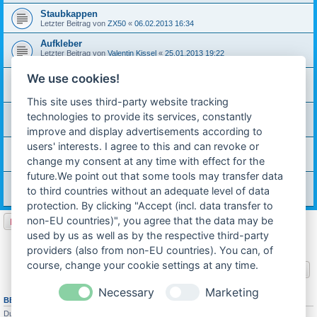
Staubkappen
Letzter Beitrag von
ZX50
«
06.02.2013 16:34
Aufkleber
Letzter Beitrag von
Valentin Kissel
«
25.01.2013 19:22
Antworten:
7
We use cookies!
hintere (Sozius) Fussrasten ZX 50
Letzter Beitrag von
Valentin Kissel
«
27.12.2012 17:02
Antworten:
1
This site uses third-party website tracking
Zentralfederbein
technologies to provide its services, constantly
Letzter Beitrag von
Khaales
«
26.03.2012 13:34
improve and display advertisements according to
Antworten:
3
users' interests. I agree to this and can revoke or
Vordergabel
Letzter Beitrag von
thp1974
«
25.03.2012 23:12
change my consent at any time with effect for the
Antworten:
2
future.We point out that some tools may transfer data
Tachoantrieb CEV Nabenantrieb Hercules/Sachs ZX 50
to third countries without an adequate level of data
Letzter Beitrag von
technik-ostfriese
«
10.08.2011 13:05
Antworten:
1
protection. By clicking "Accept (incl. data transfer to
non-EU countries)", you agree that the data may be
Neues Thema
used by us as well as by the respective third-party
1
2
Nächste
33 Themen
providers (also from non-EU countries). You can, of
course, change your cookie settings at any time.
Gehe zu
Necessary
Marketing
BERECHTIGUNGEN IN DIESEM FORUM
Du darfst
keine
neuen Themen in diesem Forum erstellen.