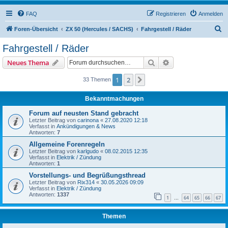
FAQ
Registrieren
Anmelden
S
Foren-Übersicht
ZX 50 (Hercules / SACHS)
Fahrgestell / Räder
u
Fahrgestell / Räder
c
Suche
Erweiterte Suche
Neues Thema
h
e
1
2
Nächste
33 Themen
Bekanntmachungen
Forum auf neusten Stand gebracht
Letzter Beitrag von
carinona
«
27.08.2020 12:18
Verfasst in
Ankündigungen & News
Antworten:
7
Allgemeine Forenregeln
Letzter Beitrag von
karlgudo
«
08.02.2015 12:35
Verfasst in
Elektrik / Zündung
Antworten:
1
Vorstellungs- und Begrüßungsthread
Letzter Beitrag von
Rix314
«
30.05.2026 09:09
Verfasst in
Elektrik / Zündung
Antworten:
1337
1
64
65
66
67
…
Themen