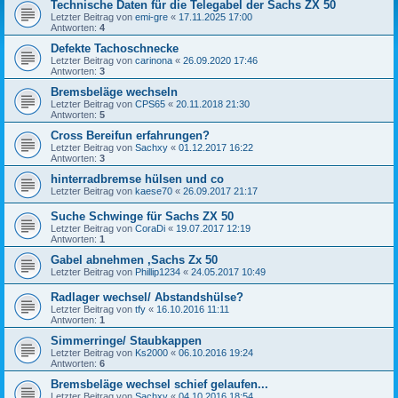
Technische Daten für die Telegabel der Sachs ZX 50
Letzter Beitrag von
emi-gre
«
17.11.2025 17:00
Antworten:
4
Defekte Tachoschnecke
Letzter Beitrag von
carinona
«
26.09.2020 17:46
Antworten:
3
Bremsbeläge wechseln
Letzter Beitrag von
CPS65
«
20.11.2018 21:30
Antworten:
5
Cross Bereifun erfahrungen?
Letzter Beitrag von
Sachxy
«
01.12.2017 16:22
Antworten:
3
hinterradbremse hülsen und co
Letzter Beitrag von
kaese70
«
26.09.2017 21:17
Suche Schwinge für Sachs ZX 50
Letzter Beitrag von
CoraDi
«
19.07.2017 12:19
Antworten:
1
Gabel abnehmen ,Sachs Zx 50
Letzter Beitrag von
Phillip1234
«
24.05.2017 10:49
Radlager wechsel/ Abstandshülse?
Letzter Beitrag von
tfy
«
16.10.2016 11:11
Antworten:
1
Simmerringe/ Staubkappen
Letzter Beitrag von
Ks2000
«
06.10.2016 19:24
Antworten:
6
Bremsbeläge wechsel schief gelaufen...
Letzter Beitrag von
Sachxy
«
04.10.2016 18:54