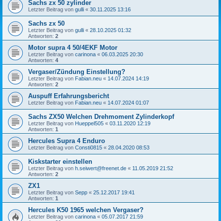
Sachs zx 50 zylinder
Letzter Beitrag von
gulli
«
30.11.2025 13:16
Sachs zx 50
Letzter Beitrag von
gulli
«
28.10.2025 01:32
Antworten:
2
Motor supra 4 50/4EKF Motor
Letzter Beitrag von
carinona
«
06.03.2025 20:30
Antworten:
4
Vergaser/Zündung Einstellung?
Letzter Beitrag von
Fabian.neu
«
14.07.2024 14:19
Antworten:
2
Auspuff Erfahrungsbericht
Letzter Beitrag von
Fabian.neu
«
14.07.2024 01:07
Sachs ZX50 Welchen Drehmoment Zylinderkopf
Letzter Beitrag von
Hueppel505
«
03.11.2020 12:19
Antworten:
1
Hercules Supra 4 Enduro
Letzter Beitrag von
Consti0815
«
28.04.2020 08:53
Kiskstarter einstellen
Letzter Beitrag von
h.seiwert@freenet.de
«
11.05.2019 21:52
Antworten:
2
ZX1
Letzter Beitrag von
Sepp
«
25.12.2017 19:41
Antworten:
1
Hercules K50 1965 welchen Vergaser?
Letzter Beitrag von
carinona
«
05.07.2017 21:59