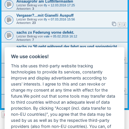
Ansaugrohr am Luftfiltermasten
Letzter Beitrag von
tfy
«
12.03.2016 17:25
Antworten:
3
Vergaser?...mit Gianelli Auspuff
Letzter Beitrag von
tfy
«
07.03.2016 15:56
Antworten:
23
1
2
sachs zx Federung vorne defekt.
Letzter Beitrag von
vale
«
05.02.2016 16:12
Antworten:
7
sachs zx 50 geht während der fahrt aus und springtnicht
mehr
Letzter Beitrag von
Steffen 1727
«
16.01.2016 12:03
We use cookies!
Antworten:
30
1
2
This site uses third-party website tracking
Kupplung kommt trotz einstellen sehr spät
technologies to provide its services, constantly
Letzter Beitrag von
Sachxy
«
10.12.2015 22:50
Antworten:
5
improve and display advertisements according to
sachs ZX 50 springt schlecht an und läuft schlecht .
users' interests. I agree to this and can revoke or
Letzter Beitrag von
vale
«
28.08.2015 12:30
Antworten:
40
change my consent at any time with effect for the
1
2
3
future.We point out that some tools may transfer data
Original Ersatzteile
to third countries without an adequate level of data
Letzter Beitrag von
stefankausk
«
18.06.2015 12:02
Antworten:
4
protection. By clicking "Accept (incl. data transfer to
non-EU countries)", you agree that the data may be
Neues Thema
used by us as well as by the respective third-party
1
2
3
Nächste
65 Themen
providers (also from non-EU countries). You can, of