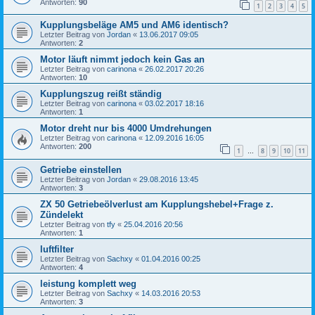
Antworten:
90
1
2
3
4
5
Kupplungsbeläge AM5 und AM6 identisch?
Letzter Beitrag von
Jordan
«
13.06.2017 09:05
Antworten:
2
Motor läuft nimmt jedoch kein Gas an
Letzter Beitrag von
carinona
«
26.02.2017 20:26
Antworten:
10
Kupplungszug reißt ständig
Letzter Beitrag von
carinona
«
03.02.2017 18:16
Antworten:
1
Motor dreht nur bis 4000 Umdrehungen
Letzter Beitrag von
carinona
«
12.09.2016 16:05
Antworten:
200
1
8
9
10
11
…
Getriebe einstellen
Letzter Beitrag von
Jordan
«
29.08.2016 13:45
Antworten:
3
ZX 50 Getriebeölverlust am Kupplungshebel+Frage z.
Zündelekt
Letzter Beitrag von
tfy
«
25.04.2016 20:56
Antworten:
1
luftfilter
Letzter Beitrag von
Sachxy
«
01.04.2016 00:25
Antworten:
4
leistung komplett weg
Letzter Beitrag von
Sachxy
«
14.03.2016 20:53
Antworten:
3