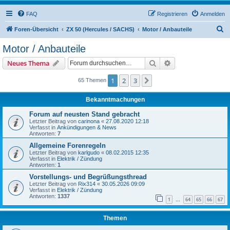
FAQ
Registrieren
Anmelden
S
Foren-Übersicht
ZX 50 (Hercules / SACHS)
Motor / Anbauteile
u
Motor / Anbauteile
c
Suche
Erweiterte Suche
Neues Thema
h
e
1
2
3
Nächste
65 Themen
Bekanntmachungen
Forum auf neusten Stand gebracht
Letzter Beitrag von
carinona
«
27.08.2020 12:18
Verfasst in
Ankündigungen & News
Antworten:
7
Allgemeine Forenregeln
Letzter Beitrag von
karlgudo
«
08.02.2015 12:35
Verfasst in
Elektrik / Zündung
Antworten:
1
Vorstellungs- und Begrüßungsthread
Letzter Beitrag von
Rix314
«
30.05.2026 09:09
Verfasst in
Elektrik / Zündung
Antworten:
1337
1
64
65
66
67
…
Themen