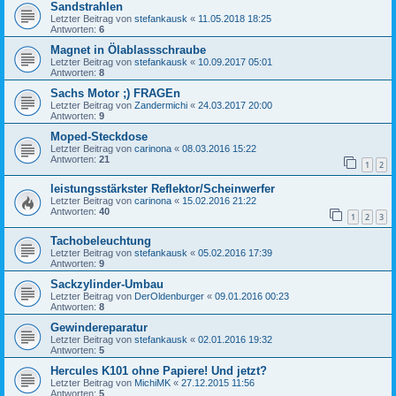
Sandstrahlen
Letzter Beitrag von
stefankausk
«
11.05.2018 18:25
Antworten:
6
Magnet in Ölablassschraube
Letzter Beitrag von
stefankausk
«
10.09.2017 05:01
Antworten:
8
Sachs Motor ;) FRAGEn
Letzter Beitrag von
Zandermichi
«
24.03.2017 20:00
Antworten:
9
Moped-Steckdose
Letzter Beitrag von
carinona
«
08.03.2016 15:22
Antworten:
21
1
2
leistungsstärkster Reflektor/Scheinwerfer
Letzter Beitrag von
carinona
«
15.02.2016 21:22
Antworten:
40
1
2
3
Tachobeleuchtung
Letzter Beitrag von
stefankausk
«
05.02.2016 17:39
Antworten:
9
Sackzylinder-Umbau
Letzter Beitrag von
DerOldenburger
«
09.01.2016 00:23
Antworten:
8
Gewindereparatur
Letzter Beitrag von
stefankausk
«
02.01.2016 19:32
Antworten:
5
Hercules K101 ohne Papiere! Und jetzt?
Letzter Beitrag von
MichiMK
«
27.12.2015 11:56
Antworten:
5