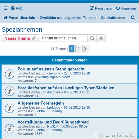
FAQ
Registrieren
Anmelden
S
Foren-Übersicht
Zweiräder und allgemeine Themen
Spezialthemen
u
Spezialthemen
c
Suche
Erweiterte Suche
Neues Thema
h
e
1
2
Nächste
39 Themen
Bekanntmachungen
Forum auf neusten Stand gebracht
Letzter Beitrag von
carinona
«
27.08.2020 12:18
Verfasst in
Ankündigungen & News
Antworten:
7
Herculesfarben auf den jeweiligen Typen/Modellen
Letzter Beitrag von
doccolor
«
03.02.2018 19:31
Antworten:
14
Allgemeine Forenregeln
Letzter Beitrag von
karlgudo
«
08.02.2015 12:35
Verfasst in
Elektrik / Zündung
Antworten:
1
Vorstellungs- und Begrüßungsthread
Letzter Beitrag von
Rix314
«
30.05.2026 09:09
Verfasst in
Elektrik / Zündung
Antworten:
1337
1
64
65
66
67
…