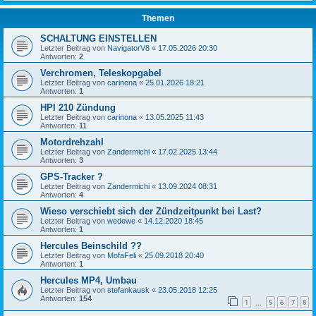
Themen
SCHALTUNG EINSTELLEN
Letzter Beitrag von
NavigatorV8
«
17.05.2026 20:30
Antworten:
2
Verchromen, Teleskopgabel
Letzter Beitrag von
carinona
«
25.01.2026 18:21
Antworten:
1
HPI 210 Zündung
Letzter Beitrag von
carinona
«
13.05.2025 11:43
Antworten:
11
Motordrehzahl
Letzter Beitrag von
Zandermichi
«
17.02.2025 13:44
Antworten:
3
GPS-Tracker ?
Letzter Beitrag von
Zandermichi
«
13.09.2024 08:31
Antworten:
4
Wieso verschiebt sich der Zündzeitpunkt bei Last?
Letzter Beitrag von
wedewe
«
14.12.2020 18:45
Antworten:
1
Hercules Beinschild ??
Letzter Beitrag von
MofaFeli
«
25.09.2018 20:40
Antworten:
1
Hercules MP4, Umbau
Letzter Beitrag von
stefankausk
«
23.05.2018 12:25
Antworten:
154
1
5
6
7
8
…