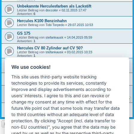
Unbekannte Herculesfarben als Lackstift
Letzter Beitrag von
doccolor
«
02.11.2015 17:47
Antworten:
6
Hercules K100 Benzinhahn
Letzter Beitrag von
Tobi Torpedo
«
29.07.2015 10:53
GS 175
Letzter Beitrag von
stefankausk
«
14.04.2015 05:59
Antworten:
1
Hercules CV 80 Zylinder auf CV 50?
Letzter Beitrag von
stefankausk
«
03.02.2015 10:23
Antworten:
1
Hercules K 100, Elektrik, Gleichrichter
We use cookies!
Letzter Beitrag von
carinona
«
31.01.2015 22:53
Antworten:
9
This site uses third-party website tracking
Kettenflucht
Letzter Beitrag von
stefankausk
«
28.01.2015 09:13
technologies to provide its services, constantly
improve and display advertisements according to
Hercules mp4 Tank lackieren
Letzter Beitrag von
stefankausk
«
26.12.2014 11:12
users' interests. I agree to this and can revoke or
Antworten:
23
1
2
change my consent at any time with effect for the
Übersetzungsverhältnis...Rechnung?
future.We point out that some tools may transfer data
Letzter Beitrag von
stefankausk
«
29.08.2014 18:40
to third countries without an adequate level of data
Antworten:
4
protection. By clicking "Accept (incl. data transfer to
Neues Thema
non-EU countries)", you agree that the data may be
1
2
Nächste
39 Themen
used by us as well as by the respective third-party