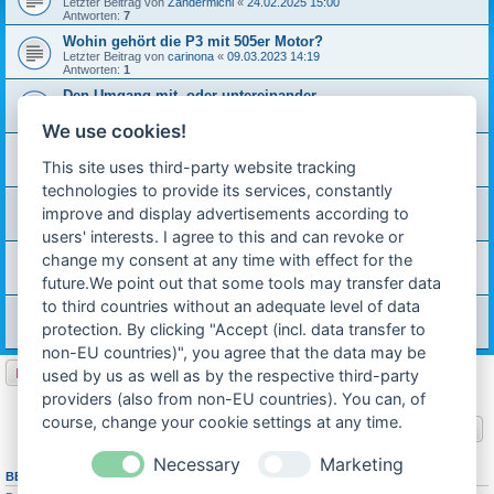
Letzter Beitrag von
Zandermichi
«
24.02.2025 15:00
Antworten:
7
Wohin gehört die P3 mit 505er Motor?
Letzter Beitrag von
carinona
«
09.03.2023 14:19
Antworten:
1
Den Umgang mit, oder untereinander...
Letzter Beitrag von
rdiger8092
«
29.11.2020 22:57
Antworten:
6
We use cookies!
Plauderecke
Letzter Beitrag von
technik-ostfriese
«
14.09.2012 10:40
This site uses third-party website tracking
Antworten:
1
technologies to provide its services, constantly
Mofa-/Moped-/Mokick Bildersammlung
improve and display advertisements according to
Letzter Beitrag von
Michael W.
«
28.07.2012 03:24
Antworten:
19
users' interests. I agree to this and can revoke or
Malware Warnung
change my consent at any time with effect for the
Letzter Beitrag von
Jensen
«
07.07.2012 14:13
future.We point out that some tools may transfer data
Antworten:
7
to third countries without an adequate level of data
Moin Moin!
Letzter Beitrag von
technik-ostfriese
«
04.07.2012 23:15
protection. By clicking "Accept (incl. data transfer to
Antworten:
8
non-EU countries)", you agree that the data may be
Neues Thema
used by us as well as by the respective third-party
7 Themen • Seite
1
von
1
providers (also from non-EU countries). You can, of
course, change your cookie settings at any time.
Gehe zu
Necessary
Marketing
BERECHTIGUNGEN IN DIESEM FORUM