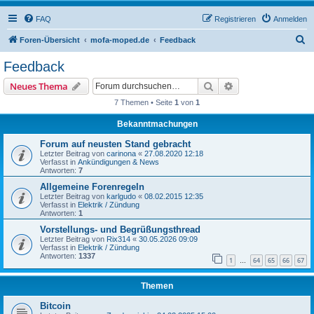
FAQ
Registrieren
Anmelden
S
Foren-Übersicht
mofa-moped.de
Feedback
u
Feedback
c
Suche
Erweiterte Suche
Neues Thema
h
7 Themen • Seite
1
von
1
e
Bekanntmachungen
Forum auf neusten Stand gebracht
Letzter Beitrag von
carinona
«
27.08.2020 12:18
Verfasst in
Ankündigungen & News
Antworten:
7
Allgemeine Forenregeln
Letzter Beitrag von
karlgudo
«
08.02.2015 12:35
Verfasst in
Elektrik / Zündung
Antworten:
1
Vorstellungs- und Begrüßungsthread
Letzter Beitrag von
Rix314
«
30.05.2026 09:09
Verfasst in
Elektrik / Zündung
Antworten:
1337
1
64
65
66
67
…
Themen
Bitcoin