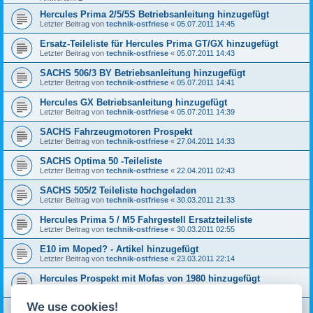
Hercules Prima 2/5/5S Betriebsanleitung hinzugefügt
Letzter Beitrag von
technik-ostfriese
«
05.07.2011 14:45
Ersatz-Teileliste für Hercules Prima GT/GX hinzugefügt
Letzter Beitrag von
technik-ostfriese
«
05.07.2011 14:43
SACHS 506/3 BY Betriebsanleitung hinzugefügt
Letzter Beitrag von
technik-ostfriese
«
05.07.2011 14:41
Hercules GX Betriebsanleitung hinzugefügt
Letzter Beitrag von
technik-ostfriese
«
05.07.2011 14:39
SACHS Fahrzeugmotoren Prospekt
Letzter Beitrag von
technik-ostfriese
«
27.04.2011 14:33
SACHS Optima 50 -Teileliste
Letzter Beitrag von
technik-ostfriese
«
22.04.2011 02:43
SACHS 505/2 Teileliste hochgeladen
Letzter Beitrag von
technik-ostfriese
«
30.03.2011 21:33
Hercules Prima 5 / M5 Fahrgestell Ersatzteileliste
Letzter Beitrag von
technik-ostfriese
«
30.03.2011 02:55
E10 im Moped? - Artikel hinzugefügt
Letzter Beitrag von
technik-ostfriese
«
23.03.2011 22:14
Hercules Prospekt mit Mofas von 1980 hinzugefügt
Letzter Beitrag von
technik-ostfriese
«
21.02.2011 20:39
We use cookies!
Preisliste für Hercules Gesamtprogramm 1992 hinzugefügt