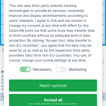
Letzter Beitrag von
technik-ostfriese
«
21.02.2011 20:37
This site uses third-party website tracking
Themenänderung für das Forum / Design
technologies to provide its services, constantly
Letzter Beitrag von
technik-ostfriese
«
16.02.2011 16:24
improve and display advertisements according to
Hercules Prospekt von 1992 hinzugefügt
users' interests. I agree to this and can revoke or
Letzter Beitrag von
technik-ostfriese
«
16.02.2011 16:13
change my consent at any time with effect for the
Neue Beiträge im Forum nun direkt auf Startseite
future.We point out that some tools may transfer data
Letzter Beitrag von
technik-ostfriese
«
16.02.2011 16:05
to third countries without an adequate level of data
Technische und inhaltliche Neuerungen Ende Feb. 2010
protection. By clicking "Accept (incl. data transfer to
Letzter Beitrag von
technik-ostfriese
«
30.01.2010 13:04
non-EU countries)", you agree that the data may be
Neues Thema
used by us as well as by the respective third-party
25 Themen • Seite
1
von
1
providers (also from non-EU countries). You can, of
course, change your cookie settings at any time.
Gehe zu
Necessary
Marketing
BERECHTIGUNGEN IN DIESEM FORUM
Du darfst
keine
neuen Themen in diesem Forum erstellen.
Du darfst
keine
Antworten zu Themen in diesem Forum erstellen.
Du darfst deine Beiträge in diesem Forum
nicht
ändern.
Reject optional
Du darfst deine Beiträge in diesem Forum
nicht
löschen.
Du darfst
keine
Dateianhänge in diesem Forum erstellen.
Foren-Übersicht
Alle Foren-Cookies löschen
Alle Zeiten sind
UTC+02:00
Accept all
incl. data transfer to non-EU countries