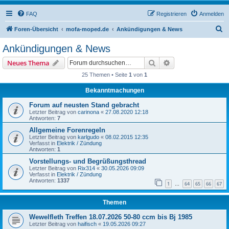
FAQ
Registrieren
Anmelden
S
Foren-Übersicht
mofa-moped.de
Ankündigungen & News
u
Ankündigungen & News
c
Suche
Erweiterte Suche
Neues Thema
h
25 Themen • Seite
1
von
1
e
Bekanntmachungen
Forum auf neusten Stand gebracht
Letzter Beitrag von
carinona
«
27.08.2020 12:18
Antworten:
7
Allgemeine Forenregeln
Letzter Beitrag von
karlgudo
«
08.02.2015 12:35
Verfasst in
Elektrik / Zündung
Antworten:
1
Vorstellungs- und Begrüßungsthread
Letzter Beitrag von
Rix314
«
30.05.2026 09:09
Verfasst in
Elektrik / Zündung
Antworten:
1337
1
64
65
66
67
…
Themen
Wewelfleth Treffen 18.07.2026 50-80 ccm bis Bj 1985
Letzter Beitrag von
haifisch
«
19.05.2026 09:27