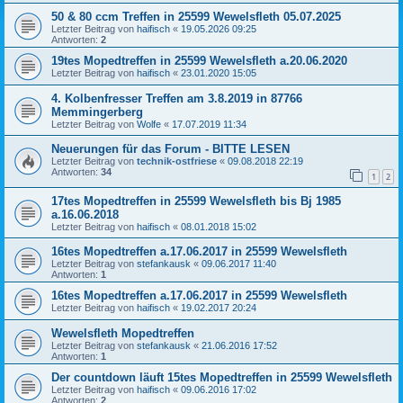
50 & 80 ccm Treffen in 25599 Wewelsfleth 05.07.2025
Letzter Beitrag von
haifisch
«
19.05.2026 09:25
Antworten:
2
19tes Mopedtreffen in 25599 Wewelsfleth a.20.06.2020
Letzter Beitrag von
haifisch
«
23.01.2020 15:05
4. Kolbenfresser Treffen am 3.8.2019 in 87766
Memmingerberg
Letzter Beitrag von
Wolfe
«
17.07.2019 11:34
Neuerungen für das Forum - BITTE LESEN
Letzter Beitrag von
technik-ostfriese
«
09.08.2018 22:19
Antworten:
34
1
2
17tes Mopedtreffen in 25599 Wewelsfleth bis Bj 1985
a.16.06.2018
Letzter Beitrag von
haifisch
«
08.01.2018 15:02
16tes Mopedtreffen a.17.06.2017 in 25599 Wewelsfleth
Letzter Beitrag von
stefankausk
«
09.06.2017 11:40
Antworten:
1
16tes Mopedtreffen a.17.06.2017 in 25599 Wewelsfleth
Letzter Beitrag von
haifisch
«
19.02.2017 20:24
Wewelsfleth Mopedtreffen
Letzter Beitrag von
stefankausk
«
21.06.2016 17:52
Antworten:
1
Der countdown läuft 15tes Mopedtreffen in 25599 Wewelsfleth
Letzter Beitrag von
haifisch
«
09.06.2016 17:02
Antworten:
2