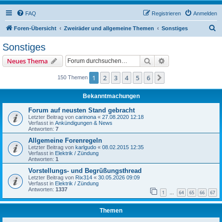
FAQ
Registrieren
Anmelden
S
Foren-Übersicht
Zweiräder und allgemeine Themen
Sonstiges
u
Sonstiges
c
Suche
Erweiterte Suche
Neues Thema
h
e
1
2
3
4
5
6
Nächste
150 Themen
Bekanntmachungen
Forum auf neusten Stand gebracht
Letzter Beitrag von
carinona
«
27.08.2020 12:18
Verfasst in
Ankündigungen & News
Antworten:
7
Allgemeine Forenregeln
Letzter Beitrag von
karlgudo
«
08.02.2015 12:35
Verfasst in
Elektrik / Zündung
Antworten:
1
Vorstellungs- und Begrüßungsthread
Letzter Beitrag von
Rix314
«
30.05.2026 09:09
Verfasst in
Elektrik / Zündung
Antworten:
1337
1
64
65
66
67
…
Themen