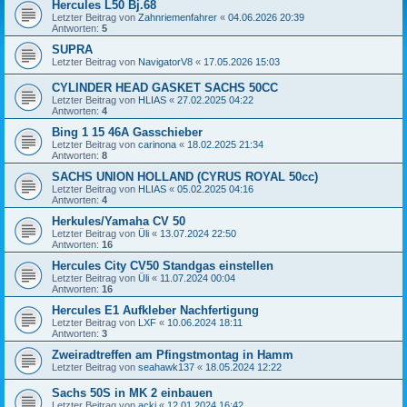
Hercules L50 Bj.68
Letzter Beitrag von
Zahnriemenfahrer
«
04.06.2026 20:39
Antworten:
5
SUPRA
Letzter Beitrag von
NavigatorV8
«
17.05.2026 15:03
CYLINDER HEAD GASKET SACHS 50CC
Letzter Beitrag von
HLIAS
«
27.02.2025 04:22
Antworten:
4
Bing 1 15 46A Gasschieber
Letzter Beitrag von
carinona
«
18.02.2025 21:34
Antworten:
8
SACHS UNION HOLLAND (CYRUS ROYAL 50cc)
Letzter Beitrag von
HLIAS
«
05.02.2025 04:16
Antworten:
4
Herkules/Yamaha CV 50
Letzter Beitrag von
Üli
«
13.07.2024 22:50
Antworten:
16
Hercules City CV50 Standgas einstellen
Letzter Beitrag von
Üli
«
11.07.2024 00:04
Antworten:
16
Hercules E1 Aufkleber Nachfertigung
Letzter Beitrag von
LXF
«
10.06.2024 18:11
Antworten:
3
Zweiradtreffen am Pfingstmontag in Hamm
Letzter Beitrag von
seahawk137
«
18.05.2024 12:22
Sachs 50S in MK 2 einbauen
Letzter Beitrag von
acki
«
12.01.2024 16:42