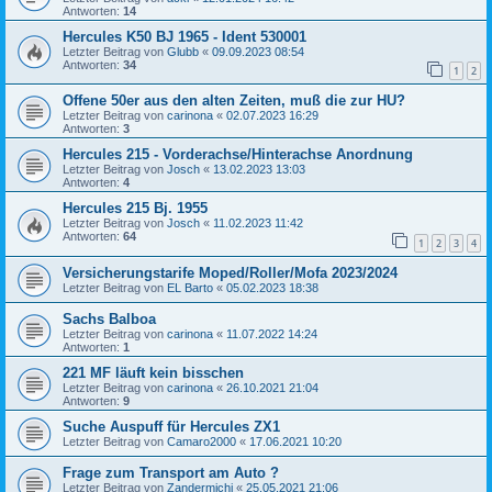
Antworten:
14
Hercules K50 BJ 1965 - Ident 530001
Letzter Beitrag von
Glubb
«
09.09.2023 08:54
Antworten:
34
1
2
Offene 50er aus den alten Zeiten, muß die zur HU?
Letzter Beitrag von
carinona
«
02.07.2023 16:29
Antworten:
3
Hercules 215 - Vorderachse/Hinterachse Anordnung
Letzter Beitrag von
Josch
«
13.02.2023 13:03
Antworten:
4
Hercules 215 Bj. 1955
Letzter Beitrag von
Josch
«
11.02.2023 11:42
Antworten:
64
1
2
3
4
Versicherungstarife Moped/Roller/Mofa 2023/2024
Letzter Beitrag von
EL Barto
«
05.02.2023 18:38
Sachs Balboa
Letzter Beitrag von
carinona
«
11.07.2022 14:24
Antworten:
1
221 MF läuft kein bisschen
Letzter Beitrag von
carinona
«
26.10.2021 21:04
Antworten:
9
Suche Auspuff für Hercules ZX1
Letzter Beitrag von
Camaro2000
«
17.06.2021 10:20
Frage zum Transport am Auto ?
Letzter Beitrag von
Zandermichi
«
25.05.2021 21:06