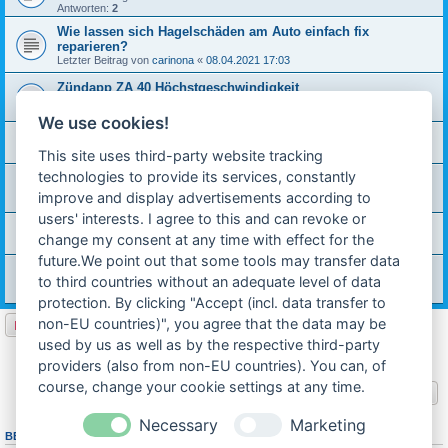
Antworten:
2
Wie lassen sich Hagelschäden am Auto einfach fix
reparieren?
Letzter Beitrag von
carinona
«
08.04.2021 17:03
Zündapp ZA 40 Höchstgeschwindigkeit
Letzter Beitrag von
PRIMA_4S
«
06.04.2021 19:47
Antworten:
6
We use cookies!
Tachonadel abgefallen, wie wieder montieren
Letzter Beitrag von
ingbilly
«
12.03.2021 21:19
This site uses third-party website tracking
technologies to provide its services, constantly
Frontscheibe vom Auto reparieren lassen
Letzter Beitrag von
hot-rod
«
08.03.2021 22:46
improve and display advertisements according to
Antworten:
1
users' interests. I agree to this and can revoke or
Mofa WhatsApp Gruppe
change my consent at any time with effect for the
Letzter Beitrag von
Mofaschmiede
«
17.02.2021 23:47
future.We point out that some tools may transfer data
Hercules HR1 Speichen
to third countries without an adequate level of data
Letzter Beitrag von
wedewe
«
20.12.2020 21:46
Antworten:
1
protection. By clicking "Accept (incl. data transfer to
non-EU countries)", you agree that the data may be
Neues Thema
used by us as well as by the respective third-party
1
2
3
4
5
6
Nächste
150 Themen
providers (also from non-EU countries). You can, of
course, change your cookie settings at any time.
Gehe zu
Necessary
Marketing
BERECHTIGUNGEN IN DIESEM FORUM