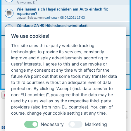
Antworten:
2
Wie lassen sich Hagelschäden am Auto einfach fix
reparieren?
Letzter Beitrag von
carinona
«
08.04.2021 17:03
Zündapp ZA 40 Höchstgeschwindigkeit
Letzter Beitrag von
PRIMA_4S
«
06.04.2021 19:47
Antworten:
6
We use cookies!
Tachonadel abgefallen, wie wieder montieren
Letzter Beitrag von
ingbilly
«
12.03.2021 21:19
This site uses third-party website tracking
technologies to provide its services, constantly
Frontscheibe vom Auto reparieren lassen
Letzter Beitrag von
hot-rod
«
08.03.2021 22:46
improve and display advertisements according to
Antworten:
1
users' interests. I agree to this and can revoke or
Mofa WhatsApp Gruppe
change my consent at any time with effect for the
Letzter Beitrag von
Mofaschmiede
«
17.02.2021 23:47
future.We point out that some tools may transfer data
Hercules HR1 Speichen
to third countries without an adequate level of data
Letzter Beitrag von
wedewe
«
20.12.2020 21:46
Antworten:
1
protection. By clicking "Accept (incl. data transfer to
non-EU countries)", you agree that the data may be
Neues Thema
used by us as well as by the respective third-party
1
2
3
4
5
6
Nächste
150 Themen
providers (also from non-EU countries). You can, of
course, change your cookie settings at any time.
Gehe zu
Necessary
Marketing
BERECHTIGUNGEN IN DIESEM FORUM