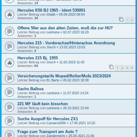
Antworten:
14
Hercules K50 BJ 1965 - Ident 530001
Letzter Beitrag von
Glubb
«
09.09.2023 08:54
Antworten:
34
1
2
Offene 50er aus den alten Zeiten, muß die zur HU?
Letzter Beitrag von
carinona
«
02.07.2023 16:29
Antworten:
3
Hercules 215 - Vorderachse/Hinterachse Anordnung
Letzter Beitrag von
Josch
«
13.02.2023 13:03
Antworten:
4
Hercules 215 Bj. 1955
Letzter Beitrag von
Josch
«
11.02.2023 11:42
Antworten:
64
1
2
3
4
Versicherungstarife Moped/Roller/Mofa 2023/2024
Letzter Beitrag von
EL Barto
«
05.02.2023 18:38
Sachs Balboa
Letzter Beitrag von
carinona
«
11.07.2022 14:24
Antworten:
1
221 MF läuft kein bisschen
Letzter Beitrag von
carinona
«
26.10.2021 21:04
Antworten:
9
Suche Auspuff für Hercules ZX1
Letzter Beitrag von
Camaro2000
«
17.06.2021 10:20
Frage zum Transport am Auto ?
Letzter Beitrag von
Zandermichi
«
25.05.2021 21:06