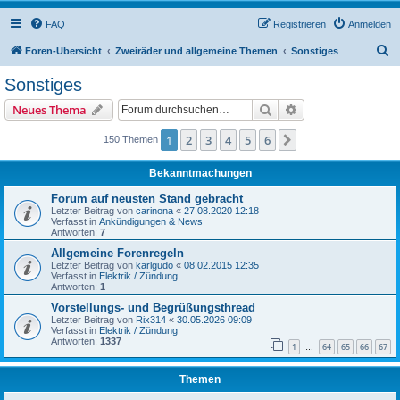
FAQ
Registrieren
Anmelden
S
Foren-Übersicht
Zweiräder und allgemeine Themen
Sonstiges
u
Sonstiges
c
Suche
Erweiterte Suche
Neues Thema
h
e
1
2
3
4
5
6
Nächste
150 Themen
Bekanntmachungen
Forum auf neusten Stand gebracht
Letzter Beitrag von
carinona
«
27.08.2020 12:18
Verfasst in
Ankündigungen & News
Antworten:
7
Allgemeine Forenregeln
Letzter Beitrag von
karlgudo
«
08.02.2015 12:35
Verfasst in
Elektrik / Zündung
Antworten:
1
Vorstellungs- und Begrüßungsthread
Letzter Beitrag von
Rix314
«
30.05.2026 09:09
Verfasst in
Elektrik / Zündung
Antworten:
1337
1
64
65
66
67
…
Themen