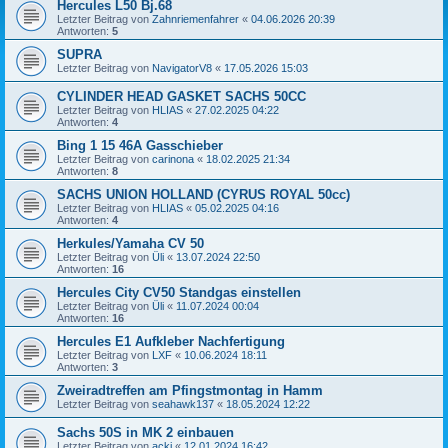
Hercules L50 Bj.68
Letzter Beitrag von
Zahnriemenfahrer
«
04.06.2026 20:39
Antworten:
5
SUPRA
Letzter Beitrag von
NavigatorV8
«
17.05.2026 15:03
CYLINDER HEAD GASKET SACHS 50CC
Letzter Beitrag von
HLIAS
«
27.02.2025 04:22
Antworten:
4
Bing 1 15 46A Gasschieber
Letzter Beitrag von
carinona
«
18.02.2025 21:34
Antworten:
8
SACHS UNION HOLLAND (CYRUS ROYAL 50cc)
Letzter Beitrag von
HLIAS
«
05.02.2025 04:16
Antworten:
4
Herkules/Yamaha CV 50
Letzter Beitrag von
Üli
«
13.07.2024 22:50
Antworten:
16
Hercules City CV50 Standgas einstellen
Letzter Beitrag von
Üli
«
11.07.2024 00:04
Antworten:
16
Hercules E1 Aufkleber Nachfertigung
Letzter Beitrag von
LXF
«
10.06.2024 18:11
Antworten:
3
Zweiradtreffen am Pfingstmontag in Hamm
Letzter Beitrag von
seahawk137
«
18.05.2024 12:22
Sachs 50S in MK 2 einbauen
Letzter Beitrag von
acki
«
12.01.2024 16:42