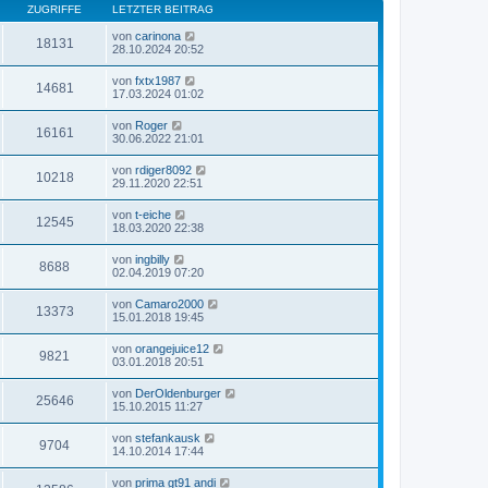
ZUGRIFFE
LETZTER BEITRAG
von
carinona
18131
28.10.2024 20:52
von
fxtx1987
14681
17.03.2024 01:02
von
Roger
16161
30.06.2022 21:01
von
rdiger8092
10218
29.11.2020 22:51
von
t-eiche
12545
18.03.2020 22:38
von
ingbilly
8688
02.04.2019 07:20
von
Camaro2000
13373
15.01.2018 19:45
von
orangejuice12
9821
03.01.2018 20:51
von
DerOldenburger
25646
15.10.2015 11:27
von
stefankausk
9704
14.10.2014 17:44
von
prima gt91 andi