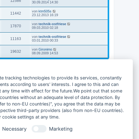
12586
30.09.2014 14:30
von
ktm505s
11442
23.12.2013 16:19
von
technik-ostfriese
17870
09.03.2010 02:18
von
technik-ostfriese
11163
03.01.2010 00:33
von
Gironimo
19632
08.09.2009 14:53
15 Themen • Seite
1
von
1
Gehe zu
te tracking technologies to provide its services, constantly
ts according to users' interests. I agree to this and can
any time with effect for the future.We point out that some
 countries without an adequate level of data protection. By
nsfer to non-EU countries)", you agree that the data may be
spective third-party providers (also from non-EU countries).
 cookie settings at any time.
Alle Foren-Cookies löschen
Alle Zeiten sind
UTC+02:00
Necessary
Marketing