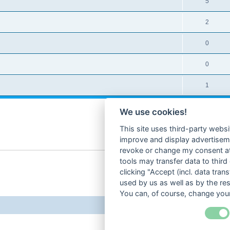
5
2
0
0
1
We use cookies!
This site uses third-party websi
improve and display advertisemen
revoke or change my consent at 
tools may transfer data to third
clicking "Accept (incl. data tra
used by us as well as by the re
You can, of course, change your