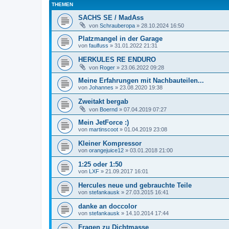
THEMEN
SACHS SE / MadAss
von
Schrauberopa
»
28.10.2024 16:50
Platzmangel in der Garage
von
faulfuss
»
31.01.2022 21:31
HERKULES RE ENDURO
von
Roger
»
23.06.2022 09:28
Meine Erfahrungen mit Nachbauteilen...
von
Johannes
»
23.08.2020 19:38
Zweitakt bergab
von
Boernd
»
07.04.2019 07:27
Mein JetForce :)
von
martinscoot
»
01.04.2019 23:08
Kleiner Kompressor
von
orangejuice12
»
03.01.2018 21:00
1:25 oder 1:50
von
LXF
»
21.09.2017 16:01
Hercules neue und gebrauchte Teile
von
stefankausk
»
27.03.2015 16:41
danke an doccolor
von
stefankausk
»
14.10.2014 17:44
Fragen zu Dichtmasse