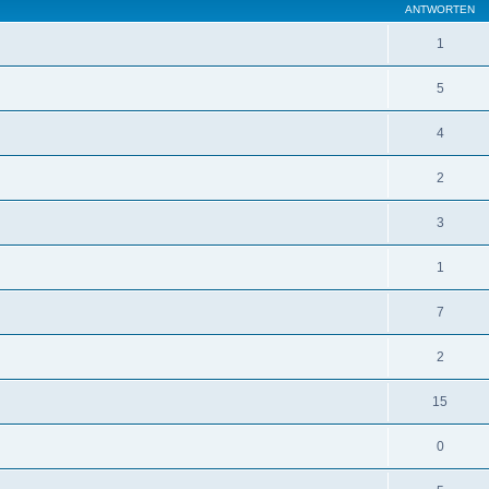
ANTWORTEN
1
5
4
2
3
1
7
2
15
0