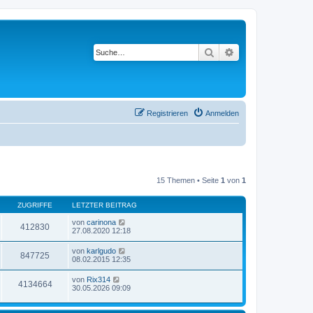
Suche
Erweiterte Suche
Registrieren
Anmelden
15 Themen • Seite
1
von
1
ZUGRIFFE
LETZTER BEITRAG
von
carinona
412830
27.08.2020 12:18
von
karlgudo
847725
08.02.2015 12:35
von
Rix314
4134664
30.05.2026 09:09