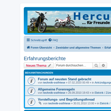
Schnellzugriff
FAQ
Foren-Übersicht
Zweiräder und allgemeine Themen
Erfa
Erfahrungsberichte
Suche
Erw
Neues Thema
BEKANNTMACHUNGEN
Forum auf neusten Stand gebracht
von
technik-ostfriese
»
07.02.2020 00:49
» in
Ankündigung
Allgemeine Forenregeln
von
technik-ostfriese
»
26.09.2010 19:43
» in
Elektrik / Zü
Vorstellungs- und Begrüßungsthread
von
technik-ostfriese
»
30.01.2010 13:00
» in
Elektrik 