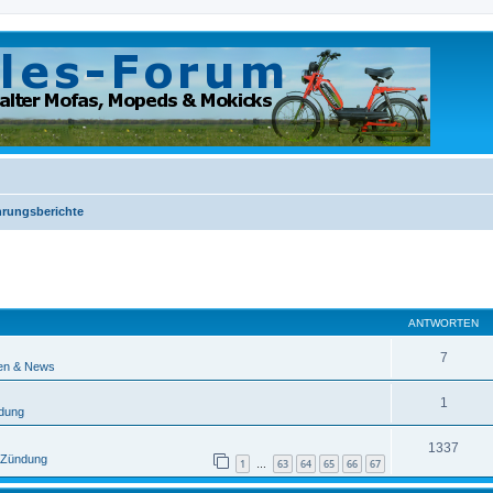
hrungsberichte
eiterte Suche
ANTWORTEN
7
en & News
1
ndung
1337
/ Zündung
1
63
64
65
66
67
…