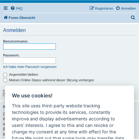
FAQ
Registrieren
Anmelden
S
Foren-Übersicht
u
Anmelden
c
h
Benutzername:
e
Passwort:
Ich habe mein Passwort vergessen
Angemeldet bleiben
Meinen Online-Status während dieser Sitzung verbergen
We use cookies!
This site uses third-party website tracking
REGISTRIEREN
technologies to provide its services, constantly
Du musst in diesem Forum registriert sein, um dich anmelden zu können. Die
improve and display advertisements according to
Registrierung ist in wenigen Augenblicken erledigt und ermöglicht dir, auf
weitere Funktionen zuzugreifen. Die Board-Administration kann registrierten
users' interests. I agree to this and can revoke or
Benutzern auch zusätzliche Berechtigungen zuweisen. Bitte beachte auch die
change my consent at any time with effect for the
jeweiligen Forenregeln, wenn du dich in diesem Board bewegst.
future.We point out that some tools may transfer data