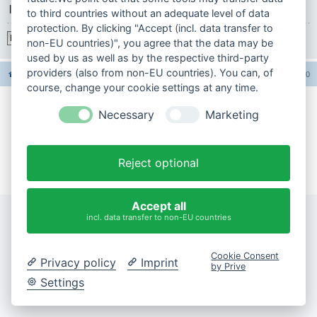
|
to third countries without an adequate level of data
protection. By clicking "Accept (incl. data transfer to
Registrieren
non-EU countries)", you agree that the data may be
used by us as well as by the respective third-party
providers (also from non-EU countries). You can, of
Foren-Übersicht
Alle Foren-Cookies löschen
Alle Zeiten sind
UTC+02:00
course, change your cookie settings at any time.
Necessary
Marketing
Impressum
Datenschutzerklärung
Reject optional
Cookie-Einstellungen ändern
Accept all
incl. data transfer to non-EU countries
Cookie Consent
Privacy policy
Imprint
by Prive
Settings