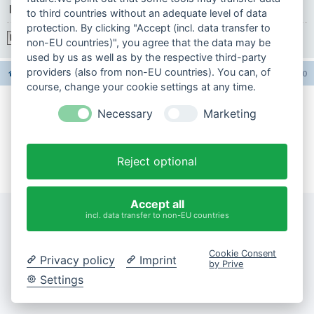
|
to third countries without an adequate level of data
protection. By clicking "Accept (incl. data transfer to
Registrieren
non-EU countries)", you agree that the data may be
used by us as well as by the respective third-party
providers (also from non-EU countries). You can, of
Foren-Übersicht
Alle Foren-Cookies löschen
Alle Zeiten sind
UTC+02:00
course, change your cookie settings at any time.
Necessary
Marketing
Impressum
Datenschutzerklärung
Reject optional
Cookie-Einstellungen ändern
Accept all
incl. data transfer to non-EU countries
Cookie Consent
Privacy policy
Imprint
by Prive
Settings