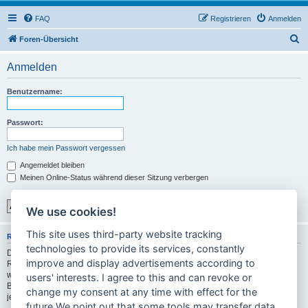
FAQ
Registrieren
Anmelden
S
Foren-Übersicht
u
Anmelden
c
h
Benutzername:
e
Passwort:
Ich habe mein Passwort vergessen
Angemeldet bleiben
Meinen Online-Status während dieser Sitzung verbergen
We use cookies!
This site uses third-party website tracking
REGISTRIEREN
technologies to provide its services, constantly
Du musst in diesem Forum registriert sein, um dich anmelden zu können. Die
improve and display advertisements according to
Registrierung ist in wenigen Augenblicken erledigt und ermöglicht dir, auf
weitere Funktionen zuzugreifen. Die Board-Administration kann registrierten
users' interests. I agree to this and can revoke or
Benutzern auch zusätzliche Berechtigungen zuweisen. Bitte beachte auch die
change my consent at any time with effect for the
jeweiligen Forenregeln, wenn du dich in diesem Board bewegst.
future.We point out that some tools may transfer data