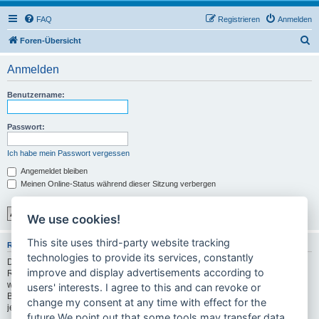
FAQ
Registrieren
Anmelden
S
Foren-Übersicht
u
Anmelden
c
h
Benutzername:
e
Passwort:
Ich habe mein Passwort vergessen
Angemeldet bleiben
Meinen Online-Status während dieser Sitzung verbergen
We use cookies!
This site uses third-party website tracking
REGISTRIEREN
technologies to provide its services, constantly
Du musst in diesem Forum registriert sein, um dich anmelden zu können. Die
improve and display advertisements according to
Registrierung ist in wenigen Augenblicken erledigt und ermöglicht dir, auf
weitere Funktionen zuzugreifen. Die Board-Administration kann registrierten
users' interests. I agree to this and can revoke or
Benutzern auch zusätzliche Berechtigungen zuweisen. Bitte beachte auch die
change my consent at any time with effect for the
jeweiligen Forenregeln, wenn du dich in diesem Board bewegst.
future.We point out that some tools may transfer data