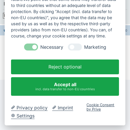
|
to third countries without an adequate level of data
protection. By clicking "Accept (incl. data transfer to
Registrieren
non-EU countries)", you agree that the data may be
used by us as well as by the respective third-party
providers (also from non-EU countries). You can, of
Foren-Übersicht
Alle Foren-Cookies löschen
Alle Zeiten sind
UTC+02:00
course, change your cookie settings at any time.
Necessary
Marketing
Impressum
Datenschutzerklärung
Reject optional
Cookie-Einstellungen ändern
Accept all
incl. data transfer to non-EU countries
Cookie Consent
Privacy policy
Imprint
by Prive
Settings