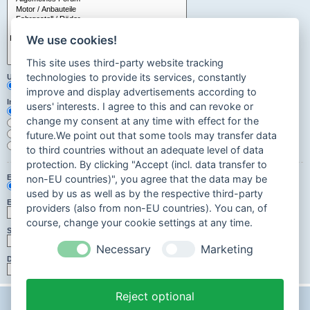
We use cookies!
This site uses third-party website tracking
technologies to provide its services, constantly
Unterforen durchsuchen:
Ja
Nein
improve and display advertisements according to
Innerhalb suchen:
users' interests. I agree to this and can revoke or
Betreff und Text der Beiträge
change my consent at any time with effect for the
Nur im Text der Beiträge
Nur im Betreff der Themen
future.We point out that some tools may transfer data
Nur im ersten Beitrag der Themen
to third countries without an adequate level of data
protection. By clicking "Accept (incl. data transfer to
Ergebnisse anzeigen als:
non-EU countries)", you agree that the data may be
Beiträge
Themen
used by us as well as by the respective third-party
Ergebnisse sortieren nach:
providers (also from non-EU countries). You can, of
Aufsteigend
Absteigend
course, change your cookie settings at any time.
Suchzeitraum begrenzen:
Necessary
Marketing
Die ersten:
Zeichen der Beiträge anzeigen
Reject optional