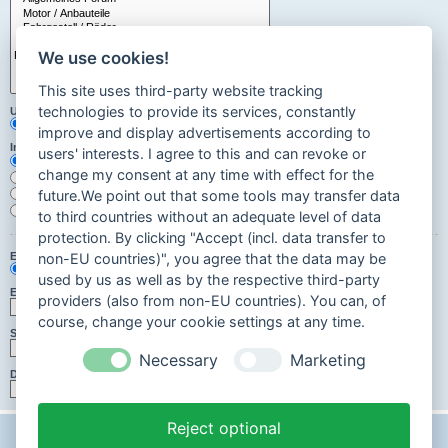
We use cookies!
This site uses third-party website tracking
technologies to provide its services, constantly
Unterforen durchsuchen:
Ja
Nein
improve and display advertisements according to
Innerhalb suchen:
users' interests. I agree to this and can revoke or
Betreff und Text der Beiträge
change my consent at any time with effect for the
Nur im Text der Beiträge
Nur im Betreff der Themen
future.We point out that some tools may transfer data
Nur im ersten Beitrag der Themen
to third countries without an adequate level of data
protection. By clicking "Accept (incl. data transfer to
Ergebnisse anzeigen als:
non-EU countries)", you agree that the data may be
Beiträge
Themen
used by us as well as by the respective third-party
Ergebnisse sortieren nach:
providers (also from non-EU countries). You can, of
Aufsteigend
Absteigend
course, change your cookie settings at any time.
Suchzeitraum begrenzen:
Necessary
Marketing
Die ersten:
Zeichen der Beiträge anzeigen
Reject optional