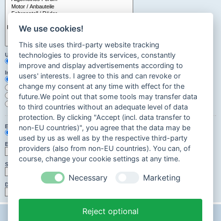
We use cookies!
This site uses third-party website tracking
technologies to provide its services, constantly
Unterforen durchsuchen:
Ja
Nein
improve and display advertisements according to
Innerhalb suchen:
users' interests. I agree to this and can revoke or
Betreff und Text der Beiträge
change my consent at any time with effect for the
Nur im Text der Beiträge
Nur im Betreff der Themen
future.We point out that some tools may transfer data
Nur im ersten Beitrag der Themen
to third countries without an adequate level of data
protection. By clicking "Accept (incl. data transfer to
Ergebnisse anzeigen als:
non-EU countries)", you agree that the data may be
Beiträge
Themen
used by us as well as by the respective third-party
Ergebnisse sortieren nach:
providers (also from non-EU countries). You can, of
Aufsteigend
Absteigend
course, change your cookie settings at any time.
Suchzeitraum begrenzen:
Necessary
Marketing
Die ersten:
Zeichen der Beiträge anzeigen
Reject optional