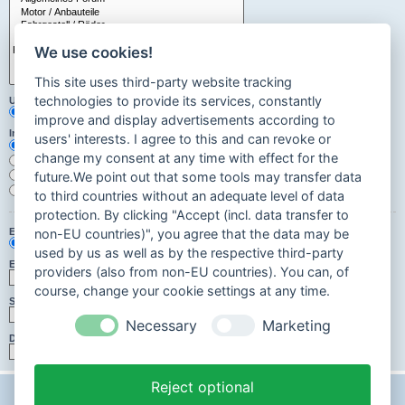
We use cookies!
This site uses third-party website tracking
technologies to provide its services, constantly
Unterforen durchsuchen:
Ja
Nein
improve and display advertisements according to
Innerhalb suchen:
users' interests. I agree to this and can revoke or
Betreff und Text der Beiträge
change my consent at any time with effect for the
Nur im Text der Beiträge
Nur im Betreff der Themen
future.We point out that some tools may transfer data
Nur im ersten Beitrag der Themen
to third countries without an adequate level of data
protection. By clicking "Accept (incl. data transfer to
Ergebnisse anzeigen als:
non-EU countries)", you agree that the data may be
Beiträge
Themen
used by us as well as by the respective third-party
Ergebnisse sortieren nach:
providers (also from non-EU countries). You can, of
Aufsteigend
Absteigend
course, change your cookie settings at any time.
Suchzeitraum begrenzen:
Necessary
Marketing
Die ersten:
Zeichen der Beiträge anzeigen
Reject optional