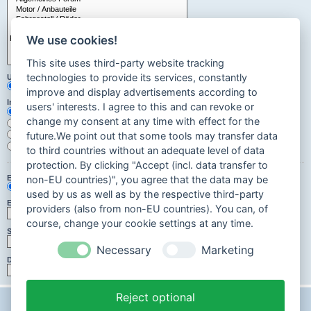
We use cookies!
This site uses third-party website tracking
technologies to provide its services, constantly
Unterforen durchsuchen:
Ja
Nein
improve and display advertisements according to
Innerhalb suchen:
users' interests. I agree to this and can revoke or
Betreff und Text der Beiträge
change my consent at any time with effect for the
Nur im Text der Beiträge
Nur im Betreff der Themen
future.We point out that some tools may transfer data
Nur im ersten Beitrag der Themen
to third countries without an adequate level of data
protection. By clicking "Accept (incl. data transfer to
Ergebnisse anzeigen als:
non-EU countries)", you agree that the data may be
Beiträge
Themen
used by us as well as by the respective third-party
Ergebnisse sortieren nach:
providers (also from non-EU countries). You can, of
Aufsteigend
Absteigend
course, change your cookie settings at any time.
Suchzeitraum begrenzen:
Necessary
Marketing
Die ersten:
Zeichen der Beiträge anzeigen
Reject optional