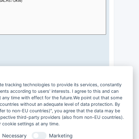
te tracking technologies to provide its services, constantly
nd
ts according to users' interests. I agree to this and can
any time with effect for the future.We point out that some
 countries without an adequate level of data protection. By
nsfer to non-EU countries)", you agree that the data may be
spective third-party providers (also from non-EU countries).
 cookie settings at any time.
Alle Foren-Cookies löschen
Alle Zeiten sind
UTC+02:00
Necessary
Marketing