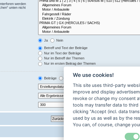
Unterforen werden
chen“ unten nicht
Ja
Nein
Betreff und Text der Beiträge
Nur im Text der Beiträge
Nur im Betreff der Themen
Nur im ersten Beitrag der Themen
We use cookies!
Beiträge
Themen
This site uses third-party websi
Aufsteigend
Absteige
improve and display advertisemen
revoke or change my consent at 
tools may transfer data to third
Zeichen der Beiträge anzeigen
clicking "Accept (incl. data tra
used by us as well as by the re
You can, of course, change your