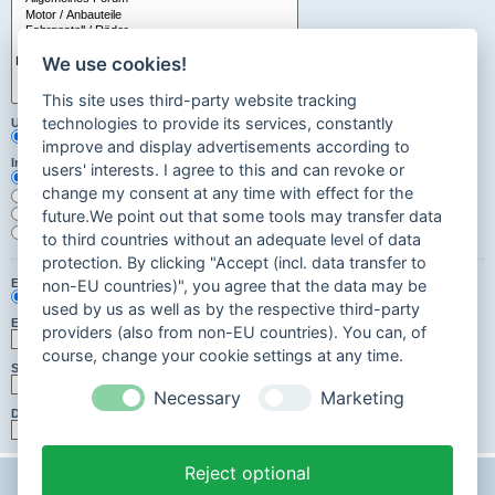
We use cookies!
This site uses third-party website tracking
technologies to provide its services, constantly
Unterforen durchsuchen:
Ja
Nein
improve and display advertisements according to
Innerhalb suchen:
users' interests. I agree to this and can revoke or
Betreff und Text der Beiträge
change my consent at any time with effect for the
Nur im Text der Beiträge
Nur im Betreff der Themen
future.We point out that some tools may transfer data
Nur im ersten Beitrag der Themen
to third countries without an adequate level of data
protection. By clicking "Accept (incl. data transfer to
Ergebnisse anzeigen als:
non-EU countries)", you agree that the data may be
Beiträge
Themen
used by us as well as by the respective third-party
Ergebnisse sortieren nach:
providers (also from non-EU countries). You can, of
Aufsteigend
Absteigend
course, change your cookie settings at any time.
Suchzeitraum begrenzen:
Necessary
Marketing
Die ersten:
Zeichen der Beiträge anzeigen
Reject optional