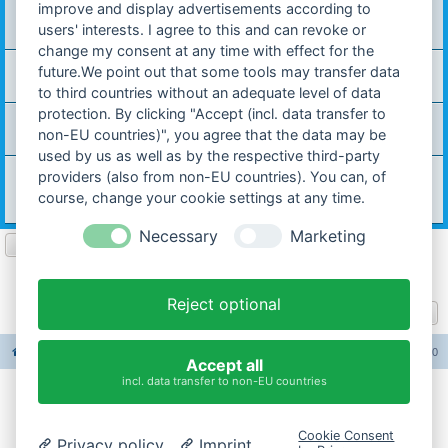
improve and display advertisements according to
40 km/h und Gemisch bei Hercules Mp4
Letzter Beitrag von
Ciri Mp4
«
16.07.2021 17:38
users' interests. I agree to this and can revoke or
Verfasst in
Allgemeines Forum
change my consent at any time with effect for the
Suche Auspuff für Hercules ZX1
future.We point out that some tools may transfer data
Letzter Beitrag von
Camaro2000
«
17.06.2021 10:20
Verfasst in
Sonstiges
to third countries without an adequate level of data
protection. By clicking "Accept (incl. data transfer to
Kolbenbolzenlager
Letzter Beitrag von
Ovali53
«
09.05.2021 08:48
non-EU countries)", you agree that the data may be
Verfasst in
Motor / Anbauteile
used by us as well as by the respective third-party
Wie lassen sich Hagelschäden am Auto einfach fix
providers (also from non-EU countries). You can, of
reparieren?
course, change your cookie settings at any time.
Letzter Beitrag von
carinona
«
08.04.2021 17:03
Verfasst in
Sonstiges
Necessary
Marketing
Seite
1
von
10
1
2
3
4
5
10
Nächst
Die Suche ergab 247 Treffer
…
Reject optional
Gehe zu
Foren-Übersicht
Alle Foren-Cookies löschen
Alle Zeiten sind
UTC+02:00
Accept all
incl. data transfer to non-EU countries
Impressum
Cookie Consent
Privacy policy
Imprint
Datenschutzerklärung