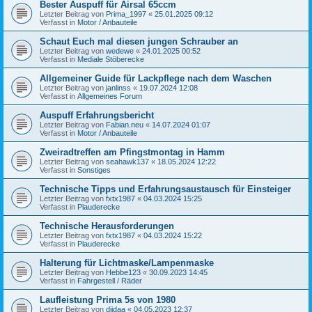
Bester Auspuff für Airsal 65ccm
Letzter Beitrag von
Prima_1997
«
25.01.2025 09:12
Verfasst in
Motor / Anbauteile
Schaut Euch mal diesen jungen Schrauber an
Letzter Beitrag von
wedewe
«
24.01.2025 00:52
Verfasst in
Mediale Stöberecke
Allgemeiner Guide für Lackpflege nach dem Waschen
Letzter Beitrag von
janlinss
«
19.07.2024 12:08
Verfasst in
Allgemeines Forum
Auspuff Erfahrungsbericht
Letzter Beitrag von
Fabian.neu
«
14.07.2024 01:07
Verfasst in
Motor / Anbauteile
Zweiradtreffen am Pfingstmontag in Hamm
Letzter Beitrag von
seahawk137
«
18.05.2024 12:22
Verfasst in
Sonstiges
Technische Tipps und Erfahrungsaustausch für Einsteiger
Letzter Beitrag von
fxtx1987
«
04.03.2024 15:25
Verfasst in
Plauderecke
Technische Herausforderungen
Letzter Beitrag von
fxtx1987
«
04.03.2024 15:22
Verfasst in
Plauderecke
Halterung für Lichtmaske/Lampenmaske
Letzter Beitrag von
Hebbe123
«
30.09.2023 14:45
Verfasst in
Fahrgestell / Räder
Laufleistung Prima 5s von 1980
Letzter Beitrag von
diidaa
«
04.05.2023 12:37