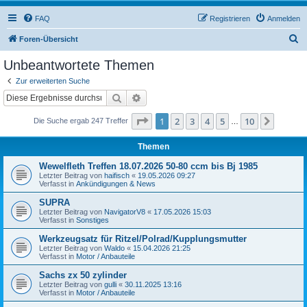
FAQ
Registrieren
Anmelden
S
Foren-Übersicht
u
Unbeantwortete Themen
c
Zur erweiterten Suche
h
Suche
Erweiterte Suche
e
Seite
1
von
10
1
2
3
4
5
10
Nächst
Die Suche ergab 247 Treffer
…
Themen
Wewelfleth Treffen 18.07.2026 50-80 ccm bis Bj 1985
Letzter Beitrag von
haifisch
«
19.05.2026 09:27
Verfasst in
Ankündigungen & News
SUPRA
Letzter Beitrag von
NavigatorV8
«
17.05.2026 15:03
Verfasst in
Sonstiges
Werkzeugsatz für Ritzel/Polrad/Kupplungsmutter
Letzter Beitrag von
Waldo
«
15.04.2026 21:25
Verfasst in
Motor / Anbauteile
Sachs zx 50 zylinder
Letzter Beitrag von
gulli
«
30.11.2025 13:16
Verfasst in
Motor / Anbauteile