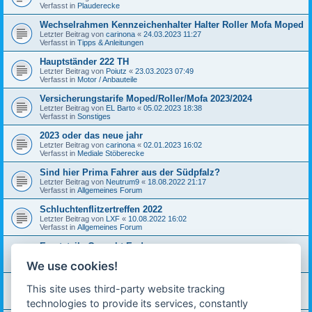
Verfasst in
Plauderecke
Wechselrahmen Kennzeichenhalter Halter Roller Mofa Moped
Letzter Beitrag von
carinona
«
24.03.2023 11:27
Verfasst in
Tipps & Anleitungen
Hauptständer 222 TH
Letzter Beitrag von
Poiutz
«
23.03.2023 07:49
Verfasst in
Motor / Anbauteile
Versicherungstarife Moped/Roller/Mofa 2023/2024
Letzter Beitrag von
EL Barto
«
05.02.2023 18:38
Verfasst in
Sonstiges
2023 oder das neue jahr
Letzter Beitrag von
carinona
«
02.01.2023 16:02
Verfasst in
Mediale Stöberecke
Sind hier Prima Fahrer aus der Südpfalz?
Letzter Beitrag von
Neutrum9
«
18.08.2022 21:17
Verfasst in
Allgemeines Forum
Schluchtenflitzertreffen 2022
Letzter Beitrag von
LXF
«
10.08.2022 16:02
Verfasst in
Allgemeines Forum
Ersatzteile Gesucht Enduro
Letzter Beitrag von
Roger
«
01.07.2022 11:14
We use cookies!
Verfasst in
Mediale Stöberecke
Servus aus Niederbayern
This site uses third-party website tracking
Letzter Beitrag von
Spiti
«
05.10.2021 22:15
Verfasst in
Allgemeines Forum
technologies to provide its services, constantly