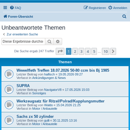
FAQ
Registrieren
Anmelden
S
Foren-Übersicht
u
Unbeantwortete Themen
c
Zur erweiterten Suche
h
Suche
Erweiterte Suche
e
Seite
1
von
10
1
2
3
4
5
10
Nächst
Die Suche ergab 247 Treffer
…
Themen
Wewelfleth Treffen 18.07.2026 50-80 ccm bis Bj 1985
Letzter Beitrag von
haifisch
«
19.05.2026 09:27
Verfasst in
Ankündigungen & News
SUPRA
Letzter Beitrag von
NavigatorV8
«
17.05.2026 15:03
Verfasst in
Sonstiges
Werkzeugsatz für Ritzel/Polrad/Kupplungsmutter
Letzter Beitrag von
Waldo
«
15.04.2026 21:25
Verfasst in
Motor / Anbauteile
Sachs zx 50 zylinder
Letzter Beitrag von
gulli
«
30.11.2025 13:16
Verfasst in
Motor / Anbauteile