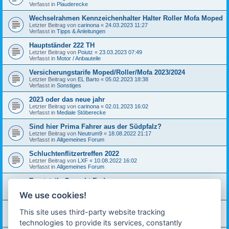
Verfasst in
Plauderecke
Wechselrahmen Kennzeichenhalter Halter Roller Mofa Moped
Letzter Beitrag von
carinona
«
24.03.2023 11:27
Verfasst in
Tipps & Anleitungen
Hauptständer 222 TH
Letzter Beitrag von
Poiutz
«
23.03.2023 07:49
Verfasst in
Motor / Anbauteile
Versicherungstarife Moped/Roller/Mofa 2023/2024
Letzter Beitrag von
EL Barto
«
05.02.2023 18:38
Verfasst in
Sonstiges
2023 oder das neue jahr
Letzter Beitrag von
carinona
«
02.01.2023 16:02
Verfasst in
Mediale Stöberecke
Sind hier Prima Fahrer aus der Südpfalz?
Letzter Beitrag von
Neutrum9
«
18.08.2022 21:17
Verfasst in
Allgemeines Forum
Schluchtenflitzertreffen 2022
Letzter Beitrag von
LXF
«
10.08.2022 16:02
Verfasst in
Allgemeines Forum
Ersatzteile Gesucht Enduro
Letzter Beitrag von
Roger
«
01.07.2022 11:14
We use cookies!
Verfasst in
Mediale Stöberecke
Servus aus Niederbayern
This site uses third-party website tracking
Letzter Beitrag von
Spiti
«
05.10.2021 22:15
Verfasst in
Allgemeines Forum
technologies to provide its services, constantly