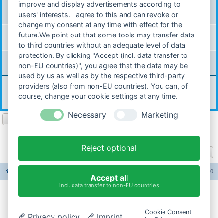
improve and display advertisements according to
40 km/h und Gemisch bei Hercules Mp4
Letzter Beitrag von
Ciri Mp4
«
16.07.2021 17:38
users' interests. I agree to this and can revoke or
Verfasst in
Allgemeines Forum
change my consent at any time with effect for the
Suche Auspuff für Hercules ZX1
future.We point out that some tools may transfer data
Letzter Beitrag von
Camaro2000
«
17.06.2021 10:20
Verfasst in
Sonstiges
to third countries without an adequate level of data
protection. By clicking "Accept (incl. data transfer to
Kolbenbolzenlager
Letzter Beitrag von
Ovali53
«
09.05.2021 08:48
non-EU countries)", you agree that the data may be
Verfasst in
Motor / Anbauteile
used by us as well as by the respective third-party
Wie lassen sich Hagelschäden am Auto einfach fix
providers (also from non-EU countries). You can, of
reparieren?
course, change your cookie settings at any time.
Letzter Beitrag von
carinona
«
08.04.2021 17:03
Verfasst in
Sonstiges
Necessary
Marketing
Seite
1
von
10
1
2
3
4
5
10
Nächst
Die Suche ergab 247 Treffer
…
Reject optional
Gehe zu
Foren-Übersicht
Alle Foren-Cookies löschen
Alle Zeiten sind
UTC+02:00
Accept all
incl. data transfer to non-EU countries
Impressum
Cookie Consent
Privacy policy
Imprint
Datenschutzerklärung