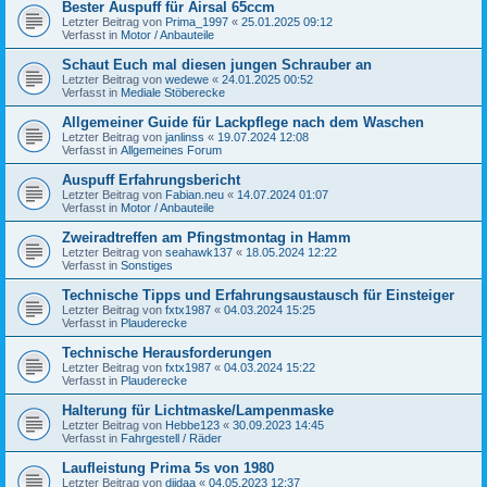
Bester Auspuff für Airsal 65ccm
Letzter Beitrag von
Prima_1997
«
25.01.2025 09:12
Verfasst in
Motor / Anbauteile
Schaut Euch mal diesen jungen Schrauber an
Letzter Beitrag von
wedewe
«
24.01.2025 00:52
Verfasst in
Mediale Stöberecke
Allgemeiner Guide für Lackpflege nach dem Waschen
Letzter Beitrag von
janlinss
«
19.07.2024 12:08
Verfasst in
Allgemeines Forum
Auspuff Erfahrungsbericht
Letzter Beitrag von
Fabian.neu
«
14.07.2024 01:07
Verfasst in
Motor / Anbauteile
Zweiradtreffen am Pfingstmontag in Hamm
Letzter Beitrag von
seahawk137
«
18.05.2024 12:22
Verfasst in
Sonstiges
Technische Tipps und Erfahrungsaustausch für Einsteiger
Letzter Beitrag von
fxtx1987
«
04.03.2024 15:25
Verfasst in
Plauderecke
Technische Herausforderungen
Letzter Beitrag von
fxtx1987
«
04.03.2024 15:22
Verfasst in
Plauderecke
Halterung für Lichtmaske/Lampenmaske
Letzter Beitrag von
Hebbe123
«
30.09.2023 14:45
Verfasst in
Fahrgestell / Räder
Laufleistung Prima 5s von 1980
Letzter Beitrag von
diidaa
«
04.05.2023 12:37