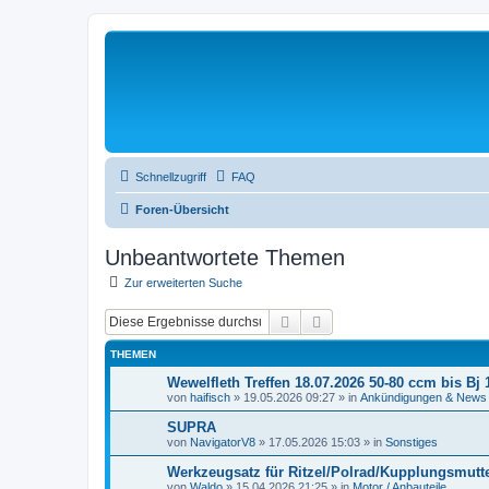
Schnellzugriff
FAQ
Foren-Übersicht
Unbeantwortete Themen
Zur erweiterten Suche
Suche
Erweiterte Suche
THEMEN
Wewelfleth Treffen 18.07.2026 50-80 ccm bis Bj 
von
haifisch
»
19.05.2026 09:27
» in
Ankündigungen & News
SUPRA
von
NavigatorV8
»
17.05.2026 15:03
» in
Sonstiges
Werkzeugsatz für Ritzel/Polrad/Kupplungsmutt
von
Waldo
»
15.04.2026 21:25
» in
Motor / Anbauteile