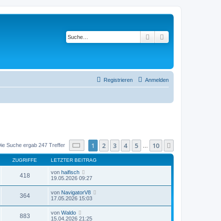
Suche
Erweiterte Suche
Registrieren
Anmelden
Seite
1
von
10
1
2
3
4
5
10
Nächste
ie Suche ergab 247 Treffer
…
ZUGRIFFE
LETZTER BEITRAG
von
haifisch
418
19.05.2026 09:27
von
NavigatorV8
364
17.05.2026 15:03
von
Waldo
883
15.04.2026 21:25