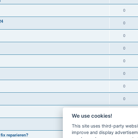
n
0
24
0
0
0
0
0
0
0
0
We use cookies!
0
This site uses third-party websi
improve and display advertisemen
fix reparieren?
0