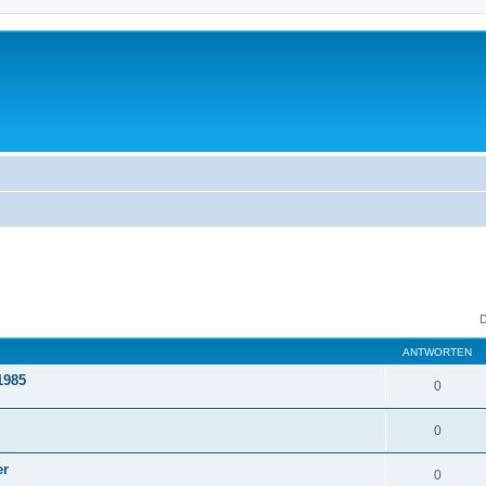
D
ANTWORTEN
1985
0
0
er
0