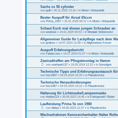
Sachs zx 50 zylinder
von
gulli
»
30.11.2025 13:16
» in
Motor / Anbauteile
Bester Auspuff für Airsal 65ccm
von
Prima_1997
»
25.01.2025 09:12
» in
Motor / Anbauteile
Schaut Euch mal diesen jungen Schrauber an
von
wedewe
»
24.01.2025 00:52
» in
Mediale Stöberecke
Allgemeiner Guide für Lackpflege nach dem W
von
janlinss
»
19.07.2024 12:08
» in
Allgemeines Forum
Auspuff Erfahrungsbericht
von
Fabian.neu
»
14.07.2024 01:07
» in
Motor / Anbauteile
Zweiradtreffen am Pfingstmontag in Hamm
von
seahawk137
»
18.05.2024 12:22
» in
Sonstiges
Technische Tipps und Erfahrungsaustausch für
von
fxtx1987
»
04.03.2024 15:25
» in
Plauderecke
Technische Herausforderungen
von
fxtx1987
»
04.03.2024 15:22
» in
Plauderecke
Halterung für Lichtmaske/Lampenmaske
von
Hebbe123
»
30.09.2023 14:45
» in
Fahrgestell / Räder
Laufleistung Prima 5s von 1980
von
diidaa
»
04.05.2023 12:37
» in
Plauderecke
Wechselrahmen Kennzeichenhalter Halter Roll