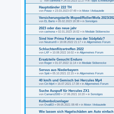
von
carinona
»
24.03.2023 11:27
» in
Tipps & Anleitunge
Hauptständer 222 TH
von
Poiutz
»
23.03.2023 07:49
» in
Motor / Anbauteile
Versicherungstarife Moped/Roller/Mofa 2023/20
von
EL Barto
»
05.02.2023 18:38
» in
Sonstiges
2023 oder das neue jahr
von
carinona
»
02.01.2023 16:02
» in
Mediale Stöberecke
Sind hier Prima Fahrer aus der Südpfalz?
von
Neutrum9
»
18.08.2022 21:17
» in
Allgemeines Forum
Schluchtenflitzertreffen 2022
von
LXF
»
10.08.2022 16:02
» in
Allgemeines Forum
Ersatzteile Gesucht Enduro
von
Roger
»
01.07.2022 11:14
» in
Mediale Stöberecke
Servus aus Niederbayern
von
Spiti
»
05.10.2021 22:15
» in
Allgemeines Forum
40 km/h und Gemisch bei Hercules Mp4
von
Ciri Mp4
»
16.07.2021 17:38
» in
Allgemeines Forum
Suche Auspuff für Hercules ZX1
von
Camaro2000
»
17.06.2021 10:20
» in
Sonstiges
Kolbenbolzenlager
von
Ovali53
»
09.05.2021 08:48
» in
Motor / Anbauteile
Wie lassen sich Hagelschäden am Auto einfach 