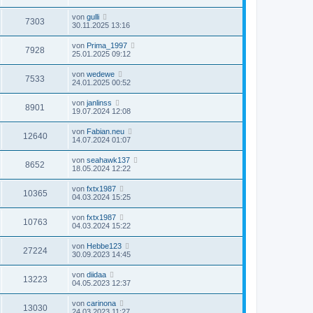
von
gulli
7303
30.11.2025 13:16
von
Prima_1997
7928
25.01.2025 09:12
von
wedewe
7533
24.01.2025 00:52
von
janlinss
8901
19.07.2024 12:08
von
Fabian.neu
12640
14.07.2024 01:07
von
seahawk137
8652
18.05.2024 12:22
von
fxtx1987
10365
04.03.2024 15:25
von
fxtx1987
10763
04.03.2024 15:22
von
Hebbe123
27224
30.09.2023 14:45
von
diidaa
13223
04.05.2023 12:37
von
carinona
13030
24.03.2023 11:27