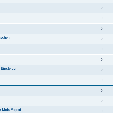
0
0
0
aschen
0
0
0
 Einsteiger
0
0
0
0
er Mofa Moped
0