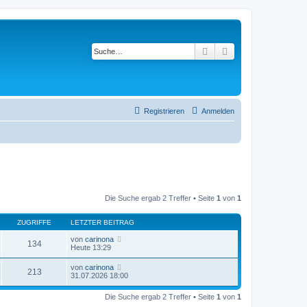
Suche
Erweiterte Suche
Registrieren
Anmelden
Die Suche ergab 2 Treffer • Seite
1
von
1
ZUGRIFFE
LETZTER BEITRAG
von
carinona
134
Heute 13:29
von
carinona
213
31.07.2026 18:00
Die Suche ergab 2 Treffer • Seite
1
von
1