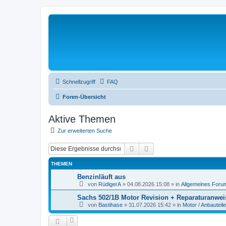
Schnellzugriff
FAQ
Foren-Übersicht
Aktive Themen
Zur erweiterten Suche
Suche
Erweiterte Suche
THEMEN
Benzinläuft aus
von
RüdigerA
»
04.08.2026 15:08
» in
Allgemeines Foru
Sachs 502/1B Motor Revision + Reparaturanwei
von
Bastihase
»
31.07.2026 15:42
» in
Motor / Anbauteile