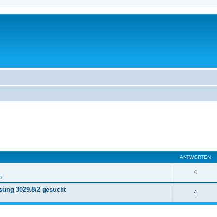
ANTWORTEN
4
m
sung 3029.8/2 gesucht
4