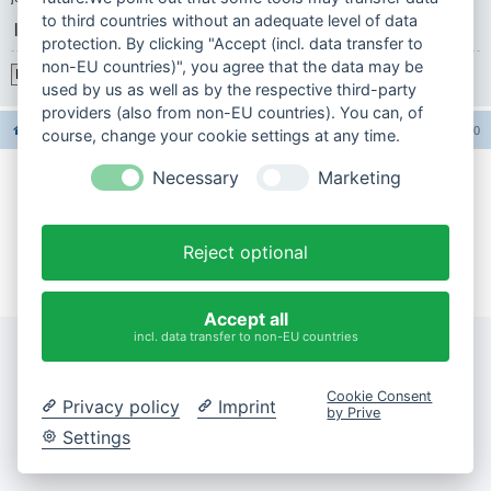
to third countries without an adequate level of data
|
protection. By clicking "Accept (incl. data transfer to
non-EU countries)", you agree that the data may be
Registrieren
used by us as well as by the respective third-party
providers (also from non-EU countries). You can, of
Foren-Übersicht
Alle Foren-Cookies löschen
Alle Zeiten sind
UTC+02:00
course, change your cookie settings at any time.
Necessary
Marketing
Impressum
Datenschutzerklärung
Reject optional
Cookie-Einstellungen ändern
Accept all
incl. data transfer to non-EU countries
Cookie Consent
Privacy policy
Imprint
by Prive
Settings