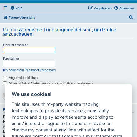
FAQ
Registrieren
Anmelden
S
Foren-Übersicht
u
Du musst registriert und angemeldet sein, um Profile
c
anzuschauen.
h
Benutzername:
e
Passwort:
Ich habe mein Passwort vergessen
Angemeldet bleiben
Meinen Online-Status während dieser Sitzung verbergen
We use cookies!
This site uses third-party website tracking
REGISTRIEREN
technologies to provide its services, constantly
improve and display advertisements according to
Du musst in diesem Forum registriert sein, um dich anmelden zu können. Die
Registrierung ist in wenigen Augenblicken erledigt und ermöglicht dir, auf
users' interests. I agree to this and can revoke or
weitere Funktionen zuzugreifen. Die Board-Administration kann registrierten
change my consent at any time with effect for the
Benutzern auch zusätzliche Berechtigungen zuweisen. Bitte beachte auch die
future.We point out that some tools may transfer data
jeweiligen Forenregeln, wenn du dich in diesem Board bewegst.