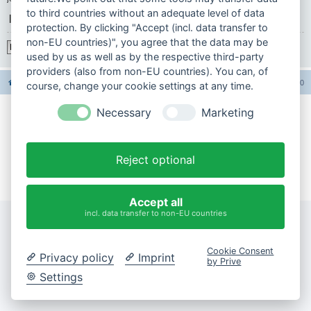
to third countries without an adequate level of data
|
protection. By clicking "Accept (incl. data transfer to
non-EU countries)", you agree that the data may be
Registrieren
used by us as well as by the respective third-party
providers (also from non-EU countries). You can, of
Foren-Übersicht
Alle Foren-Cookies löschen
Alle Zeiten sind
UTC+02:00
course, change your cookie settings at any time.
Necessary
Marketing
Impressum
Datenschutzerklärung
Reject optional
Cookie-Einstellungen ändern
Accept all
incl. data transfer to non-EU countries
Cookie Consent
Privacy policy
Imprint
by Prive
Settings