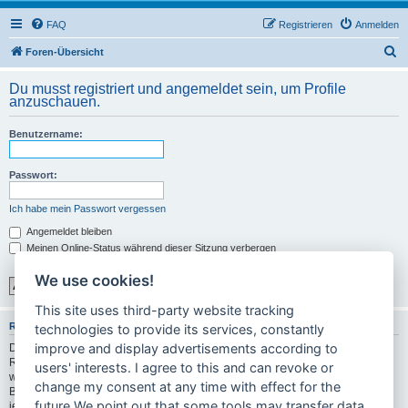
FAQ
Registrieren
Anmelden
S
Foren-Übersicht
u
Du musst registriert und angemeldet sein, um Profile
c
anzuschauen.
h
Benutzername:
e
Passwort:
Ich habe mein Passwort vergessen
Angemeldet bleiben
Meinen Online-Status während dieser Sitzung verbergen
We use cookies!
This site uses third-party website tracking
REGISTRIEREN
technologies to provide its services, constantly
improve and display advertisements according to
Du musst in diesem Forum registriert sein, um dich anmelden zu können. Die
Registrierung ist in wenigen Augenblicken erledigt und ermöglicht dir, auf
users' interests. I agree to this and can revoke or
weitere Funktionen zuzugreifen. Die Board-Administration kann registrierten
change my consent at any time with effect for the
Benutzern auch zusätzliche Berechtigungen zuweisen. Bitte beachte auch die
future.We point out that some tools may transfer data
jeweiligen Forenregeln, wenn du dich in diesem Board bewegst.