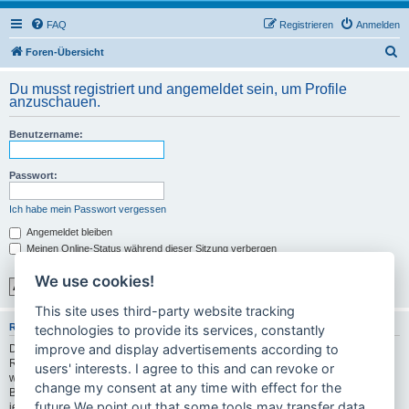
FAQ
Registrieren
Anmelden
S
Foren-Übersicht
u
Du musst registriert und angemeldet sein, um Profile
c
anzuschauen.
h
Benutzername:
e
Passwort:
Ich habe mein Passwort vergessen
Angemeldet bleiben
Meinen Online-Status während dieser Sitzung verbergen
We use cookies!
This site uses third-party website tracking
REGISTRIEREN
technologies to provide its services, constantly
improve and display advertisements according to
Du musst in diesem Forum registriert sein, um dich anmelden zu können. Die
Registrierung ist in wenigen Augenblicken erledigt und ermöglicht dir, auf
users' interests. I agree to this and can revoke or
weitere Funktionen zuzugreifen. Die Board-Administration kann registrierten
change my consent at any time with effect for the
Benutzern auch zusätzliche Berechtigungen zuweisen. Bitte beachte auch die
future.We point out that some tools may transfer data
jeweiligen Forenregeln, wenn du dich in diesem Board bewegst.