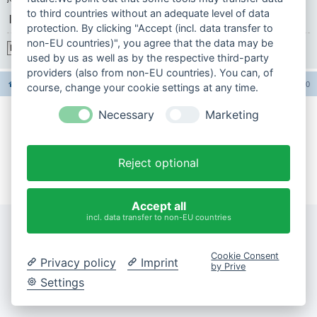
to third countries without an adequate level of data
|
protection. By clicking "Accept (incl. data transfer to
non-EU countries)", you agree that the data may be
Registrieren
used by us as well as by the respective third-party
providers (also from non-EU countries). You can, of
Foren-Übersicht
Alle Foren-Cookies löschen
Alle Zeiten sind
UTC+02:00
course, change your cookie settings at any time.
Necessary
Marketing
Impressum
Datenschutzerklärung
Reject optional
Cookie-Einstellungen ändern
Accept all
incl. data transfer to non-EU countries
Cookie Consent
Privacy policy
Imprint
by Prive
Settings