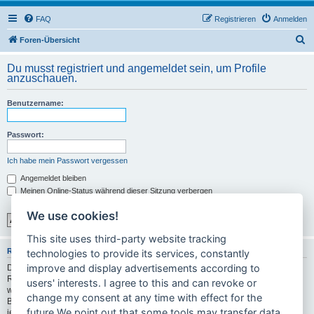
FAQ
Registrieren
Anmelden
S
Foren-Übersicht
u
Du musst registriert und angemeldet sein, um Profile
c
anzuschauen.
h
Benutzername:
e
Passwort:
Ich habe mein Passwort vergessen
Angemeldet bleiben
Meinen Online-Status während dieser Sitzung verbergen
We use cookies!
This site uses third-party website tracking
REGISTRIEREN
technologies to provide its services, constantly
improve and display advertisements according to
Du musst in diesem Forum registriert sein, um dich anmelden zu können. Die
Registrierung ist in wenigen Augenblicken erledigt und ermöglicht dir, auf
users' interests. I agree to this and can revoke or
weitere Funktionen zuzugreifen. Die Board-Administration kann registrierten
change my consent at any time with effect for the
Benutzern auch zusätzliche Berechtigungen zuweisen. Bitte beachte auch die
future.We point out that some tools may transfer data
jeweiligen Forenregeln, wenn du dich in diesem Board bewegst.