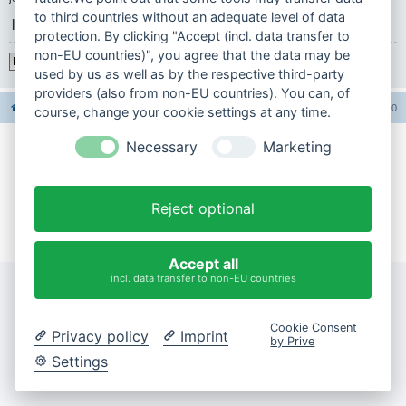
to third countries without an adequate level of data
|
protection. By clicking "Accept (incl. data transfer to
non-EU countries)", you agree that the data may be
Registrieren
used by us as well as by the respective third-party
providers (also from non-EU countries). You can, of
Foren-Übersicht
Alle Foren-Cookies löschen
Alle Zeiten sind
UTC+02:00
course, change your cookie settings at any time.
Necessary
Marketing
Impressum
Datenschutzerklärung
Reject optional
Cookie-Einstellungen ändern
Accept all
incl. data transfer to non-EU countries
Cookie Consent
Privacy policy
Imprint
by Prive
Settings