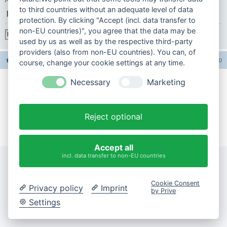
to third countries without an adequate level of data
|
protection. By clicking "Accept (incl. data transfer to
non-EU countries)", you agree that the data may be
Registrieren
used by us as well as by the respective third-party
providers (also from non-EU countries). You can, of
Foren-Übersicht
Alle Foren-Cookies löschen
Alle Zeiten sind
UTC+02:00
course, change your cookie settings at any time.
Necessary
Marketing
Impressum
Datenschutzerklärung
Reject optional
Cookie-Einstellungen ändern
Accept all
incl. data transfer to non-EU countries
Cookie Consent
Privacy policy
Imprint
by Prive
Settings