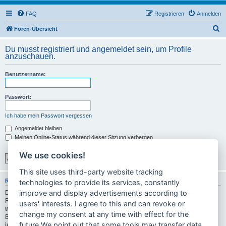
FAQ
Registrieren
Anmelden
S
Foren-Übersicht
u
Du musst registriert und angemeldet sein, um Profile
c
anzuschauen.
h
Benutzername:
e
Passwort:
Ich habe mein Passwort vergessen
Angemeldet bleiben
Meinen Online-Status während dieser Sitzung verbergen
We use cookies!
This site uses third-party website tracking
REGISTRIEREN
technologies to provide its services, constantly
improve and display advertisements according to
Du musst in diesem Forum registriert sein, um dich anmelden zu können. Die
Registrierung ist in wenigen Augenblicken erledigt und ermöglicht dir, auf
users' interests. I agree to this and can revoke or
weitere Funktionen zuzugreifen. Die Board-Administration kann registrierten
change my consent at any time with effect for the
Benutzern auch zusätzliche Berechtigungen zuweisen. Bitte beachte auch die
future.We point out that some tools may transfer data
jeweiligen Forenregeln, wenn du dich in diesem Board bewegst.