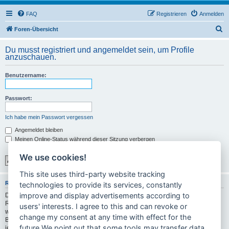
FAQ
Registrieren
Anmelden
S
Foren-Übersicht
u
Du musst registriert und angemeldet sein, um Profile
c
anzuschauen.
h
Benutzername:
e
Passwort:
Ich habe mein Passwort vergessen
Angemeldet bleiben
Meinen Online-Status während dieser Sitzung verbergen
We use cookies!
This site uses third-party website tracking
REGISTRIEREN
technologies to provide its services, constantly
improve and display advertisements according to
Du musst in diesem Forum registriert sein, um dich anmelden zu können. Die
Registrierung ist in wenigen Augenblicken erledigt und ermöglicht dir, auf
users' interests. I agree to this and can revoke or
weitere Funktionen zuzugreifen. Die Board-Administration kann registrierten
change my consent at any time with effect for the
Benutzern auch zusätzliche Berechtigungen zuweisen. Bitte beachte auch die
future.We point out that some tools may transfer data
jeweiligen Forenregeln, wenn du dich in diesem Board bewegst.