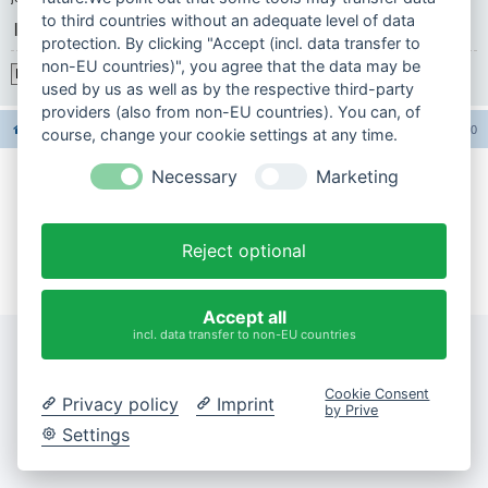
to third countries without an adequate level of data
|
protection. By clicking "Accept (incl. data transfer to
non-EU countries)", you agree that the data may be
Registrieren
used by us as well as by the respective third-party
providers (also from non-EU countries). You can, of
Foren-Übersicht
Alle Foren-Cookies löschen
Alle Zeiten sind
UTC+02:00
course, change your cookie settings at any time.
Necessary
Marketing
Impressum
Datenschutzerklärung
Reject optional
Cookie-Einstellungen ändern
Accept all
incl. data transfer to non-EU countries
Cookie Consent
Privacy policy
Imprint
by Prive
Settings