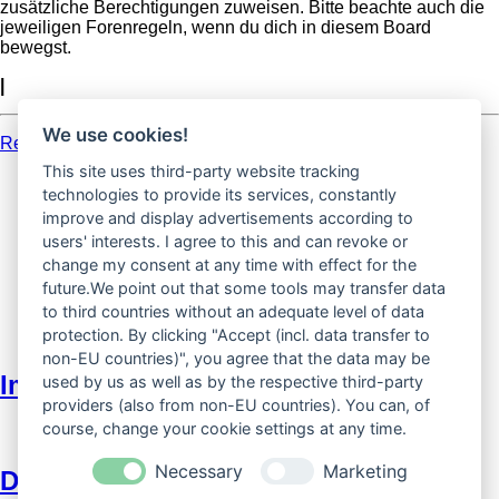
zusätzliche Berechtigungen zuweisen. Bitte beachte auch die
jeweiligen Forenregeln, wenn du dich in diesem Board
bewegst.
|
We use cookies!
Registrieren
This site uses third-party website tracking
Foren-Übersicht
technologies to provide its services, constantly
improve and display advertisements according to
Alle Zeiten sind
UTC+02:00
users' interests. I agree to this and can revoke or
Alle Foren-Cookies löschen
change my consent at any time with effect for the
Alle Zeiten sind
UTC+02:00
future.We point out that some tools may transfer data
Alle Foren-Cookies löschen
to third countries without an adequate level of data
protection. By clicking "Accept (incl. data transfer to
non-EU countries)", you agree that the data may be
Impressum
used by us as well as by the respective third-party
providers (also from non-EU countries). You can, of
course, change your cookie settings at any time.
Necessary
Marketing
Datenschutzerklärung