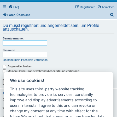
FAQ
Registrieren
Anmelden
S
Foren-Übersicht
u
Du musst registriert und angemeldet sein, um Profile
c
anzuschauen.
h
Benutzername:
e
Passwort:
Ich habe mein Passwort vergessen
Angemeldet bleiben
Meinen Online-Status während dieser Sitzung verbergen
We use cookies!
This site uses third-party website tracking
REGISTRIEREN
technologies to provide its services, constantly
improve and display advertisements according to
Du musst in diesem Forum registriert sein, um dich anmelden zu können. Die
Registrierung ist in wenigen Augenblicken erledigt und ermöglicht dir, auf
users' interests. I agree to this and can revoke or
weitere Funktionen zuzugreifen. Die Board-Administration kann registrierten
change my consent at any time with effect for the
Benutzern auch zusätzliche Berechtigungen zuweisen. Bitte beachte auch die
future.We point out that some tools may transfer data
jeweiligen Forenregeln, wenn du dich in diesem Board bewegst.