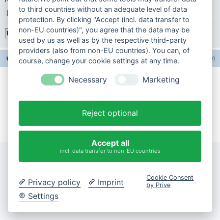
to third countries without an adequate level of data
|
protection. By clicking "Accept (incl. data transfer to
non-EU countries)", you agree that the data may be
Registrieren
used by us as well as by the respective third-party
providers (also from non-EU countries). You can, of
Foren-Übersicht
Alle Foren-Cookies löschen
Alle Zeiten sind
UTC+02:00
course, change your cookie settings at any time.
Necessary
Marketing
Impressum
Datenschutzerklärung
Reject optional
Cookie-Einstellungen ändern
Accept all
incl. data transfer to non-EU countries
Cookie Consent
Privacy policy
Imprint
by Prive
Settings