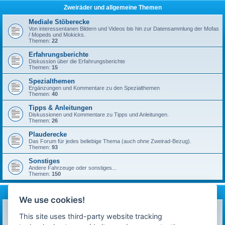
Zweiräder und allgemeine Themen
Mediale Stöberecke
Von interessentanen Bildern und Videos bis hin zur Datensammlung der Mofas
/ Mopeds und Mokicks.
Themen:
22
Erfahrungsberichte
Diskussion über die Erfahrungsberichte
Themen:
15
Spezialthemen
Ergänzungen und Kommentare zu den Spezialthemen
Themen:
40
Tipps & Anleitungen
Diskussionen und Kommentare zu Tipps und Anleitungen.
Themen:
26
Plauderecke
Das Forum für jedes beliebige Thema (auch ohne Zweirad-Bezug).
Themen:
93
Sonstiges
Andere Fahrzeuge oder sonstiges...
Themen:
150
mofa-moped.de
We use cookies!
Ankündigungen & News
Neuigkeiten auf technik-ostfriese.com und in diesem Forum.
This site uses third-party website tracking
Themen:
26