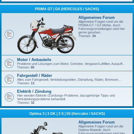
PRIMA GT | GX (HERCULES / SACHS)
Allgemeines Forum
Allgemeine Fragen rund um die
PRIMA GT / GX Mofas. Auch
Fahrzeugvorstellungen sind hier
gerne gesehen.
Themen:
34
Motor / Anbauteile
Probleme und Lösungen zum Motor, Getriebe, Vergaser/Luftfilter, Auspuff...
Themen:
85
Fahrgestell / Räder
Alles zum Fahrgestell, Verkleidungsteilen, Dämpfung, Räder, Bremsen...
Themen:
13
Elektrik / Zündung
Hier werden Elektrik-/Zündungs-Probleme, dazugehörige Tipps und
Verkabelungsprobleme behandelt.
Themen:
32
Optima 3 | 3 DK | 3 S | 50 (Hercules / SACHS)
Allgemeines Forum
Allgemeine Fragen rund um die
Optima Mopeds. Auch
Fahrzeugvorstellungen sind hier