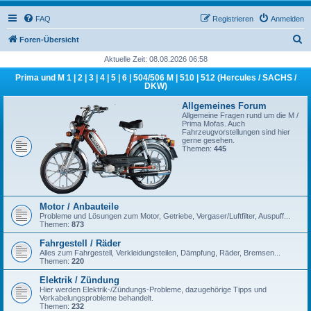
FAQ
Registrieren
Anmelden
S
Foren-Übersicht
u
Aktuelle Zeit: 08.08.2026 06:58
c
Prima und M 1 | 2 | 3 | 4 | 5 | 6 | 504/506 M | 510 | 512 (Hercules / SACHS /
DKW)
h
Allgemeines Forum
e
Allgemeine Fragen rund um die M /
Prima Mofas. Auch
Fahrzeugvorstellungen sind hier
gerne gesehen.
Themen:
445
Motor / Anbauteile
Probleme und Lösungen zum Motor, Getriebe, Vergaser/Luftfilter, Auspuff...
Themen:
873
Fahrgestell / Räder
Alles zum Fahrgestell, Verkleidungsteilen, Dämpfung, Räder, Bremsen...
Themen:
220
Elektrik / Zündung
Hier werden Elektrik-/Zündungs-Probleme, dazugehörige Tipps und
Verkabelungsprobleme behandelt.
Themen:
232