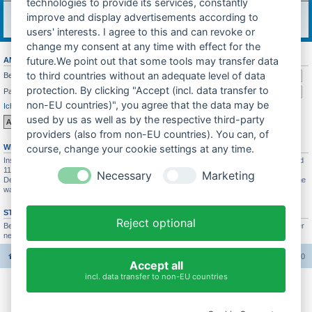
technologies to provide its services, constantly
Feedback
improve and display advertisements according to
Was soll sich in Zukunft ändern? Feedback würde mich sehr freuen!
Themen:
7
users' interests. I agree to this and can revoke or
change my consent at any time with effect for the
future.We point out that some tools may transfer data
ANMELDEN
•
REGISTRIEREN
to third countries without an adequate level of data
Benutzername:
protection. By clicking "Accept (incl. data transfer to
Passwort:
non-EU countries)", you agree that the data may be
Ich habe mein Passwort vergessen
Angemeldet bleiben
used by us as well as by the respective third-party
providers (also from non-EU countries). You can, of
WER IST ONLINE?
course, change your cookie settings at any time.
Insgesamt sind
113
Besucher online :: 3 sichtbare Mitglieder, 0 unsichtbare Mitglieder und
110 Gäste (basierend auf den aktiven Besuchern der letzten 10 Minuten)
Necessary
Marketing
Der Besucherrekord liegt bei
4689
Besuchern, die am 26.07.2025 21:19 gleichzeitig online
waren.
STATISTIK
Reject optional
Beiträge insgesamt
37665
• Themen insgesamt
3422
• Mitglieder insgesamt
3005
• Unser
neuestes Mitglied:
Bastihase
Foren-Übersicht
Alle Foren-Cookies löschen
Alle Zeiten sind
UTC+02:00
Accept all
incl. data transfer to non-EU countries
Impressum